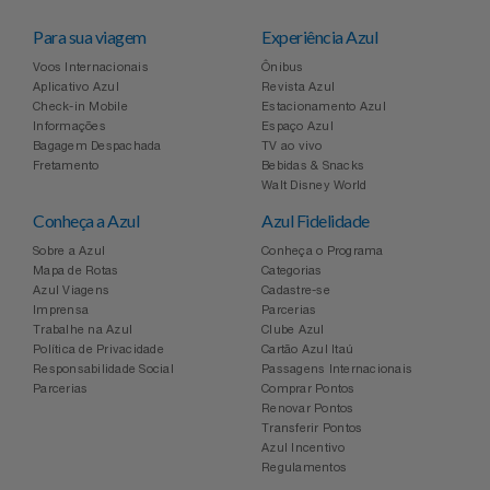
Relógios
Stanley Pmi
Para sua viagem
Experiência Azul
Voos Internacionais
Ônibus
Saúde E Bem-Estar
The Bar
Aplicativo Azul
Revista Azul
Check-in Mobile
Estacionamento Azul
Informações
Espaço Azul
TV
Top Store
Bagagem Despachada
TV ao vivo
Fretamento
Bebidas & Snacks
Walt Disney World
Utilidades Industriais
Tramontina
Conheça a Azul
Azul Fidelidade
Vestuário
Sobre a Azul
Conheça o Programa
Três Corações
Mapa de Rotas
Categorias
Azul Viagens
Cadastre-se
Weconnect
Imprensa
Parcerias
Trabalhe na Azul
Clube Azul
Política de Privacidade
Cartão Azul Itaú
Responsabilidade Social
Passagens Internacionais
Parcerias
Comprar Pontos
Renovar Pontos
Transferir Pontos
Azul Incentivo
Regulamentos