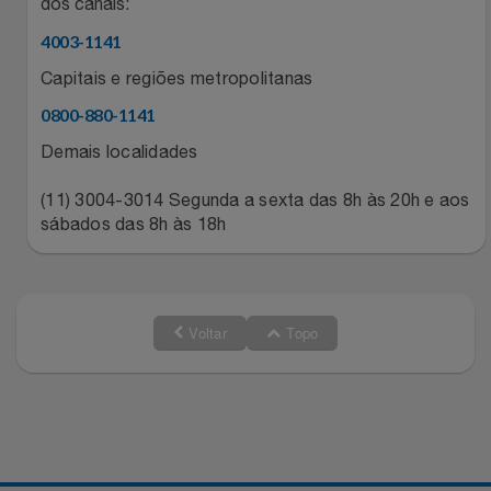
Natal
dos canais:
Natura
4003-1141
Notebooks E Tablet
Netshoes
Capitais e regiões metropolitanas
0800-880-1141
Óculos
Oster
Demais localidades
Papelaria
Perfumes & Cosméticos
(11) 3004-3014 Segunda a sexta das 8h às 20h e aos
sábados das 8h às 18h
Páscoa
Ponto Frio
Perfumaria
Portal Das Malas
Voltar
Topo
Perfume
Porto Brasil
Perfumes
Renner
Pet
Safe – Escola De Aviação