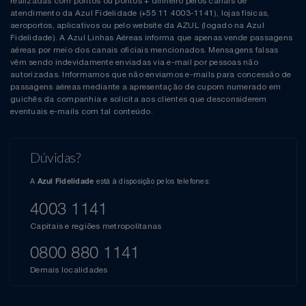
realizadas com pontos ou pontos + dinheiro pelos canais de
atendimento da Azul Fidelidade (+55 11 4003-1141), lojas físicas,
aeroportos, aplicativos ou pelo website da AZUL (logado na Azul
Fidelidade). A Azul Linhas Aéreas informa que apenas vende passagens
aéreas por meio dos canais oficiais mencionados. Mensagens falsas
vêm sendo indevidamente enviadas via e-mail por pessoas não
autorizadas. Informamos que não enviamos e-mails para concessão de
passagens aéreas mediante a apresentação de cupom numerado em
guichês da companhia e solicita aos clientes que desconsiderem
eventuais e-mails com tal conteúdo.
Dúvidas?
A
está à disposição pelos telefones:
Azul Fidelidade
4003 1141
Capitais e regiões metropolitanas
0800 880 1141
Demais localidades