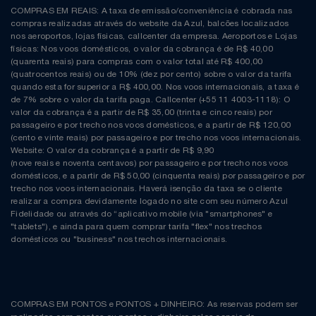
COMPRAS EM REAIS: A taxa de emissão/conveniência é cobrada nas
compras realizadas através do website da Azul, balcões localizados
nos aeroportos, lojas físicas, callcenter da empresa. Aeroportos e Lojas
físicas: Nos voos domésticos, o valor da cobrança é de R$ 40,00
(quarenta reais) para compras com o valor total até R$ 400,00
(quatrocentos reais) ou de 10% (dez por cento) sobre o valor da tarifa
quando esta for superior a R$ 400,00. Nos voos internacionais, a taxa é
de 7% sobre o valor da tarifa paga. Callcenter (+55 11 4003-1118): O
valor da cobrança é a partir de R$ 35,00 (trinta e cinco reais) por
passageiro e por trecho nos voos domésticos, e a partir de R$ 120,00
(cento e vinte reais) por passageiro e por trecho nos voos internacionais.
Website: O valor da cobrança é a partir de R$ 9,90
(nove reais e noventa centavos) por passageiro e por trecho nos voos
domésticos, e a partir de R$ 50,00 (cinquenta reais) por passageiro e por
trecho nos voos internacionais. Haverá isenção da taxa se o cliente
realizar a compra devidamente logado no site com seu número Azul
Fidelidade ou através do “aplicativo mobile (via "smartphones" e
"tablets"), e ainda para quem comprar tarifa "flex" nos trechos
domésticos ou "business" nos trechos internacionais.
COMPRAS EM PONTOS e PONTOS + DINHEIRO: As reservas podem ser