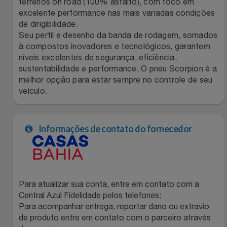
terrenos on road (100% asfalto), com foco em
excelente performance nas mais variadas condições
Filmes
Lity
Netshoes
de dirigibilidade.
Seu perfil e desenho da banda de rodagem, somados
Informática
Loccitane Au Bresil
Pet Love Saúde
à compostos inovadores e tecnológicos, garantem
níveis excelentes de segurança, eficiência,
sustentabilidade e performance. O pneu Scorpion é a
Jardim
Loccitane En Provence
Ponto Frio
melhor opção para estar sempre no controle de seu
veículo.
Jogos E Consoles
Magalu
Pontos Por Opiniões
Livros
Meu Resgate Favorito
Portal Das Malas
Informações de contato do fornecedor
Malas E Mochilas
Mondial
Renner
Mercado
Mormaii
Sams Club
Para atualizar sua conta, entre em contato com a
Central Azul Fidelidade pelos telefones:
Móveis
Multi
Topstore
Para acompanhar entrega, reportar dano ou extravio
de produto entre em contato com o parceiro através