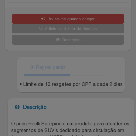
Celulares E Smartphone
SEU VALE TE ESPERANDO
Easylive
Estoque
Avise-me quando chegar
Cosméticos
TOP STORE 8.8
Electrolux
Extra
Adicionar à lista de desejos
Cozinha
Extra
Individual
Descrição
Doações
Fortaleza
Insider
Eletrodomésticos
Regras gerais
Gama Italy
John John
Eletroportáteis
• Limite de 10 resgates por CPF a cada 2 dias
Giftty
Le Lis
Esportes
Havanna
Magalu
Descrição
Experiências
Hospital De Amor
Méliuz
O pneu Pirelli Scorpion é um produto para atender os
segmentos de SUV’s dedicado para circulação em
Ferramentas
Jbl
Natura