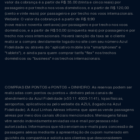
Natal
Natura
valor da cobrança é a partir de R$ 35,00 (trinta e cinco reais) por
passageiro e por trecho nos voos domésticos, e a partir de R$ 120,00
(cento e vinte reais) por passageiro e por trecho nos voos internacionais.
Notebooks E Tablet
Netshoes
Website: O valor da cobrança é a partir de R$ 9,90
(nove reais e noventa centavos) por passageiro e por trecho nos voos
domésticos, e a partir de R$ 50,00 (cinquenta reais) por passageiro e por
Óculos
Oster
trecho nos voos internacionais. Haverá isenção da taxa se o cliente
realizar a compra devidamente logado no site com seu número Azul
Fidelidade ou através do “aplicativo mobile (via "smartphones" e
Papelaria
Perfumes & Cosméticos
"tablets"), e ainda para quem comprar tarifa "flex" nos trechos
domésticos ou "business" nos trechos internacionais.
Páscoa
Ponto Frio
Perfumaria
Portal Das Malas
COMPRAS EM PONTOS e PONTOS + DINHEIRO: As reservas podem ser
realizadas com pontos ou pontos + dinheiro pelos canais de
Perfume
Porto Brasil
atendimento da Azul Fidelidade (+55 11 4003-1141), lojas físicas,
aeroportos, aplicativos ou pelo website da AZUL (logado na Azul
Fidelidade). A Azul Linhas Aéreas informa que apenas vende passagens
Perfumes
Renner
aéreas por meio dos canais oficiais mencionados. Mensagens falsas
vêm sendo indevidamente enviadas via e-mail por pessoas não
autorizadas. Informamos que não enviamos e-mails para concessão de
Pet
Safe – Escola De Aviação
passagens aéreas mediante a apresentação de cupom numerado em
guichês da companhia e solicita aos clientes que desconsiderem