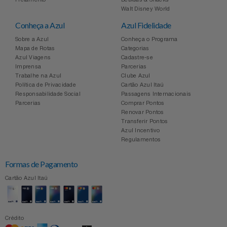
Celulares E Smartphone
SEU VALE TE ESPERANDO
Easylive
Estoque
Walt Disney World
Conheça a Azul
Azul Fidelidade
Cosméticos
TOP STORE 8.8
Electrolux
Extra
Sobre a Azul
Conheça o Programa
Mapa de Rotas
Categorias
Azul Viagens
Cadastre-se
Cozinha
Extra
Individual
Imprensa
Parcerias
Trabalhe na Azul
Clube Azul
Doações
Política de Privacidade
Cartão Azul Itaú
Fortaleza
Insider
Responsabilidade Social
Passagens Internacionais
Parcerias
Comprar Pontos
Eletrodomésticos
Renovar Pontos
Gama Italy
John John
Transferir Pontos
Azul Incentivo
Eletroportáteis
Giftty
Le Lis
Regulamentos
Formas de Pagamento
Esportes
Havanna
Magalu
Cartão Azul Itaú
Experiências
Hospital De Amor
Méliuz
Ferramentas
Crédito
Jbl
Natura