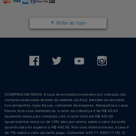
Filmes
Lity
Netshoes
Voltar ao topo
Informática
Loccitane Au Bresil
Pet Love Saúde
Jardim
Loccitane En Provence
Ponto Frio
Jogos E Consoles
Magalu
Pontos Por Opiniões
Livros
Meu Resgate Favorito
Portal Das Malas
Malas E Mochilas
Mondial
Renner
COMPRAS EM REAIS: A taxa de emissão/conveniência é cobrada nas
compras realizadas através do website da Azul, balcões localizados
Mercado
Mormaii
Sams Club
nos aeroportos, lojas físicas, callcenter da empresa. Aeroportos e Lojas
físicas: Nos voos domésticos, o valor da cobrança é de R$ 40,00
(quarenta reais) para compras com o valor total até R$ 400,00
Móveis
Multi
Topstore
(quatrocentos reais) ou de 10% (dez por cento) sobre o valor da tarifa
quando esta for superior a R$ 400,00. Nos voos internacionais, a taxa é
de 7% sobre o valor da tarifa paga. Callcenter (+55 11 4003-1118): O