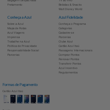
Bagagem Despachada
TV ao vivo
Fretamento
Bebidas & Snacks
Relógios
Stanley Pmi
Walt Disney World
Conheça a Azul
Azul Fidelidade
Saúde E Bem-Estar
The Bar
Sobre a Azul
Conheça o Programa
Mapa de Rotas
Categorias
TV
Top Store
Azul Viagens
Cadastre-se
Imprensa
Parcerias
Trabalhe na Azul
Clube Azul
Utilidades Industriais
Tramontina
Política de Privacidade
Cartão Azul Itaú
Responsabilidade Social
Passagens Internacionais
Parcerias
Comprar Pontos
Vestuário
Três Corações
Renovar Pontos
Transferir Pontos
Azul Incentivo
Weconnect
Regulamentos
Formas de Pagamento
Cartão Azul Itaú