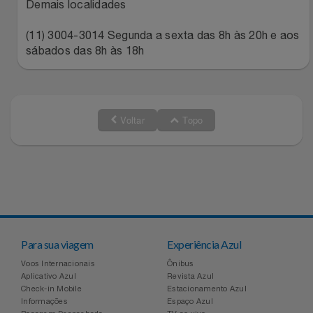
Natal
Natura
Demais localidades
(11) 3004-3014 Segunda a sexta das 8h às 20h e aos
Notebooks E Tablet
Netshoes
sábados das 8h às 18h
Óculos
Oster
Papelaria
Perfumes & Cosméticos
Voltar
Topo
Páscoa
Ponto Frio
Perfumaria
Portal Das Malas
Perfume
Porto Brasil
Para sua viagem
Experiência Azul
Perfumes
Renner
Voos Internacionais
Ônibus
Aplicativo Azul
Revista Azul
Check-in Mobile
Estacionamento Azul
Pet
Safe – Escola De Aviação
Informações
Espaço Azul