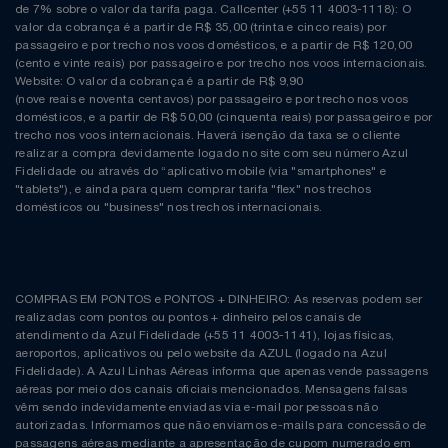
de 7% sobre o valor da tarifa paga. Callcenter (+55 11 4003-1118): O
valor da cobrança é a partir de R$ 35,00 (trinta e cinco reais) por
passageiro e por trecho nos voos domésticos, e a partir de R$ 120,00
(cento e vinte reais) por passageiro e por trecho nos voos internacionais.
Website: O valor da cobrança é a partir de R$ 9,90
(nove reais e noventa centavos) por passageiro e por trecho nos voos
domésticos, e a partir de R$ 50,00 (cinquenta reais) por passageiro e por
trecho nos voos internacionais. Haverá isenção da taxa se o cliente
realizar a compra devidamente logado no site com seu número Azul
Fidelidade ou através do “aplicativo mobile (via "smartphones" e
"tablets"), e ainda para quem comprar tarifa "flex" nos trechos
domésticos ou "business" nos trechos internacionais.
COMPRAS EM PONTOS e PONTOS + DINHEIRO: As reservas podem ser
realizadas com pontos ou pontos + dinheiro pelos canais de
atendimento da Azul Fidelidade (+55 11 4003-1141), lojas físicas,
aeroportos, aplicativos ou pelo website da AZUL (logado na Azul
Fidelidade). A Azul Linhas Aéreas informa que apenas vende passagens
aéreas por meio dos canais oficiais mencionados. Mensagens falsas
vêm sendo indevidamente enviadas via e-mail por pessoas não
autorizadas. Informamos que não enviamos e-mails para concessão de
passagens aéreas mediante a apresentação de cupom numerado em