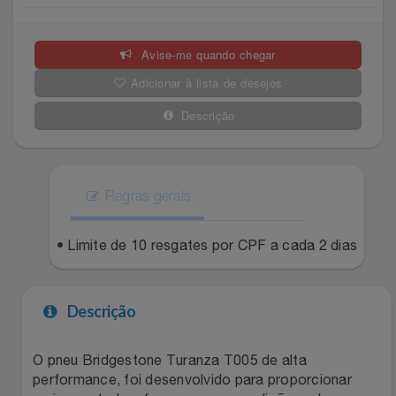
Celulares E Smartphone
Easylive
Estoque
Avise-me quando chegar
Cosméticos
Electrolux
Extra
Adicionar à lista de desejos
Cozinha
Extra
Individual
Descrição
Doações
Fortaleza
Insider
Eletrodomésticos
Regras gerais
Gama Italy
John John
Eletroportáteis
• Limite de 10 resgates por CPF a cada 2 dias
Giftty
Le Lis
Esportes
Havanna
Magalu
Descrição
Experiências
Hospital De Amor
Méliuz
O pneu Bridgestone Turanza T005 de alta
performance, foi desenvolvido para proporcionar
Ferramentas
Jbl
Natura