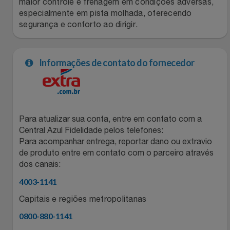
maior controle e frenagem em condições adversas,
especialmente em pista molhada, oferecendo
Filmes
Lity
Netshoes
segurança e conforto ao dirigir.
Informática
Loccitane Au Bresil
Pet Love Saúde
Informações de contato do fornecedor
Jardim
Loccitane En Provence
Ponto Frio
Jogos E Consoles
Magalu
Pontos Por Opiniões
Para atualizar sua conta, entre em contato com a
Livros
Meu Resgate Favorito
Portal Das Malas
Central Azul Fidelidade pelos telefones:
Para acompanhar entrega, reportar dano ou extravio
Malas E Mochilas
de produto entre em contato com o parceiro através
Mondial
Renner
dos canais:
Mercado
Mormaii
Sams Club
4003-1141
Capitais e regiões metropolitanas
Móveis
Multi
Topstore
0800-880-1141