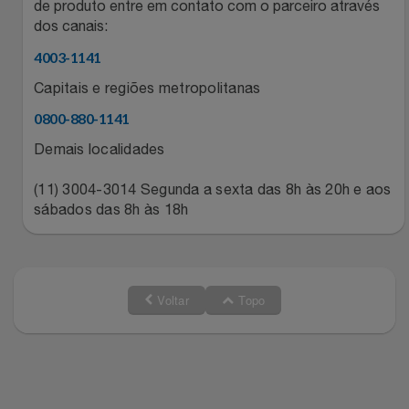
de produto entre em contato com o parceiro através
Relógios
Stanley Pmi
dos canais:
4003-1141
Saúde E Bem-Estar
The Bar
Capitais e regiões metropolitanas
TV
0800-880-1141
Top Store
Demais localidades
Utilidades Industriais
Tramontina
(11) 3004-3014 Segunda a sexta das 8h às 20h e aos
sábados das 8h às 18h
Vestuário
Três Corações
Weconnect
Voltar
Topo