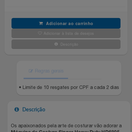
Filmes
Lity
Netshoes
Adicionar ao carrinho
Informática
Loccitane Au Bresil
Pet Love Saúde
Adicionar à lista de desejos
Jardim
Loccitane En Provence
Ponto Frio
Descrição
Jogos E Consoles
Magalu
Pontos Por Opiniões
Livros
Regras gerais
Meu Resgate Favorito
Portal Das Malas
Malas E Mochilas
• Limite de 10 resgates por CPF a cada 2 dias
Mondial
Renner
Mercado
Mormaii
Sams Club
Descrição
Móveis
Multi
Topstore
Os apaixonados pela arte de costurar vão adorar a