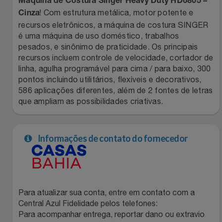
Natal
Máquina de Costura Singer Heavy Duty HD6805 –
Natura
! Com estrutura metálica, motor potente e
Cinza
recursos eletrônicos, a máquina de costura SINGER
Notebooks E Tablet
Netshoes
é uma máquina de uso doméstico, trabalhos
pesados, e sinônimo de praticidade. Os principais
Óculos
Oster
recursos incluem controle de velocidade, cortador de
linha, agulha programável para cima / para baixo, 300
Papelaria
pontos incluindo utilitários, flexíveis e decorativos,
Perfumes & Cosméticos
586 aplicações diferentes, além de 2 fontes de letras
que ampliam as possibilidades criativas.
Páscoa
Ponto Frio
Perfumaria
Portal Das Malas
Informações de contato do fornecedor
Perfume
Porto Brasil
Perfumes
Renner
Para atualizar sua conta, entre em contato com a
Central Azul Fidelidade pelos telefones:
Pet
Safe – Escola De Aviação
Para acompanhar entrega, reportar dano ou extravio