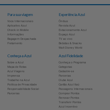
Para sua viagem
Experiência Azul
Voos Internacionais
Ônibus
Aplicativo Azul
Revista Azul
Check-in Mobile
Estacionamento Azul
Informações
Espaço Azul
Bagagem Despachada
TV ao vivo
Fretamento
Bebidas & Snacks
Walt Disney World
Conheça a Azul
Azul Fidelidade
Sobre a Azul
Conheça o Programa
Mapa de Rotas
Categorias
Azul Viagens
Cadastre-se
Imprensa
Parcerias
Trabalhe na Azul
Clube Azul
Política de Privacidade
Cartão Azul Itaú
Responsabilidade Social
Passagens Internacionais
Parcerias
Comprar Pontos
Renovar Pontos
Transferir Pontos
Azul Incentivo