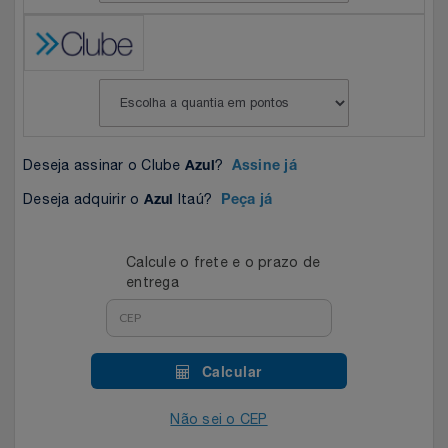
Celulares E Smartphone
SEU VALE TE ESPERANDO
Easylive
Estoque
Cosméticos
TOP STORE 8.8
Electrolux
Extra
Cozinha
Extra
Individual
Deseja assinar o Clube
?
Azul
Assine já
Doações
Fortaleza
Insider
Deseja adquirir o
Itaú?
Azul
Peça já
Eletrodomésticos
Gama Italy
John John
Calcule o frete e o prazo de
Eletroportáteis
Giftty
Le Lis
entrega
Esportes
Havanna
Magalu
Calcular
Experiências
Hospital De Amor
Méliuz
Não sei o CEP
Ferramentas
Jbl
Natura