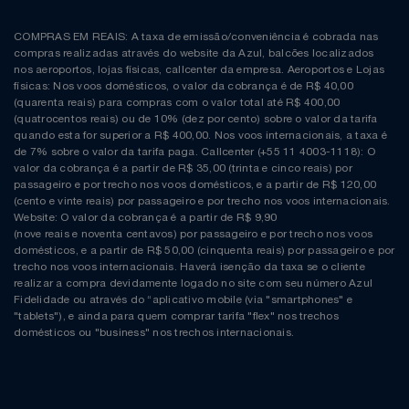
COMPRAS EM REAIS: A taxa de emissão/conveniência é cobrada nas
compras realizadas através do website da Azul, balcões localizados
nos aeroportos, lojas físicas, callcenter da empresa. Aeroportos e Lojas
físicas: Nos voos domésticos, o valor da cobrança é de R$ 40,00
(quarenta reais) para compras com o valor total até R$ 400,00
(quatrocentos reais) ou de 10% (dez por cento) sobre o valor da tarifa
quando esta for superior a R$ 400,00. Nos voos internacionais, a taxa é
de 7% sobre o valor da tarifa paga. Callcenter (+55 11 4003-1118): O
valor da cobrança é a partir de R$ 35,00 (trinta e cinco reais) por
passageiro e por trecho nos voos domésticos, e a partir de R$ 120,00
(cento e vinte reais) por passageiro e por trecho nos voos internacionais.
Website: O valor da cobrança é a partir de R$ 9,90
(nove reais e noventa centavos) por passageiro e por trecho nos voos
domésticos, e a partir de R$ 50,00 (cinquenta reais) por passageiro e por
trecho nos voos internacionais. Haverá isenção da taxa se o cliente
realizar a compra devidamente logado no site com seu número Azul
Fidelidade ou através do “aplicativo mobile (via "smartphones" e
"tablets"), e ainda para quem comprar tarifa "flex" nos trechos
domésticos ou "business" nos trechos internacionais.