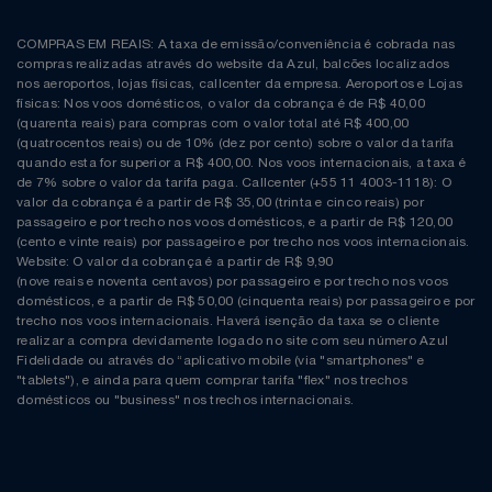
COMPRAS EM REAIS: A taxa de emissão/conveniência é cobrada nas
compras realizadas através do website da Azul, balcões localizados
nos aeroportos, lojas físicas, callcenter da empresa. Aeroportos e Lojas
físicas: Nos voos domésticos, o valor da cobrança é de R$ 40,00
(quarenta reais) para compras com o valor total até R$ 400,00
(quatrocentos reais) ou de 10% (dez por cento) sobre o valor da tarifa
quando esta for superior a R$ 400,00. Nos voos internacionais, a taxa é
de 7% sobre o valor da tarifa paga. Callcenter (+55 11 4003-1118): O
valor da cobrança é a partir de R$ 35,00 (trinta e cinco reais) por
passageiro e por trecho nos voos domésticos, e a partir de R$ 120,00
(cento e vinte reais) por passageiro e por trecho nos voos internacionais.
Website: O valor da cobrança é a partir de R$ 9,90
(nove reais e noventa centavos) por passageiro e por trecho nos voos
domésticos, e a partir de R$ 50,00 (cinquenta reais) por passageiro e por
trecho nos voos internacionais. Haverá isenção da taxa se o cliente
realizar a compra devidamente logado no site com seu número Azul
Fidelidade ou através do “aplicativo mobile (via "smartphones" e
"tablets"), e ainda para quem comprar tarifa "flex" nos trechos
domésticos ou "business" nos trechos internacionais.