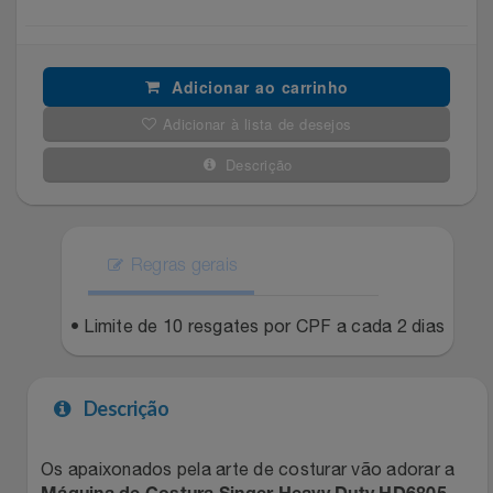
Filmes
Lity
Netshoes
Adicionar ao carrinho
Informática
Loccitane Au Bresil
Pet Love Saúde
Adicionar à lista de desejos
Jardim
Loccitane En Provence
Ponto Frio
Descrição
Jogos E Consoles
Magalu
Pontos Por Opiniões
Livros
Regras gerais
Meu Resgate Favorito
Portal Das Malas
Malas E Mochilas
• Limite de 10 resgates por CPF a cada 2 dias
Mondial
Renner
Mercado
Mormaii
Sams Club
Descrição
Móveis
Multi
Topstore
Os apaixonados pela arte de costurar vão adorar a