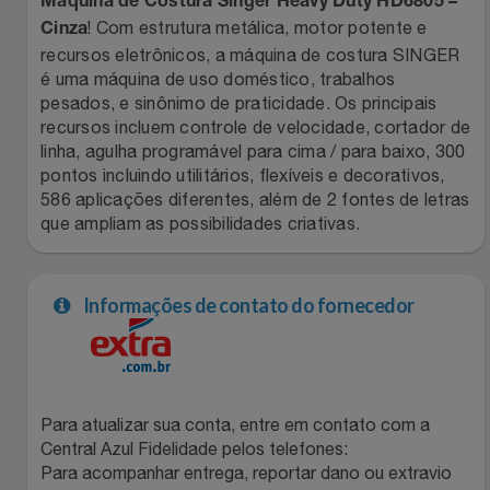
Natal
Máquina de Costura Singer Heavy Duty HD6805 –
Natura
! Com estrutura metálica, motor potente e
Cinza
recursos eletrônicos, a máquina de costura SINGER
Notebooks E Tablet
Netshoes
é uma máquina de uso doméstico, trabalhos
pesados, e sinônimo de praticidade. Os principais
Óculos
Oster
recursos incluem controle de velocidade, cortador de
linha, agulha programável para cima / para baixo, 300
Papelaria
pontos incluindo utilitários, flexíveis e decorativos,
Perfumes & Cosméticos
586 aplicações diferentes, além de 2 fontes de letras
que ampliam as possibilidades criativas.
Páscoa
Ponto Frio
Perfumaria
Portal Das Malas
Informações de contato do fornecedor
Perfume
Porto Brasil
Perfumes
Renner
Para atualizar sua conta, entre em contato com a
Central Azul Fidelidade pelos telefones:
Pet
Safe – Escola De Aviação
Para acompanhar entrega, reportar dano ou extravio