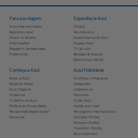
Para sua viagem
Experiência Azul
Voos Internacionais
Ônibus
Aplicativo Azul
Revista Azul
Check-in Mobile
Estacionamento Azul
Informações
Espaço Azul
Bagagem Despachada
TV ao vivo
Fretamento
Bebidas & Snacks
Walt Disney World
Conheça a Azul
Azul Fidelidade
Sobre a Azul
Conheça o Programa
Mapa de Rotas
Categorias
Azul Viagens
Cadastre-se
Imprensa
Parcerias
Trabalhe na Azul
Clube Azul
Política de Privacidade
Cartão Azul Itaú
Responsabilidade Social
Passagens Internacionais
Parcerias
Comprar Pontos
Renovar Pontos
Transferir Pontos
Azul Incentivo