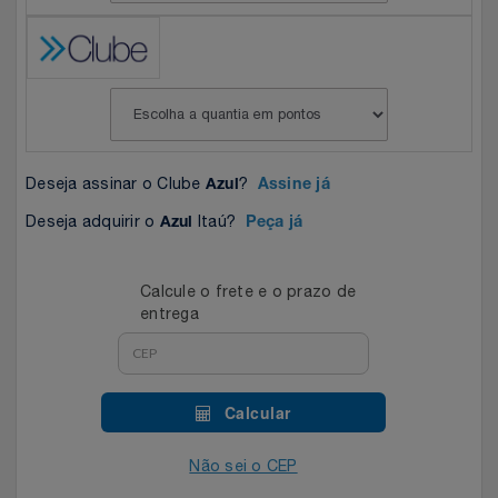
Celulares E Smartphone
SEU VALE TE ESPERANDO
Easylive
Estoque
Cosméticos
TOP STORE 8.8
Electrolux
Extra
Cozinha
Extra
Individual
Deseja assinar o Clube
?
Azul
Assine já
Doações
Fortaleza
Insider
Deseja adquirir o
Itaú?
Azul
Peça já
Eletrodomésticos
Gama Italy
John John
Calcule o frete e o prazo de
Eletroportáteis
Giftty
Le Lis
entrega
Esportes
Havanna
Magalu
Calcular
Experiências
Hospital De Amor
Méliuz
Não sei o CEP
Ferramentas
Jbl
Natura