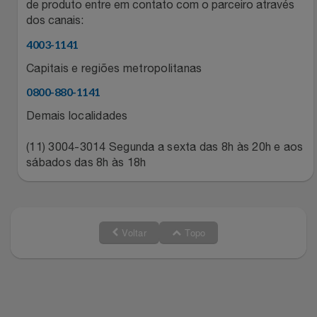
de produto entre em contato com o parceiro através
Relógios
Stanley Pmi
dos canais:
4003-1141
Saúde E Bem-Estar
The Bar
Capitais e regiões metropolitanas
TV
0800-880-1141
Top Store
Demais localidades
Utilidades Industriais
Tramontina
(11) 3004-3014 Segunda a sexta das 8h às 20h e aos
sábados das 8h às 18h
Vestuário
Três Corações
Weconnect
Voltar
Topo