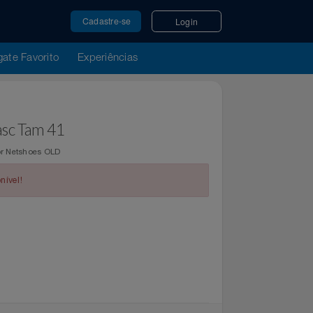
Cadastre-se
Login
u Resgate Favorito
Experiências
amp Masc Tam 41
regue por Netshoes OLD
indisponível!