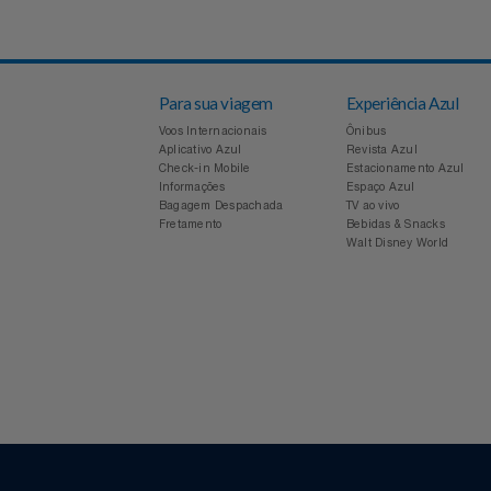
Voltar
Notebooks E Tablet
Óculos
Papelaria
Para sua viagem
Experiência Azul
Páscoa
Voos Internacionais
Ônibus
Aplicativo Azul
Revista Azul
Check-in Mobile
Estacionamento Azul
Perfumaria
Informações
Espaço Azul
Bagagem Despachada
TV ao vivo
Perfume
Fretamento
Bebidas & Snacks
Walt Disney World
Perfumes
Pet