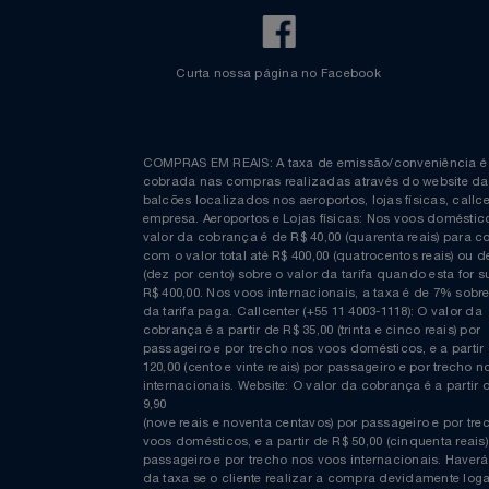
Relógios
Saúde E Bem-Estar
TV
Utilidades Industriais
Curta nossa página no Facebook
Vestuário
COMPRAS EM REAIS: A taxa de emissão/conveniênc
cobrada nas compras realizadas através do website
balcões localizados nos aeroportos, lojas físicas, c
empresa. Aeroportos e Lojas físicas: Nos voos domés
valor da cobrança é de R$ 40,00 (quarenta reais) p
com o valor total até R$ 400,00 (quatrocentos reais)
(dez por cento) sobre o valor da tarifa quando esta f
R$ 400,00. Nos voos internacionais, a taxa é de 7% s
da tarifa paga. Callcenter (+55 11 4003-1118): O valor
cobrança é a partir de R$ 35,00 (trinta e cinco reais) 