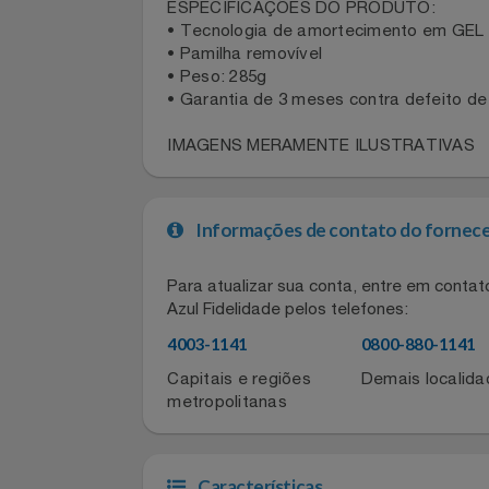
Tênis Asics Forest Masculino
Celulares E Smartphone
ESPECIFICAÇÕES DO PRODUTO:
Cosméticos
• Tecnologia de amortecimento em G
• Pamilha removível
Cozinha
• Peso: 285g
• Garantia de 3 meses contra defeito
Doações
IMAGENS MERAMENTE ILUSTRATIVA
Eletrodomésticos
Informações de contato do for
Eletroportáteis
Para atualizar sua conta, entre em co
Esportes
Azul Fidelidade pelos telefones:
Experiências
4003-1141
0800-880-11
Capitais e regiões
Demais local
Ferramentas
metropolitanas