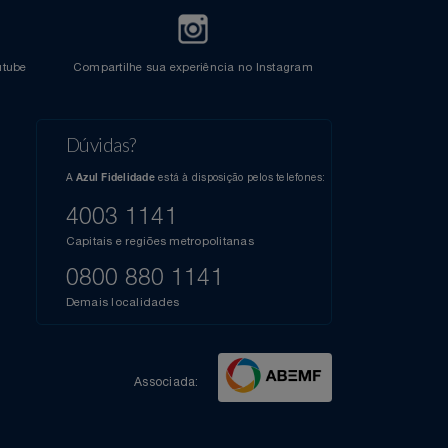
l do Youtube
Compartilhe sua experiência no Instagram
Dúvidas?
s
elos
A
está à disposição pelos telefones:
Azul Fidelidade
41),
AZUL
4003 1141
a que
iais
Capitais e regiões metropolitanas
te
mamos
0800 880 1141
m
Demais localidades