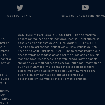
Voltar ao topo
Siga-nos no Twitter
Inscreva-se no nosso cana
ia é
COMPRAS EM PONTOS e PONTOS + DINHEIRO: As reserva
 da Azul,
podem ser realizadas com pontos ou pontos + dinheiro p
allcenter da
canais de atendimento da Azul Fidelidade (+55 11 4003-11
ticos, o
lojas físicas, aeroportos, aplicativos ou pelo website da 
ara compras
(logado na Azul Fidelidade). A Azul Linhas Aéreas inform
 ou de 10%
apenas vende passagens aéreas por meio dos canais ofic
or superior a
mencionados. Mensagens falsas vêm sendo indevidamen
obre o valor
enviadas via e-mail por pessoas não autorizadas. Infor
 da
que não enviamos e-mails para concessão de passagens
por
aéreas mediante a apresentação de cupom numerado e