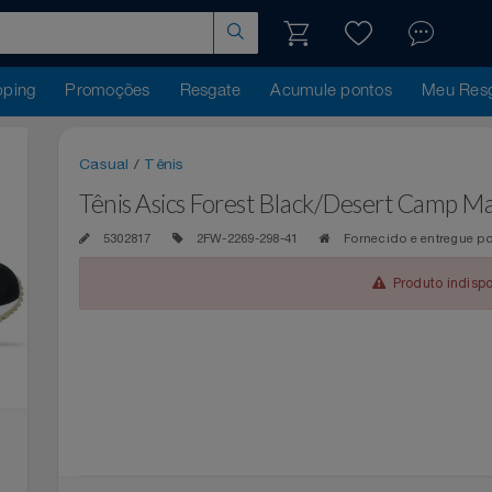
hopping
Promoções
Resgate
Acumule pontos
Me
Casual
/
Tênis
Tênis Asics Forest Black/Desert C
5302817
2FW-2269-298-41
Fornecido e ent
Produto 