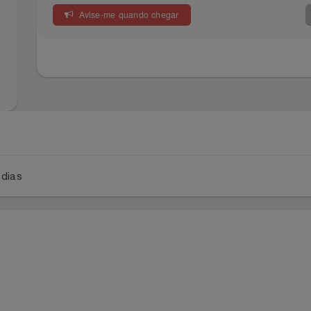
Avise-me quando chegar
a 5 dias