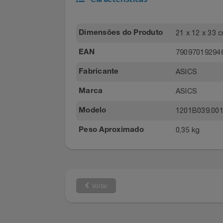
Filmes
Características
Informática
Jardim
21 x 12 x 
Dimensões do Produto
79097019
EAN
Jogos E Consoles
ASICS
Fabricante
Livros
ASICS
Marca
Malas E Mochilas
1201B039.
Modelo
Mercado
0,35 kg
Peso Aproximado
Móveis
Natal