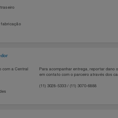
EL traseiro
 de fabricação
S
necedor
ntato com a Central
Para acompanhar entrega, reportar 
em contato com o parceiro através 
41
(11) 3028-5333 / (11) 3070-6888
idades