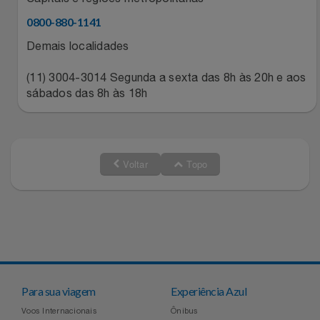
Natal
Natura
0800-880-1141
Notebooks E Tablet
Netshoes
Demais localidades
Óculos
(11) 3004-3014 Segunda a sexta das 8h às 20h e aos
Oster
sábados das 8h às 18h
Papelaria
Perfumes & Cosméticos
Páscoa
Ponto Frio
Voltar
Topo
Perfumaria
Portal Das Malas
Perfume
Porto Brasil
Perfumes
Renner
Para sua viagem
Experiência Azul
Pet
Safe – Escola De Aviação
Voos Internacionais
Ônibus