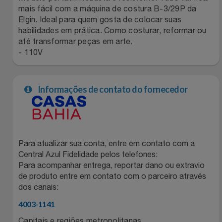
mais fácil com a máquina de costura B-3/29P da
Filmes
Lity
Netshoes
Elgin. Ideal para quem gosta de colocar suas
habilidades em prática. Como costurar, reformar ou
até transformar peças em arte.
Informática
Loccitane Au Bresil
Pet Love Saúde
- 110V
Jardim
Loccitane En Provence
Ponto Frio
Informações de contato do fornecedor
Jogos E Consoles
Magalu
Pontos Por Opiniões
Livros
Meu Resgate Favorito
Portal Das Malas
Para atualizar sua conta, entre em contato com a
Malas E Mochilas
Mondial
Renner
Central Azul Fidelidade pelos telefones:
Para acompanhar entrega, reportar dano ou extravio
Mercado
Mormaii
Sams Club
de produto entre em contato com o parceiro através
dos canais:
Móveis
Multi
Topstore
4003-1141
Capitais e regiões metropolitanas