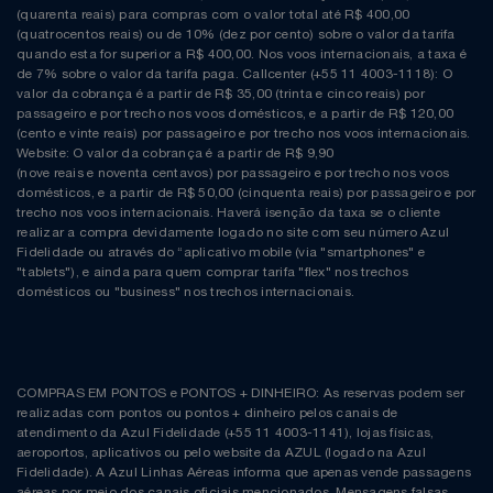
(quarenta reais) para compras com o valor total até R$ 400,00
(quatrocentos reais) ou de 10% (dez por cento) sobre o valor da tarifa
quando esta for superior a R$ 400,00. Nos voos internacionais, a taxa é
de 7% sobre o valor da tarifa paga. Callcenter (+55 11 4003-1118): O
valor da cobrança é a partir de R$ 35,00 (trinta e cinco reais) por
passageiro e por trecho nos voos domésticos, e a partir de R$ 120,00
(cento e vinte reais) por passageiro e por trecho nos voos internacionais.
Website: O valor da cobrança é a partir de R$ 9,90
(nove reais e noventa centavos) por passageiro e por trecho nos voos
domésticos, e a partir de R$ 50,00 (cinquenta reais) por passageiro e por
trecho nos voos internacionais. Haverá isenção da taxa se o cliente
realizar a compra devidamente logado no site com seu número Azul
Fidelidade ou através do “aplicativo mobile (via "smartphones" e
"tablets"), e ainda para quem comprar tarifa "flex" nos trechos
domésticos ou "business" nos trechos internacionais.
COMPRAS EM PONTOS e PONTOS + DINHEIRO: As reservas podem ser
realizadas com pontos ou pontos + dinheiro pelos canais de
atendimento da Azul Fidelidade (+55 11 4003-1141), lojas físicas,
aeroportos, aplicativos ou pelo website da AZUL (logado na Azul
Fidelidade). A Azul Linhas Aéreas informa que apenas vende passagens
aéreas por meio dos canais oficiais mencionados. Mensagens falsas