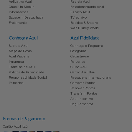
Aplicativo Azul
Revista Azul
Relógios
Stanley Pmi
Check-in Mobile
Estacionamento Azul
Informações
Espaço Azul
Bagagem Despachada
TV ao vivo
Saúde E Bem-Estar
The Bar
Fretamento
Bebidas & Snacks
Walt Disney World
TV
Conheça a Azul
Azul Fidelidade
Top Store
Sobre a Azul
Conheça o Programa
Mapa de Rotas
Categorias
Utilidades Industriais
Tramontina
Azul Viagens
Cadastre-se
Imprensa
Parcerias
Trabalhe na Azul
Clube Azul
Vestuário
Três Corações
Política de Privacidade
Cartão Azul Itaú
Responsabilidade Social
Passagens Internacionais
Parcerias
Comprar Pontos
Weconnect
Renovar Pontos
Transferir Pontos
Azul Incentivo
Regulamentos
Formas de Pagamento
Cartão Azul Itaú