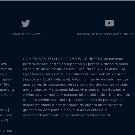
Renovar Pontos
Transferir Pontos
Azul Incentivo
Regulamentos
Voltar ao topo
Siga-nos no Twitter
Inscreva-se no nosso cana
ia é
COMPRAS EM PONTOS e PONTOS + DINHEIRO: As reserva
 da Azul,
podem ser realizadas com pontos ou pontos + dinheiro p
allcenter da
canais de atendimento da Azul Fidelidade (+55 11 4003-11
ticos, o
lojas físicas, aeroportos, aplicativos ou pelo website da 
ara compras
(logado na Azul Fidelidade). A Azul Linhas Aéreas inform