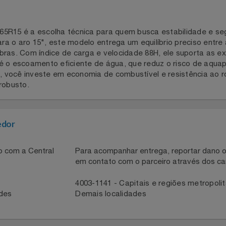
185/65R15 é a escolha técnica para quem busca estabilida
 para o aro 15", este modelo entrega um equilíbrio preciso
obras. Com índice de carga e velocidade 88H, ele suporta
dele é o escoamento eficiente de água, que reduz o risco
neu, você investe em economia de combustível e resistênc
 e robusto.
necedor
ntato com a Central
Para acompanhar entrega, reportar 
em contato com o parceiro através 
41
4003-1141 - Capitais e regiões met