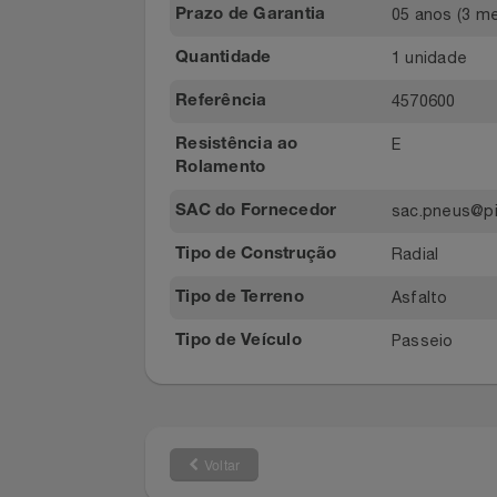
P400 Evo
Modelo
Relógios
73db
Nível de Ruído
Saúde E Bem-Estar
7,215kg
Peso do Produto
TV
05 anos (3
Prazo de Garantia
1 unidade
Quantidade
Utilidades Industriais
4570600
Referência
Vestuário
E
Resistência ao
Rolamento
sac.pneus
SAC do Fornecedor
Radial
Tipo de Construção
Asfalto
Tipo de Terreno
Passeio
Tipo de Veículo