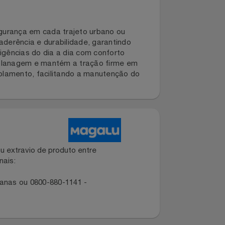
de e segurança em cada trajeto urbano ou
 entre aderência e durabilidade, garantindo
 as exigências do dia a dia com conforto
 de aquaplanagem e mantém a tração firme em
ia ao rolamento, facilitando a manutenção do
dano ou extravio de produto entre
dos canais:
ropolitanas ou 0800-880-1141 -