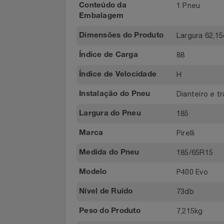
001383/20
Certificado
Homologado pelo
Notebooks E Tablet
Inmetro Número
Óculos
1 Pneu
Conteúdo da
Embalagem
Papelaria
Largura 6
Dimensões do Produto
Páscoa
88
Índice de Carga
H
Índice de Velocidade
Perfumaria
Dianteiro 
Instalação do Pneu
Perfume
185
Largura do Pneu
Perfumes
Pirelli
Marca
185/65R1
Pet
Medida do Pneu