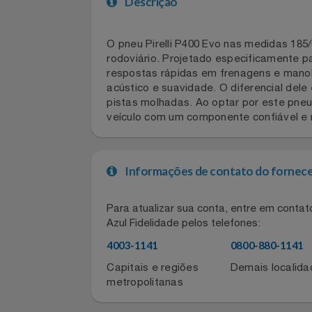
Celulares E Smartphone
SEU VALE TE ESPERANDO
Descrição
Cosméticos
TOP STORE 8.8
O pneu Pirelli P400 Evo nas medidas 
Cozinha
rodoviário. Projetado especificamente
respostas rápidas em frenagens e man
Doações
acústico e suavidade. O diferencial 
pistas molhadas. Ao optar por este p
Eletrodomésticos
veículo com um componente confiável
Eletroportáteis
Informações de contato do for
Esportes
Para atualizar sua conta, entre em co
Experiências
Azul Fidelidade pelos telefones:
4003-1141
0800-880-11
Ferramentas