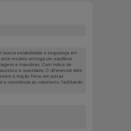
ara quem busca estabilidade e segurança em
ro 15", este modelo entrega um equilíbrio
s em frenagens e manobras. Com índice de
forto acústico e suavidade. O diferencial dele
m e mantém a tração firme em pistas
tível e resistência ao rolamento, facilitando