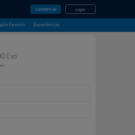
Cadastre-se
Login
u Resgate Favorito
Experiências
8H P400 Evo
por
Magalu