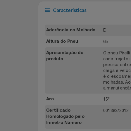
Capitais e regiões
Demais local
metropolitanas
Filmes
Informática
Características
Jardim
E
Aderência no Molhado
Jogos E Consoles
65
Altura do Pneu
Livros
O pneu Pi
Apresentação do
cada traje
produto
Malas E Mochilas
preciso e
carga e ve
Mercado
é o escoa
molhadas.
a manuten
Móveis
15"
Aro
Natal