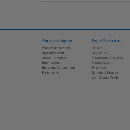
Voltar
Para sua viagem
Experiência Azul
Voos Internacionais
Ônibus
Aplicativo Azul
Revista Azul
Check-in Mobile
Estacionamento Azul
Informações
Espaço Azul
Bagagem Despachada
TV ao vivo
Fretamento
Bebidas & Snacks
Walt Disney World