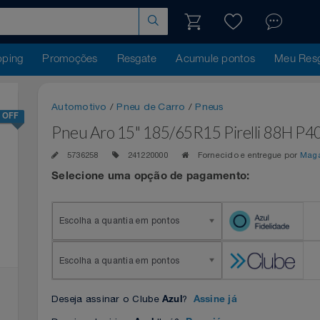
hopping
Promoções
Resgate
Acumule pontos
Me
Automotivo
/
Pneu de Carro
/
Pneus
45% OFF
Pneu Aro 15" 185/65R15 Pirelli 8
5736258
241220000
Fornecido e entregue 
Selecione uma opção de pagamento:
Escolha a quantia em pontos
Escolha a quantia em pontos
Deseja assinar o Clube
?
Azul
Assine já