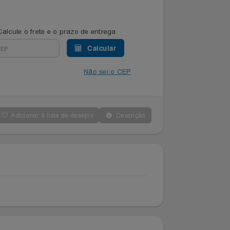
Calcule o frete e o prazo de entrega
Calcular
Não sei o CEP
Adicionar à lista de desejos
Descrição