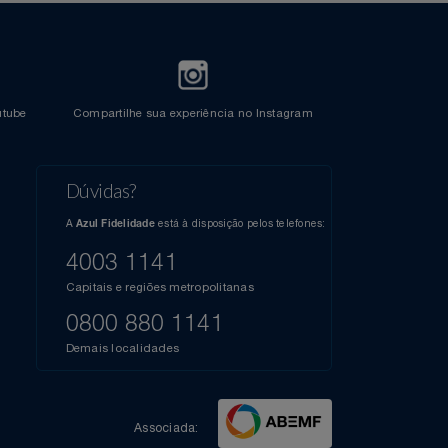
l do Youtube
Compartilhe sua experiência no Instagram
Dúvidas?
s
elos
A
está à disposição pelos telefones:
Azul Fidelidade
41),
AZUL
4003 1141
a que