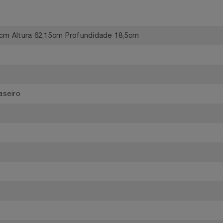
12
2,15cm Altura 62,15cm Profundidade 18,5cm
e traseiro
5