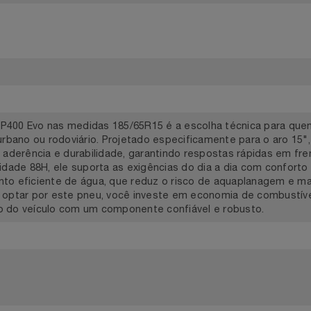
idades
Demais localidades
relli P400 Evo nas medidas 185/65R15 é a escolha técnica p
to urbano ou rodoviário. Projetado especificamente para o a
ntre aderência e durabilidade, garantindo respostas rápida
locidade 88H, ele suporta as exigências do dia a dia com con
mento eficiente de água, que reduz o risco de aquaplanage
 Ao optar por este pneu, você investe em economia de combus
ção do veículo com um componente confiável e robusto.