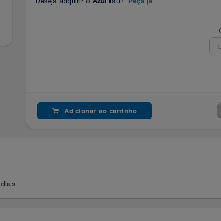
Deseja adquirir o
Itaú?
Azul
Peça já
Adicionar ao carrinho
a 2 dias