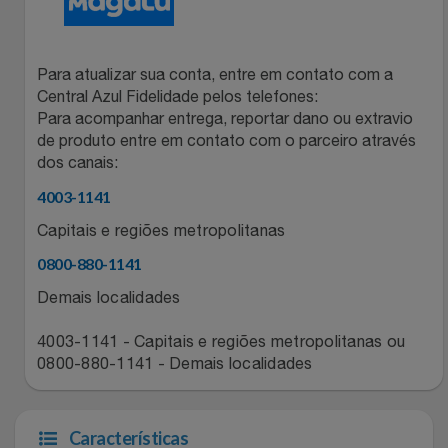
Relógios
Stanley Pmi
Saúde E Bem-Estar
Para atualizar sua conta, entre em contato com a
The Bar
Central Azul Fidelidade pelos telefones:
Para acompanhar entrega, reportar dano ou extravio
TV
Top Store
de produto entre em contato com o parceiro através
dos canais:
Utilidades Industriais
Tramontina
4003-1141
Vestuário
Capitais e regiões metropolitanas
Três Corações
0800-880-1141
Weconnect
Demais localidades
4003-1141 - Capitais e regiões metropolitanas ou
0800-880-1141 - Demais localidades
Características