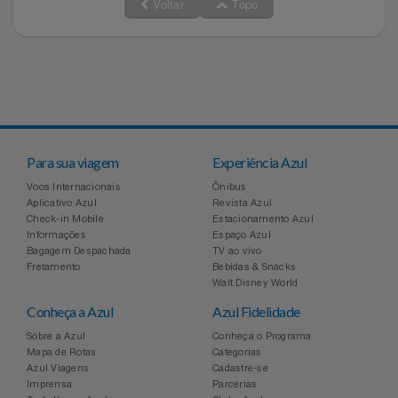
Voltar
Topo
Para sua viagem
Experiência Azul
Voos Internacionais
Ônibus
Aplicativo Azul
Revista Azul
Check-in Mobile
Estacionamento Azul
Informações
Espaço Azul
Bagagem Despachada
TV ao vivo
Fretamento
Bebidas & Snacks
Walt Disney World
Conheça a Azul
Azul Fidelidade
Sobre a Azul
Conheça o Programa
Mapa de Rotas
Categorias
Azul Viagens
Cadastre-se
Imprensa
Parcerias