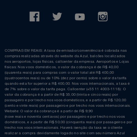
COMPRAS EM REAIS: A taxa de emissão/conveniência é cobrada nas
compras realizadas através do website da Azul, balcões localizados
nos aeroportos, lojas físicas, callcenter da empresa. Aeroportos e Lojas
físicas: Nos voos domésticos, o valor da cobrança é de R$ 40,00
(quarenta reais) para compras com o valor total até R$ 400,00
(quatrocentos reais) ou de 10% (dez por cento) sobre o valor da tarifa
quando esta for superior a R$ 400,00. Nos voos internacionais, a taxa é
de 7% sobre o valor da tarifa paga. Callcenter (+55 11 4003-1118): O
valor da cobrança é a partir de R$ 35,00 (trinta e cinco reais) por
passageiro e por trecho nos voos domésticos, e a partir de R$ 120,00
(cento e vinte reais) por passageiro e por trecho nos voos internacionais.
Website: O valor da cobrança é a partir de R$ 9,90
(nove reais e noventa centavos) por passageiro e por trecho nos voos
domésticos, e a partir de R$ 50,00 (cinquenta reais) por passageiro e por
trecho nos voos internacionais. Haverá isenção da taxa se o cliente
realizar a compra devidamente logado no site com seu número Azul