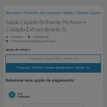
Experiências
Automotivo
PAIS 60% OFF CASAS BAHIA
CINEMA
Blackedecker
Airport Park
Mercado
/
Produtos de Limpeza
/
Sabão
/
Sabão Líquido
Favoritos
Sabão Líquido Brilhante Perfume e
Aviação
SEU PAI MERECE TUDO NOVO
Sala VIP
Bosch
Assist Card
Cuidado Extraordinário 5L
Carrinho De Compras
Bebê
Shows
Buettner
Bo.bô
5703859
240639100
Fornecido e entregue por
Magalu
Meus Pedidos
Brinquedos
Camicado Houseware
Camicado
opção de compra
Fale Conosco
Fragrancia : Limpeza Total - Volume : 5L
Calçados
Carolina Herrera
Casas Bahia
Abrir Chamados
Fragrancia : Perfume e Cuidado Extraordinário - Volume : 5L
Câmeras E Drones
Casa Flora
Dudalina
Lista De Chamados
Selecione uma opção de pagamento:
Cartão Presente
Casas Bahia
Easylive Entretenimento
Perguntas Frequentes
Casa
Colcci
Easylive Vouchers