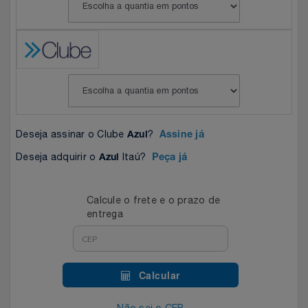
Celulares E Smartphone
Easylive
Estoque
Cosméticos
Electrolux
Extra
Cozinha
Extra
Individual
Doações
Fortaleza
Insider
Deseja assinar o Clube
?
Azul
Assine já
Eletrodomésticos
Gama Italy
John John
Deseja adquirir o
Itaú?
Azul
Peça já
Eletroportáteis
Giftty
Le Lis
Calcule o frete e o prazo de
entrega
Esportes
Havanna
Magalu
Experiências
Hospital De Amor
Méliuz
Calcular
Ferramentas
Jbl
Natura