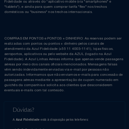
Fidelidade ou através do “aplicativo mobile (via "smartphones" e
"tablets"), e ainda para quem comprar tarifa "flex" nos trechos
domésticos ou "business" nos trechos internacionais.
COMPRAS EM PONTOS e PONTOS + DINHEIRO: As reservas podem ser
realizadas com pontos ou pontos + dinheiro pelos canais de
atendimento da Azul Fidelidade (+55 11 4003-1141), lojas físicas,
aeroportos, aplicativos ou pelo website da AZUL (logado na Azul
Fidelidade). A Azul Linhas Aéreas informa que apenas vende passagens
aéreas por meio dos canais oficiais mencionados. Mensagens falsas
vêm sendo indevidamente enviadas via e-mail por pessoas não
autorizadas. Informamos que não enviamos e-mails para concessão de
passagens aéreas mediante a apresentação de cupom numerado em
guichês da companhia e solicita aos clientes que desconsiderem
eventuais e-mails com tal conteúdo.
Dúvidas?
A
está à disposição pelos telefones:
Azul Fidelidade