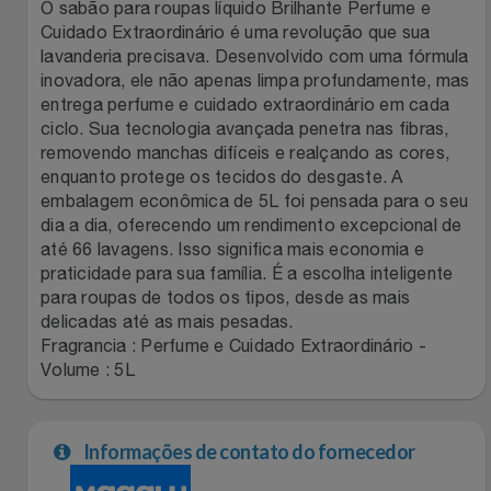
Natal
Natura
O sabão para roupas líquido Brilhante Perfume e
Cuidado Extraordinário é uma revolução que sua
lavanderia precisava. Desenvolvido com uma fórmula
Notebooks E Tablet
Netshoes
inovadora, ele não apenas limpa profundamente, mas
entrega perfume e cuidado extraordinário em cada
Óculos
Oster
ciclo. Sua tecnologia avançada penetra nas fibras,
removendo manchas difíceis e realçando as cores,
Papelaria
Perfumes & Cosméticos
enquanto protege os tecidos do desgaste. A
embalagem econômica de 5L foi pensada para o seu
dia a dia, oferecendo um rendimento excepcional de
Páscoa
Ponto Frio
até 66 lavagens. Isso significa mais economia e
praticidade para sua família. É a escolha inteligente
Perfumaria
Portal Das Malas
para roupas de todos os tipos, desde as mais
delicadas até as mais pesadas.
Perfume
Fragrancia : Perfume e Cuidado Extraordinário -
Porto Brasil
Volume : 5L
Perfumes
Renner
Informações de contato do fornecedor
Pet
Safe – Escola De Aviação