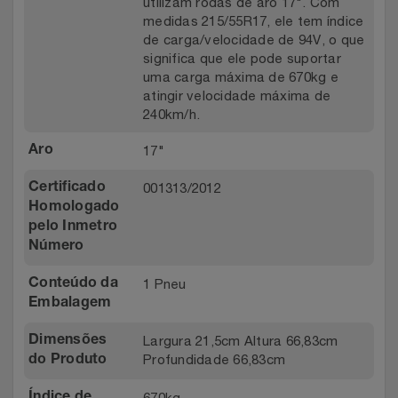
utilizam rodas de aro 17". Com
medidas 215/55R17, ele tem índice
de carga/velocidade de 94V, o que
significa que ele pode suportar
uma carga máxima de 670kg e
atingir velocidade máxima de
240km/h.
17"
Aro
001313/2012
Certificado
Homologado
pelo Inmetro
Número
1 Pneu
Conteúdo da
Embalagem
Largura 21,5cm Altura 66,83cm
Dimensões
Profundidade 66,83cm
do Produto
670kg