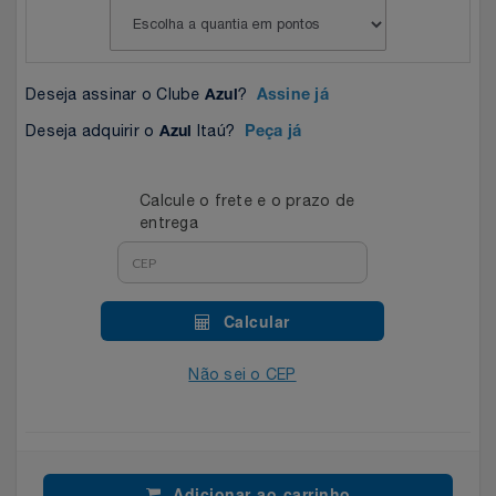
Celulares E Smartphone
Easylive
Estoque
Cosméticos
Electrolux
Extra
Deseja assinar o Clube
?
Azul
Assine já
Cozinha
Deseja adquirir o
Itaú?
Extra
Individual
Azul
Peça já
Doações
Fortaleza
Insider
Calcule o frete e o prazo de
entrega
Eletrodomésticos
Gama Italy
John John
Eletroportáteis
Giftty
Le Lis
Calcular
Esportes
Havanna
Magalu
Não sei o CEP
Experiências
Hospital De Amor
Méliuz
Ferramentas
Jbl
Natura
Adicionar ao carrinho