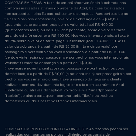
COMPRAS EM REAIS: A taxa de emissão/conveniência é cobrada nas
compras realizadas através do website da Azul, balcões localizados
nos aeroportos, lojas físicas, callcenter da empresa. Aeroportos e Lojas
físicas: Nos voos domésticos, o valor da cobrança é de R$ 40,00
(quarenta reais) para compras com o valor total até R$ 400,00
(quatrocentos reais) ou de 10% (dez por cento) sobre o valor da tarifa
quando esta for superior a R$ 400,00. Nos voos internacionais, a taxa é
de 7% sobre o valor da tarifa paga. Callcenter (+55 11 4003-1118): O
valor da cobrança é a partir de R$ 35,00 (trinta e cinco reais) por
passageiro e por trecho nos voos domésticos, e a partir de R$ 120,00
(cento e vinte reais) por passageiro e por trecho nos voos internacionais.
Website: O valor da cobrança é a partir de R$ 9,90
(nove reais e noventa centavos) por passageiro e por trecho nos voos
domésticos, e a partir de R$ 50,00 (cinquenta reais) por passageiro e por
trecho nos voos internacionais. Haverá isenção da taxa se o cliente
realizar a compra devidamente logado no site com seu número Azul
Fidelidade ou através do “aplicativo mobile (via "smartphones" e
"tablets"), e ainda para quem comprar tarifa "flex" nos trechos
domésticos ou "business" nos trechos internacionais.
COMPRAS EM PONTOS e PONTOS + DINHEIRO: As reservas podem ser
realizadas com pontos ou pontos + dinheiro pelos canais de