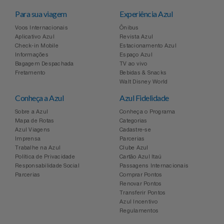
Para sua viagem
Experiência Azul
Voos Internacionais
Ônibus
Aplicativo Azul
Revista Azul
Check-in Mobile
Estacionamento Azul
Informações
Espaço Azul
Bagagem Despachada
TV ao vivo
Fretamento
Bebidas & Snacks
Walt Disney World
Conheça a Azul
Azul Fidelidade
Sobre a Azul
Conheça o Programa
Mapa de Rotas
Categorias
Azul Viagens
Cadastre-se
Imprensa
Parcerias
Trabalhe na Azul
Clube Azul
Política de Privacidade
Cartão Azul Itaú
Responsabilidade Social
Passagens Internacionais
Parcerias
Comprar Pontos
Renovar Pontos
Transferir Pontos
Azul Incentivo
Regulamentos