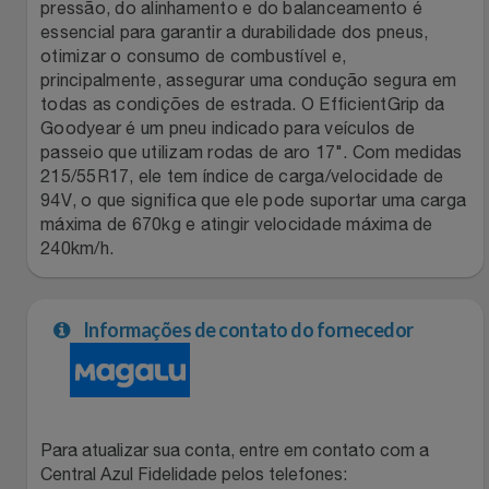
Natal
Natura
pressão, do alinhamento e do balanceamento é
essencial para garantir a durabilidade dos pneus,
otimizar o consumo de combustível e,
Notebooks E Tablet
Netshoes
principalmente, assegurar uma condução segura em
todas as condições de estrada. O EfficientGrip da
Óculos
Oster
Goodyear é um pneu indicado para veículos de
passeio que utilizam rodas de aro 17". Com medidas
Papelaria
Perfumes & Cosméticos
215/55R17, ele tem índice de carga/velocidade de
94V, o que significa que ele pode suportar uma carga
máxima de 670kg e atingir velocidade máxima de
Páscoa
Ponto Frio
240km/h.
Perfumaria
Portal Das Malas
Informações de contato do fornecedor
Perfume
Porto Brasil
Perfumes
Renner
Para atualizar sua conta, entre em contato com a
Pet
Safe – Escola De Aviação
Central Azul Fidelidade pelos telefones: