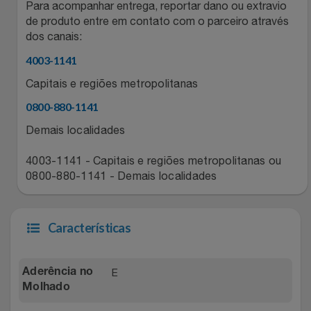
Para acompanhar entrega, reportar dano ou extravio
Relógios
Stanley Pmi
de produto entre em contato com o parceiro através
dos canais:
Saúde E Bem-Estar
The Bar
4003-1141
Capitais e regiões metropolitanas
TV
Top Store
0800-880-1141
Utilidades Industriais
Tramontina
Demais localidades
Vestuário
4003-1141 - Capitais e regiões metropolitanas ou
Três Corações
0800-880-1141 - Demais localidades
Weconnect
Características
E
Aderência no
Molhado