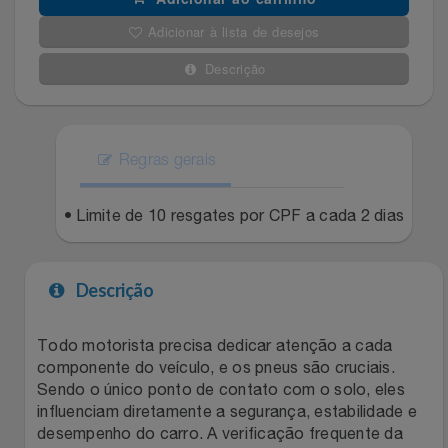
Adicionar à lista de desejos
Filmes
Lity
Netshoes
Descrição
Informática
Loccitane Au Bresil
Pet Love Saúde
Jardim
Loccitane En Provence
Ponto Frio
Regras gerais
Jogos E Consoles
Magalu
Pontos Por Opiniões
• Limite de 10 resgates por CPF a cada 2 dias
Livros
Meu Resgate Favorito
Portal Das Malas
Descrição
Malas E Mochilas
Mondial
Renner
Todo motorista precisa dedicar atenção a cada
Mercado
Mormaii
Sams Club
componente do veículo, e os pneus são cruciais.
Sendo o único ponto de contato com o solo, eles
Móveis
Multi
Topstore
influenciam diretamente a segurança, estabilidade e
desempenho do carro. A verificação frequente da