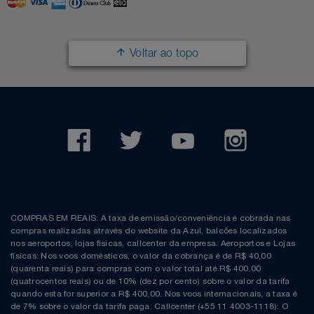
Filmes
Lity
Netshoes
Voltar ao topo
Informática
Loccitane Au Bresil
Pet Love Saúde
Jardim
Loccitane En Provence
Ponto Frio
Jogos E Consoles
Magalu
Pontos Por Opiniões
Livros
Meu Resgate Favorito
Portal Das Malas
Malas E Mochilas
Mondial
Renner
COMPRAS EM REAIS: A taxa de emissão/conveniência é cobrada nas
compras realizadas através do website da Azul, balcões localizados
Mercado
Mormaii
Sams Club
nos aeroportos, lojas físicas, callcenter da empresa. Aeroportos e Lojas
físicas: Nos voos domésticos, o valor da cobrança é de R$ 40,00
(quarenta reais) para compras com o valor total até R$ 400,00
Móveis
Multi
Topstore
(quatrocentos reais) ou de 10% (dez por cento) sobre o valor da tarifa
quando esta for superior a R$ 400,00. Nos voos internacionais, a taxa é
de 7% sobre o valor da tarifa paga. Callcenter (+55 11 4003-1118): O