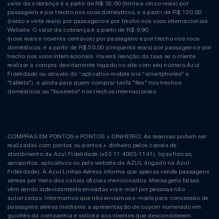
Natal
Natura
valor da cobrança é a partir de R$ 35,00 (trinta e cinco reais) por
passageiro e por trecho nos voos domésticos, e a partir de R$ 120,00
(cento e vinte reais) por passageiro e por trecho nos voos internacionais.
Notebooks E Tablet
Netshoes
Website: O valor da cobrança é a partir de R$ 9,90
(nove reais e noventa centavos) por passageiro e por trecho nos voos
domésticos, e a partir de R$ 50,00 (cinquenta reais) por passageiro e por
Óculos
Oster
trecho nos voos internacionais. Haverá isenção da taxa se o cliente
realizar a compra devidamente logado no site com seu número Azul
Fidelidade ou através do “aplicativo mobile (via "smartphones" e
Papelaria
Perfumes & Cosméticos
"tablets"), e ainda para quem comprar tarifa "flex" nos trechos
domésticos ou "business" nos trechos internacionais.
Páscoa
Ponto Frio
Perfumaria
Portal Das Malas
COMPRAS EM PONTOS e PONTOS + DINHEIRO: As reservas podem ser
realizadas com pontos ou pontos + dinheiro pelos canais de
Perfume
Porto Brasil
atendimento da Azul Fidelidade (+55 11 4003-1141), lojas físicas,
aeroportos, aplicativos ou pelo website da AZUL (logado na Azul
Fidelidade). A Azul Linhas Aéreas informa que apenas vende passagens
Perfumes
Renner
aéreas por meio dos canais oficiais mencionados. Mensagens falsas
vêm sendo indevidamente enviadas via e-mail por pessoas não
autorizadas. Informamos que não enviamos e-mails para concessão de
Pet
Safe – Escola De Aviação
passagens aéreas mediante a apresentação de cupom numerado em
guichês da companhia e solicita aos clientes que desconsiderem