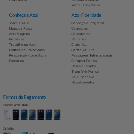
Celulares E Smartphone
SEU VALE TE ESPERANDO
Easylive
Estoque
Walt Disney World
Conheça a Azul
Azul Fidelidade
Cosméticos
TOP STORE 8.8
Electrolux
Extra
Sobre a Azul
Conheça o Programa
Mapa de Rotas
Categorias
Azul Viagens
Cadastre-se
Cozinha
Extra
Individual
Imprensa
Parcerias
Trabalhe na Azul
Clube Azul
Doações
Política de Privacidade
Cartão Azul Itaú
Fortaleza
Insider
Responsabilidade Social
Passagens Internacionais
Parcerias
Comprar Pontos
Eletrodomésticos
Renovar Pontos
Gama Italy
John John
Transferir Pontos
Azul Incentivo
Eletroportáteis
Giftty
Le Lis
Regulamentos
Formas de Pagamento
Esportes
Havanna
Magalu
Cartão Azul Itaú
Experiências
Hospital De Amor
Méliuz
Ferramentas
Crédito
Jbl
Natura