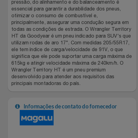
Natal
Natura
pressão, do alinhamento e do balanceamento é
essencial para garantir a durabilidade dos pneus,
otimizar o consumo de combustível e,
Notebooks E Tablet
Netshoes
principalmente, assegurar uma condução segura em
todas as condições de estrada. O Wrangler Territory
Óculos
Oster
HT da Goodyear é um pneu indicado para SUV's que
utilizam rodas de aro 17". Com medidas 205/55R17,
Papelaria
ele tem índice de carga/velocidade de 91V, o que
Perfumes & Cosméticos
significa que ele pode suportar uma carga máxima de
615kg e atingir velocidade máxima de 240km/h. O
Páscoa
Ponto Frio
Wrangler Territory HT é um pneu premium
desenvolvido para atender aos requisitos das
Perfumaria
Portal Das Malas
principais montadoras do país.
Perfume
Porto Brasil
Informações de contato do fornecedor
Perfumes
Renner
Pet
Safe – Escola De Aviação