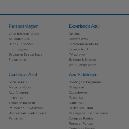
Para sua viagem
Experiência Azul
Voos Internacionais
Ônibus
Aplicativo Azul
Revista Azul
Check-in Mobile
Estacionamento Azul
Informações
Espaço Azul
Bagagem Despachada
TV ao vivo
Fretamento
Bebidas & Snacks
Walt Disney World
Conheça a Azul
Azul Fidelidade
Sobre a Azul
Conheça o Programa
Mapa de Rotas
Categorias
Azul Viagens
Cadastre-se
Imprensa
Parcerias
Trabalhe na Azul
Clube Azul
Política de Privacidade
Cartão Azul Itaú
Responsabilidade Social
Passagens Internacionais
Parcerias
Comprar Pontos
Renovar Pontos
Transferir Pontos