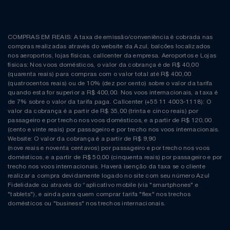
COMPRAS EM REAIS: A taxa de emissão/conveniência é cobrada nas
compras realizadas através do website da Azul, balcões localizados
nos aeroportos, lojas físicas, callcenter da empresa. Aeroportos e Lojas
físicas: Nos voos domésticos, o valor da cobrança é de R$ 40,00
(quarenta reais) para compras com o valor total até R$ 400,00
(quatrocentos reais) ou de 10% (dez por cento) sobre o valor da tarifa
quando esta for superior a R$ 400,00. Nos voos internacionais, a taxa é
de 7% sobre o valor da tarifa paga. Callcenter (+55 11 4003-1118): O
valor da cobrança é a partir de R$ 35,00 (trinta e cinco reais) por
passageiro e por trecho nos voos domésticos, e a partir de R$ 120,00
(cento e vinte reais) por passageiro e por trecho nos voos internacionais.
Website: O valor da cobrança é a partir de R$ 9,90
(nove reais e noventa centavos) por passageiro e por trecho nos voos
domésticos, e a partir de R$ 50,00 (cinquenta reais) por passageiro e por
trecho nos voos internacionais. Haverá isenção da taxa se o cliente
realizar a compra devidamente logado no site com seu número Azul
Fidelidade ou através do “aplicativo mobile (via "smartphones" e
"tablets"), e ainda para quem comprar tarifa "flex" nos trechos
domésticos ou "business" nos trechos internacionais.