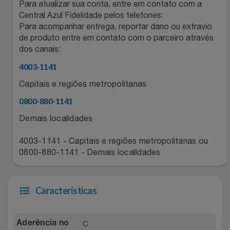
Para atualizar sua conta, entre em contato com a
Relógios
Stanley Pmi
Central Azul Fidelidade pelos telefones:
Para acompanhar entrega, reportar dano ou extravio
de produto entre em contato com o parceiro através
Saúde E Bem-Estar
The Bar
dos canais:
TV
Top Store
4003-1141
Capitais e regiões metropolitanas
Utilidades Industriais
Tramontina
0800-880-1141
Vestuário
Demais localidades
Três Corações
4003-1141 - Capitais e regiões metropolitanas ou
Weconnect
0800-880-1141 - Demais localidades
Características
C
Aderência no