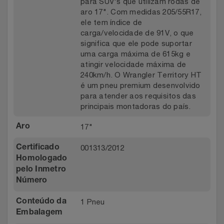
para SUV's que utilizam rodas de
aro 17". Com medidas 205/55R17,
ele tem índice de
carga/velocidade de 91V, o que
significa que ele pode suportar
uma carga máxima de 615kg e
atingir velocidade máxima de
240km/h. O Wrangler Territory HT
é um pneu premium desenvolvido
para atender aos requisitos das
principais montadoras do país.
17"
Aro
001313/2012
Certificado
Homologado
pelo Inmetro
Número
1 Pneu
Conteúdo da
Embalagem