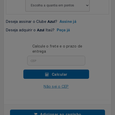
Celulares E Smartphone
SEU VALE TE ESPERANDO
Easylive
Estoque
Cosméticos
TOP STORE 8.8
Electrolux
Extra
Deseja assinar o Clube
?
Azul
Assine já
Cozinha
Deseja adquirir o
Itaú?
Extra
Individual
Azul
Peça já
Doações
Fortaleza
Insider
Calcule o frete e o prazo de
entrega
Eletrodomésticos
Gama Italy
John John
Eletroportáteis
Giftty
Le Lis
Calcular
Esportes
Havanna
Magalu
Não sei o CEP
Experiências
Hospital De Amor
Méliuz
Ferramentas
Jbl
Natura
Adicionar ao carrinho