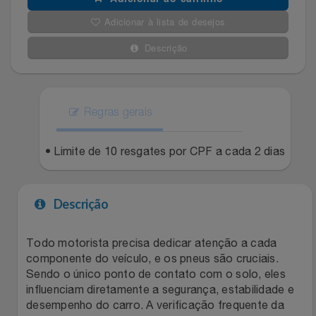
Adicionar à lista de desejos
Filmes
Lity
Netshoes
Descrição
Informática
Loccitane Au Bresil
Pet Love Saúde
Jardim
Loccitane En Provence
Ponto Frio
Regras gerais
Jogos E Consoles
Magalu
Pontos Por Opiniões
• Limite de 10 resgates por CPF a cada 2 dias
Livros
Meu Resgate Favorito
Portal Das Malas
Descrição
Malas E Mochilas
Mondial
Renner
Todo motorista precisa dedicar atenção a cada
Mercado
Mormaii
Sams Club
componente do veículo, e os pneus são cruciais.
Sendo o único ponto de contato com o solo, eles
Móveis
Multi
Topstore
influenciam diretamente a segurança, estabilidade e
desempenho do carro. A verificação frequente da