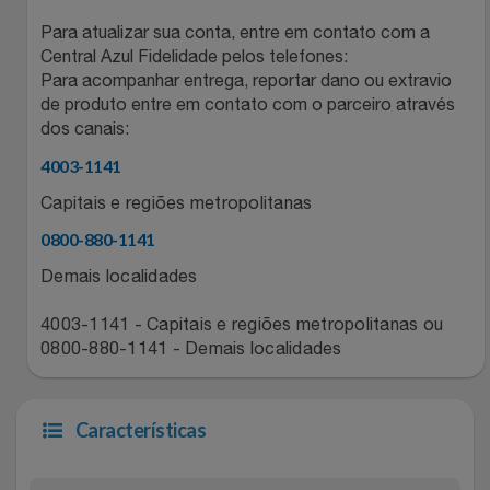
Relógios
Stanley Pmi
Para atualizar sua conta, entre em contato com a
Central Azul Fidelidade pelos telefones:
Para acompanhar entrega, reportar dano ou extravio
Saúde E Bem-Estar
The Bar
de produto entre em contato com o parceiro através
dos canais:
TV
Top Store
4003-1141
Utilidades Industriais
Tramontina
Capitais e regiões metropolitanas
0800-880-1141
Vestuário
Três Corações
Demais localidades
Weconnect
4003-1141 - Capitais e regiões metropolitanas ou
0800-880-1141 - Demais localidades
Características