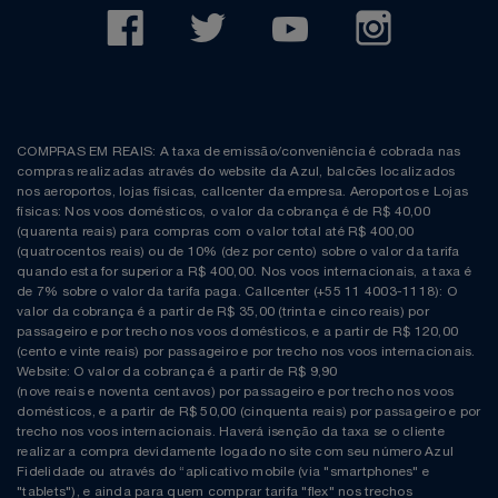
COMPRAS EM REAIS: A taxa de emissão/conveniência é cobrada nas
compras realizadas através do website da Azul, balcões localizados
nos aeroportos, lojas físicas, callcenter da empresa. Aeroportos e Lojas
físicas: Nos voos domésticos, o valor da cobrança é de R$ 40,00
(quarenta reais) para compras com o valor total até R$ 400,00
(quatrocentos reais) ou de 10% (dez por cento) sobre o valor da tarifa
quando esta for superior a R$ 400,00. Nos voos internacionais, a taxa é
de 7% sobre o valor da tarifa paga. Callcenter (+55 11 4003-1118): O
valor da cobrança é a partir de R$ 35,00 (trinta e cinco reais) por
passageiro e por trecho nos voos domésticos, e a partir de R$ 120,00
(cento e vinte reais) por passageiro e por trecho nos voos internacionais.
Website: O valor da cobrança é a partir de R$ 9,90
(nove reais e noventa centavos) por passageiro e por trecho nos voos
domésticos, e a partir de R$ 50,00 (cinquenta reais) por passageiro e por
trecho nos voos internacionais. Haverá isenção da taxa se o cliente
realizar a compra devidamente logado no site com seu número Azul
Fidelidade ou através do “aplicativo mobile (via "smartphones" e
"tablets"), e ainda para quem comprar tarifa "flex" nos trechos