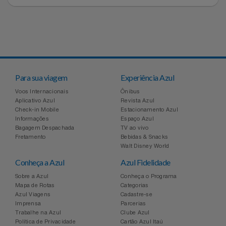
Para sua viagem
Experiência Azul
Voos Internacionais
Ônibus
Aplicativo Azul
Revista Azul
Check-in Mobile
Estacionamento Azul
Informações
Espaço Azul
Bagagem Despachada
TV ao vivo
Fretamento
Bebidas & Snacks
Walt Disney World
Conheça a Azul
Azul Fidelidade
Sobre a Azul
Conheça o Programa
Mapa de Rotas
Categorias
Azul Viagens
Cadastre-se
Imprensa
Parcerias
Trabalhe na Azul
Clube Azul
Política de Privacidade
Cartão Azul Itaú