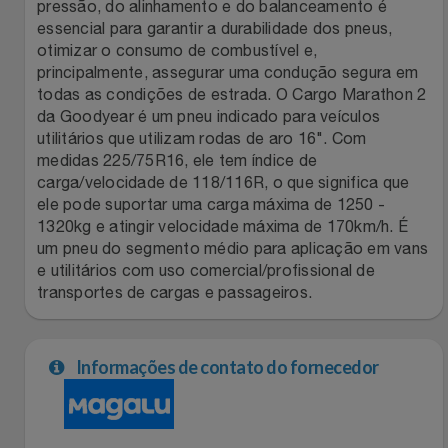
Natal
Natura
pressão, do alinhamento e do balanceamento é
essencial para garantir a durabilidade dos pneus,
otimizar o consumo de combustível e,
Notebooks E Tablet
Netshoes
principalmente, assegurar uma condução segura em
todas as condições de estrada. O Cargo Marathon 2
Óculos
Oster
da Goodyear é um pneu indicado para veículos
utilitários que utilizam rodas de aro 16". Com
Papelaria
medidas 225/75R16, ele tem índice de
Perfumes & Cosméticos
carga/velocidade de 118/116R, o que significa que
ele pode suportar uma carga máxima de 1250 -
Páscoa
Ponto Frio
1320kg e atingir velocidade máxima de 170km/h. É
um pneu do segmento médio para aplicação em vans
Perfumaria
Portal Das Malas
e utilitários com uso comercial/profissional de
transportes de cargas e passageiros.
Perfume
Porto Brasil
Informações de contato do fornecedor
Perfumes
Renner
Pet
Safe – Escola De Aviação