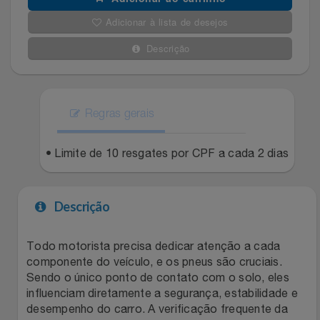
Adicionar à lista de desejos
Filmes
Lity
Netshoes
Descrição
Informática
Loccitane Au Bresil
Pet Love Saúde
Jardim
Loccitane En Provence
Ponto Frio
Regras gerais
Jogos E Consoles
Magalu
Pontos Por Opiniões
• Limite de 10 resgates por CPF a cada 2 dias
Livros
Meu Resgate Favorito
Portal Das Malas
Descrição
Malas E Mochilas
Mondial
Renner
Todo motorista precisa dedicar atenção a cada
Mercado
Mormaii
Sams Club
componente do veículo, e os pneus são cruciais.
Sendo o único ponto de contato com o solo, eles
Móveis
Multi
Topstore
influenciam diretamente a segurança, estabilidade e
desempenho do carro. A verificação frequente da