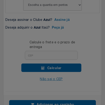
Celulares E Smartphone
Easylive
Estoque
Cosméticos
Electrolux
Extra
Deseja assinar o Clube
?
Azul
Assine já
Cozinha
Deseja adquirir o
Itaú?
Extra
Individual
Azul
Peça já
Doações
Fortaleza
Insider
Calcule o frete e o prazo de
entrega
Eletrodomésticos
Gama Italy
John John
Eletroportáteis
Giftty
Le Lis
Calcular
Esportes
Havanna
Magalu
Não sei o CEP
Experiências
Hospital De Amor
Méliuz
Ferramentas
Jbl
Natura
Adicionar ao carrinho