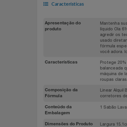
metropolitanas
Filmes
Características
Informática
Jardim
Mantenha 
Apresentação do
líquido O
produto
Jogos E Consoles
agredir os
usado dire
Livros
fórmula e
você ador
Malas E Mochilas
Protege 2
Características
balancead
Mercado
máquina de
roupas cla
Móveis
Linear Alq
Composição da
corretores
Fórmula
Natal