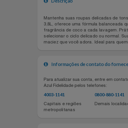
Celulares E Smartphone
Descrição
Cosméticos
Mantenha suas roupas delicadas de t
Cozinha
3,8L, oferece uma fórmula balancead
fragrância de coco a cada lavagem. P
Doações
selecionar o ciclo delicado ou normal
maciez que você adora. Ideal para q
Eletrodomésticos
Eletroportáteis
Informações de contato do for
Esportes
Para atualizar sua conta, entre em co
Azul Fidelidade pelos telefones:
Experiências
4003-1141
0800-880-11
Ferramentas
Capitais e regiões
Demais local