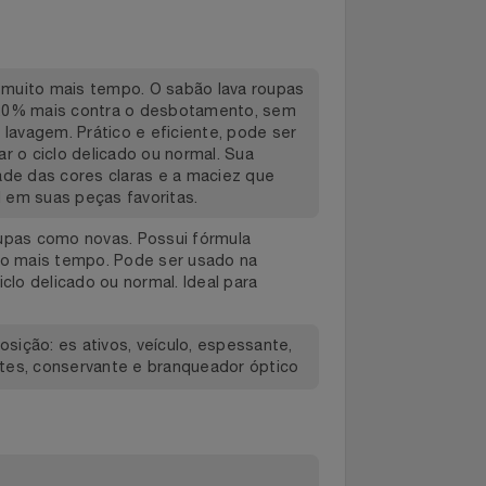
as por muito mais tempo. O sabão lava roupas
protege 20% mais contra o desbotamento, sem
a cada lavagem. Prático e eficiente, pode ser
ecionar o ciclo delicado ou normal. Sua
ivacidade das cores claras e a maciez que
adável em suas peças favoritas.
as roupas como novas. Possui fórmula
r muito mais tempo. Pode ser usado na
 no ciclo delicado ou normal. Ideal para
. Composição: es ativos, veículo, espessante,
questrantes, conservante e branqueador óptico