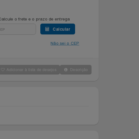
Calcule o frete e o prazo de entrega
Calcular
Não sei o CEP
Adicionar à lista de desejos
Descrição