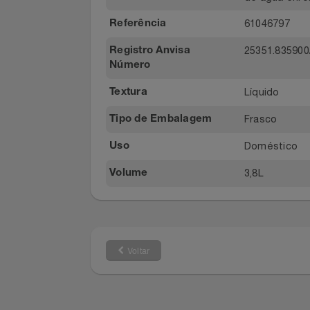
Para lavag
Recomendações de
Relógios
operação 
Uso
tampa de 
Saúde E Bem-Estar
massagean
etiqueta d
de água e
TV
61046797
Referência
Utilidades Industriais
25351.835
Registro Anvisa
Número
Vestuário
Líquido
Textura
Frasco
Tipo de Embalagem
Doméstic
Uso
3,8L
Volume