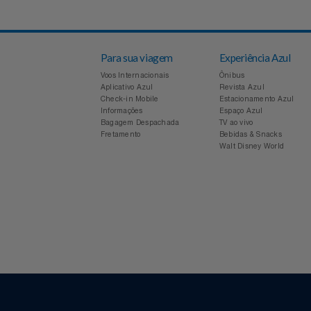
Voltar
Para sua viagem
Experiência Azul
Voos Internacionais
Ônibus
Aplicativo Azul
Revista Azul
Check-in Mobile
Estacionamento Azul
Informações
Espaço Azul
Bagagem Despachada
TV ao vivo
Fretamento
Bebidas & Snacks
Walt Disney World