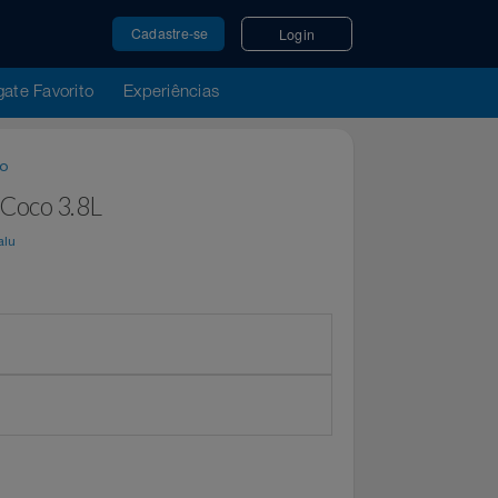
Cadastre-se
Login
u Resgate Favorito
Experiências
 Líquido
s Ola Coco 3.8L
por
Magalu