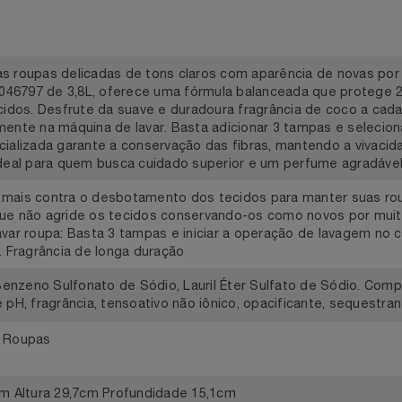
suas roupas delicadas de tons claros com aparência de nov
la 61046797 de 3,8L, oferece uma fórmula balanceada que 
 tecidos. Desfrute da suave e duradoura fragrância de coco 
tamente na máquina de lavar. Basta adicionar 3 tampas e sel
specializada garante a conservação das fibras, mantendo a v
a. Ideal para quem busca cuidado superior e um perfume agr
0% mais contra o desbotamento dos tecidos para manter su
a que não agride os tecidos conservando-os como novos po
 lavar roupa: Basta 3 tampas e iniciar a operação de lavagem
ras. Fragrância de longa duração
uil Benzeno Sulfonato de Sódio, Lauril Éter Sulfato de Sódio
 de pH, fragrância, tensoativo não iônico, opacificante, se