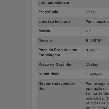
1 Sabão L
Conteúdo da
Embalagem
Notebooks E Tablet
Largura 1
Dimensões do Produto
Óculos
com Embalagem
Coco
Fragrância
Papelaria
Para roupa
Limpeza Indicada
Páscoa
Ola
Marca
Perfumaria
61046797
Modelo
3,991kg
Perfume
Peso do Produto com
Embalagem
Perfumes
30 dias
Prazo de Garantia
1 unidade
Pet
Quantidade