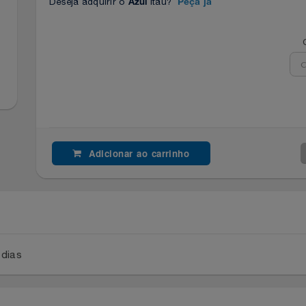
Deseja adquirir o
Itaú?
Azul
Peça já
Adicionar ao carrinho
a 2 dias