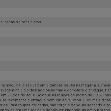
ava Roupas
5,1cm Altura 29,7cm Profundidade 15,1cm
s delicadas de tons claros