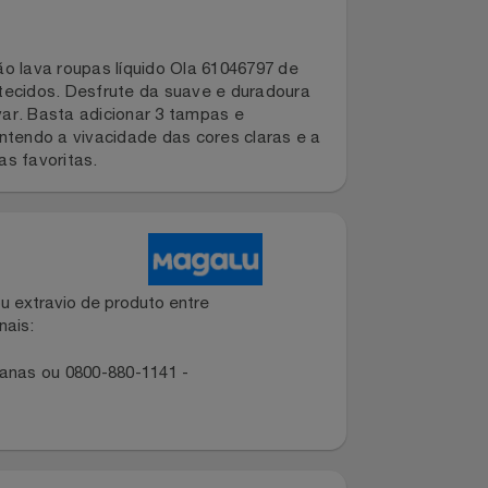
 sabão lava roupas líquido Ola 61046797 de
r os tecidos. Desfrute da suave e duradoura
 de lavar. Basta adicionar 3 tampas e
ras, mantendo a vivacidade das cores claras e a
s peças favoritas.
dano ou extravio de produto entre
dos canais:
ropolitanas ou 0800-880-1141 -