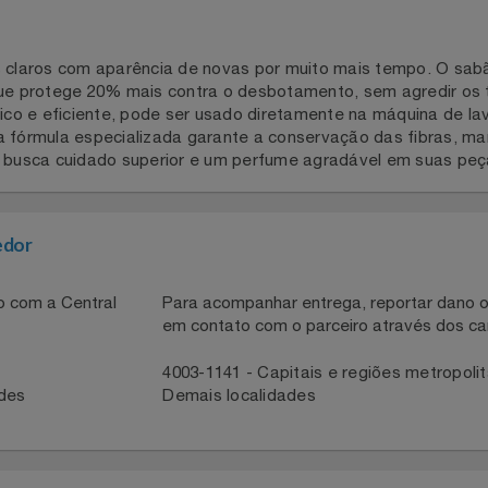
ons claros com aparência de novas por muito mais tempo. O
a que protege 20% mais contra o desbotamento, sem agredi
rático e eficiente, pode ser usado diretamente na máquina
. Sua fórmula especializada garante a conservação das fib
uem busca cuidado superior e um perfume agradável em sua
necedor
ntato com a Central
Para acompanhar entrega, reportar 
em contato com o parceiro através 
41
4003-1141 - Capitais e regiões met
idades
Demais localidades