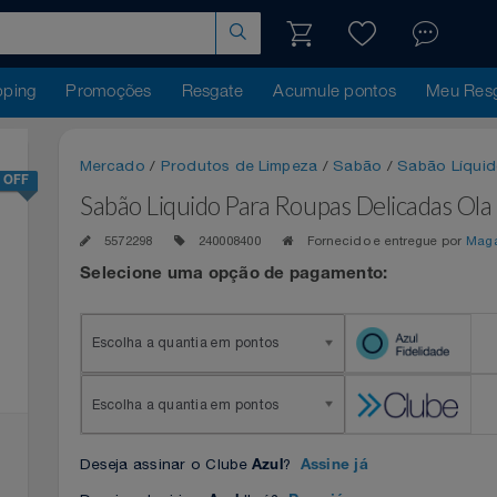
hopping
Promoções
Resgate
Acumule pontos
Me
Mercado
/
Produtos de Limpeza
/
Sabão
/
Sabão
-3% OFF
Sabão Liquido Para Roupas Delicada
5572298
240008400
Fornecido e entregue 
Selecione uma opção de pagamento:
Escolha a quantia em pontos
Escolha a quantia em pontos
Deseja assinar o Clube
?
Azul
Assine já