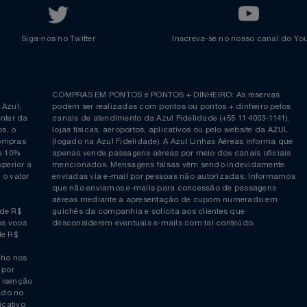
Regulamentos
Voltar ao topo
Siga-nos no Twitter
Inscreva-se no nosso cana
ia é
COMPRAS EM PONTOS e PONTOS + DINHEIRO: As reserva
 da Azul,
podem ser realizadas com pontos ou pontos + dinheiro p
allcenter da
canais de atendimento da Azul Fidelidade (+55 11 4003-11
ticos, o
lojas físicas, aeroportos, aplicativos ou pelo website da 
ara compras
(logado na Azul Fidelidade). A Azul Linhas Aéreas inform
 ou de 10%
apenas vende passagens aéreas por meio dos canais ofic
or superior a
mencionados. Mensagens falsas vêm sendo indevidamen
obre o valor
enviadas via e-mail por pessoas não autorizadas. Infor