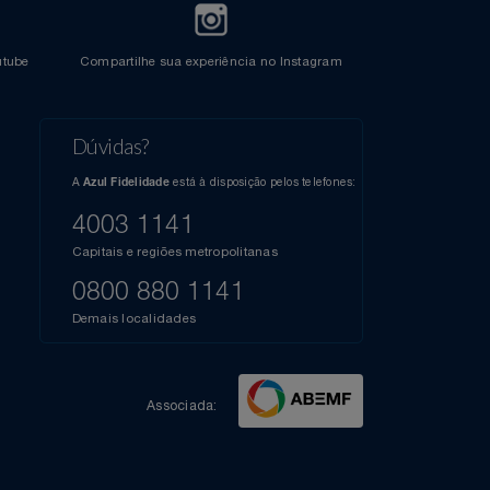
l do Youtube
Compartilhe sua experiência no Instagram
Dúvidas?
s
elos
A
está à disposição pelos telefones:
Azul Fidelidade
41),
AZUL
4003 1141
a que
iais
Capitais e regiões metropolitanas
te
mamos