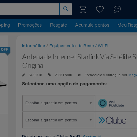
hopping
Promoções
Resgate
Acumule pontos
Me
Informática
/
Equipamento de Rede / Wi-Fi
43% OFF
Antena de Internet Starlink Via Saté
Original
5433718
238817300
Fornecido e entregue 
Selecione uma opção de pagamento:
Escolha a quantia em pontos
Escolha a quantia em pontos