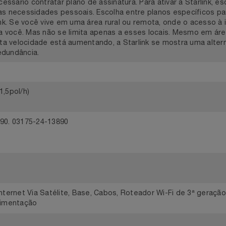
ink, Cabo de alimentação CA, Fonte de alimentação e Apoio p
mais remotos do mundo. A Starlink é um serviço de internet 
resa responsável por revolucionar o acesso ao espaço. Dif
tiliza uma constelação de satélites em órbita baixa para ofer
É necessário contratar plano de assinatura. Para ativar a Sta
 suas necessidades pessoais. Escolha entre planos específic
arlink. Se você vive em uma área rural ou remota, onde o aces
é para você. Mas não se limita apenas a esses locais. Mesm
e alta velocidade está aumentando, a Starlink se mostra um
 redundância.
h (1,5pol/h)
13890. 03175-24-13890