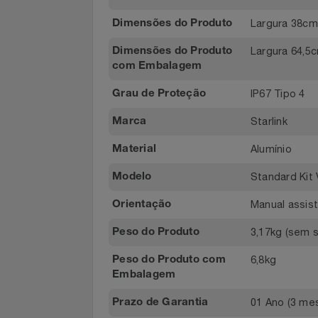
Energia
Relógios
1 Antena d
Conteúdo da
e Fonte d
Saúde E Bem-Estar
Embalagem
Branco
Cor
TV
Largura 3
Dimensões do Produto
Utilidades Industriais
Largura 6
Dimensões do Produto
com Embalagem
Vestuário
IP67 Tipo 
Grau de Proteção
Starlink
Marca
Alumínio
Material
Standard 
Modelo
Manual as
Orientação