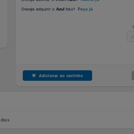
Deseja assinar o Clube
?
Azul
Assine já
Deseja adquirir o
Itaú?
Azul
Peça já
Adicionar ao carrinho
a 2 dias