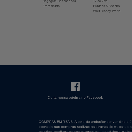
Para sua viagem
Experiência Azul
Voos Internacionais
Ônibus
Aplicativo Azul
Revista Azul
Check-in Mobile
Estacionamento Azul
Informações
Espaço Azul
Bagagem Despachada
TV ao vivo
Fretamento
Bebidas & Snacks
Walt Disney World