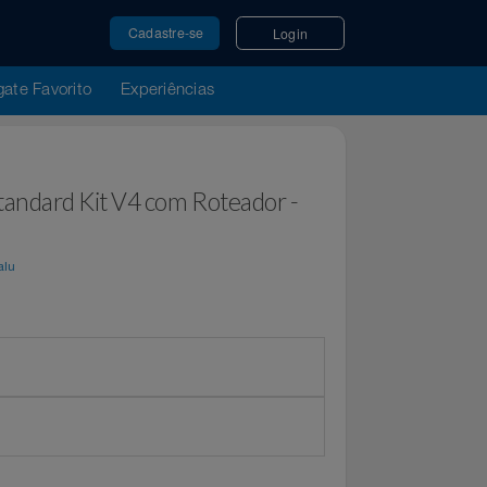
Cadastre-se
Login
u Resgate Favorito
Experiências
lite Standard Kit V4 com Roteador -
por
Magalu