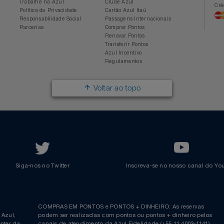
Conheça a Azul
Azul Fidelidade
Sobre a Azul
Conheça o Programa
Mapa de Rotas
Categorias
Azul Viagens
Cadastre-se
Imprensa
Parcerias
Trabalhe na Azul
Clube Azul
Política de Privacidade
Cartão Azul Itaú
Responsabilidade Social
Passagens Internacionais
Parcerias
Comprar Pontos
Renovar Pontos
Transferir Pontos
Azul Incentivo
Regulamentos
Voltar ao topo