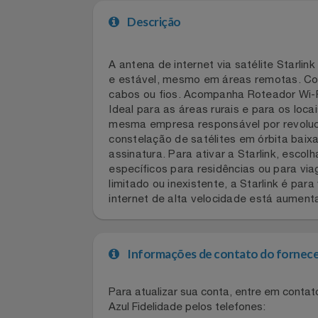
Celulares E Smartphone
Cosméticos
Descrição
Cozinha
A antena de internet via satélite Sta
e estável, mesmo em áreas remotas. C
Doações
cabos ou fios. Acompanha Roteador W
Ideal para as áreas rurais e para os 
Eletrodomésticos
mesma empresa responsável por revolu
constelação de satélites em órbita ba
Eletroportáteis
assinatura. Para ativar a Starlink, 
específicos para residências ou para 
limitado ou inexistente, a Starlink 
Esportes
internet de alta velocidade está aum
Experiências
Informações de contato do for
Ferramentas