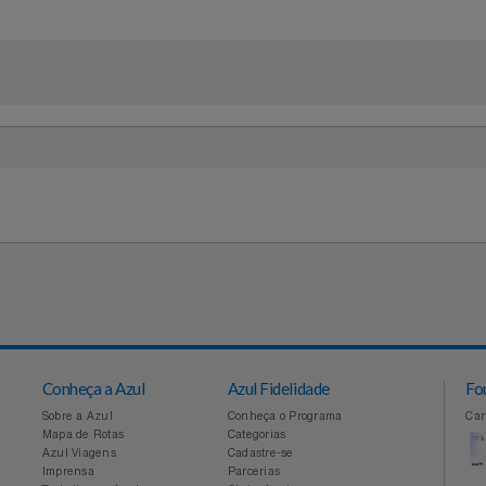
em suporte)
meses de garantia legal e mais 9 meses de garantia especia
R
0°C