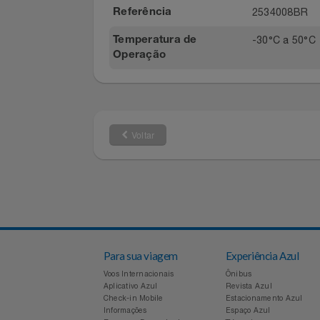
3,17kg (s
Peso do Produto
6,8kg
Peso do Produto com
Embalagem
01 Ano (3 
Prazo de Garantia
2534008B
Referência
-30°C a 5
Temperatura de
Operação
Voltar