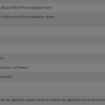
e Internet Via Satélite, Base, Cabos, Roteador Wi-Fi de 3ª 
e Alimentação
8cm Altura 59cm Profundidade 4cm
4,5cm Altura 9cm Profundidade 45cm
4
Kit V4
sistida por software