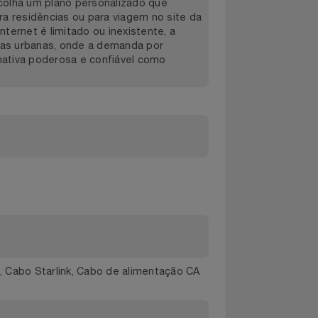
ara a antena. Ideal para as áreas rurais e para
via satélite desenvolvido pela SpaceX, a
erentemente dos provedores tradicionais, a
ecer internet de alta velocidade e baixa
rlink, escolha um plano personalizado que
os para residências ou para viagem no site da
so à internet é limitado ou inexistente, a
o em áreas urbanas, onde a demanda por
a alternativa poderosa e confiável como