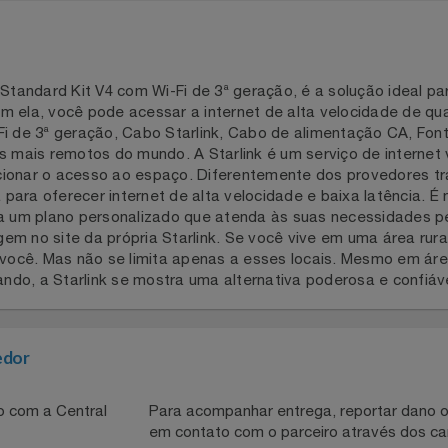
rlink Standard Kit V4 com Wi-Fi de 3ª geração, é a solução
om ela, você pode acessar a internet de alta velocidade 
i-Fi de 3ª geração, Cabo Starlink, Cabo de alimentação CA
locais mais remotos do mundo. A Starlink é um serviço de in
cionar o acesso ao espaço. Diferentemente dos provedores
ixa para oferecer internet de alta velocidade e baixa latên
escolha um plano personalizado que atenda às suas necessid
viagem no site da própria Starlink. Se você vive em uma ár
é para você. Mas não se limita apenas a esses locais. Mesm
entando, a Starlink se mostra uma alternativa poderosa e
necedor