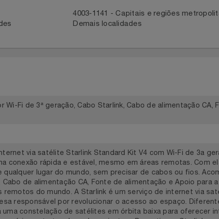
ntato com a Central
Para acompanhar entrega, reportar 
em contato com o parceiro através 
41
4003-1141 - Capitais e regiões met
idades
Demais localidades
dor Wi-Fi de 3ª geração, Cabo Starlink, Cabo de alimentaçã
e internet via satélite Starlink Standard Kit V4 com Wi-Fi d
e uma conexão rápida e estável, mesmo em áreas remotas. C
e de qualquer lugar do mundo, sem precisar de cabos ou fio