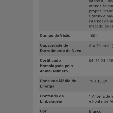
Cabo Starl
os locais 
Notebooks E Tablet
mesma emp
Starlink u
latência. 
Óculos
atenda às
própria St
Papelaria
Starlink 
internet d
método de
Páscoa
100°
Campo de Visão
Perfumaria
Até 40mm/
Capacidade de
Derretimento de Neve
Perfume
04173-24-
Certificado
Perfumes
Homologado pela
Anatel Número
Pet
75 a 100W
Consumo Médio de