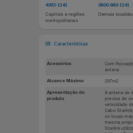
Filmes
Para atualizar sua conta, entre em co
Azul Fidelidade pelos telefones:
Informática
4003-1141
0800-880-11
Capitais e regiões
Demais local
Jardim
metropolitanas
Jogos E Consoles
Características
Livros
Malas E Mochilas
Com Rotea
Acessórios
antena
Mercado
297m2
Alcance Máximo
Móveis
A antena d
Apresentação do
precisa d
produto
velocidad
Natal