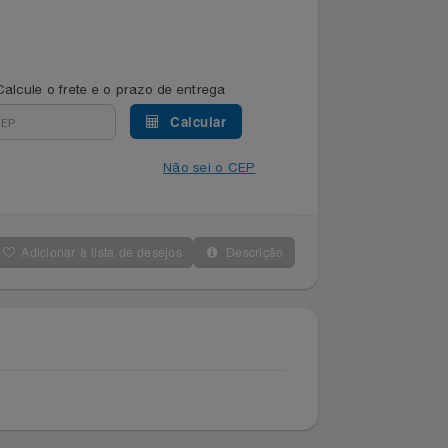
Calcule o frete e o prazo de entrega
Calcular
Não sei o CEP
Adicionar à lista de desejos
Descrição