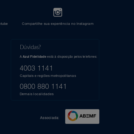
l do Youtube
Compartilhe sua experiência no Instagram
Dúvidas?
s
elos
A
está à disposição pelos telefones:
Azul Fidelidade
41),
AZUL
4003 1141
a que
iais
Capitais e regiões metropolitanas
te