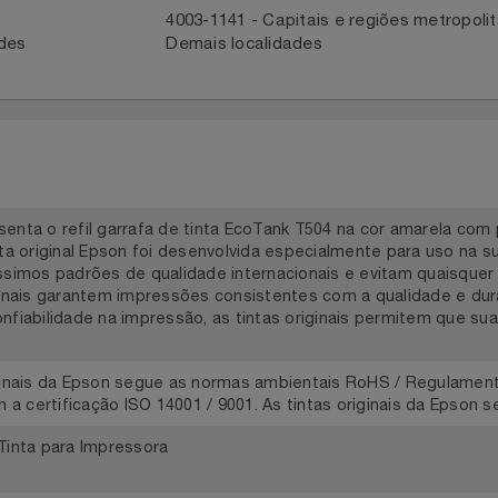
ntato com a Central
Para acompanhar entrega, reportar 
em contato com o parceiro através 
41
4003-1141 - Capitais e regiões met
idades
Demais localidades
resenta o refil garrafa de tinta EcoTank T504 na cor amare
 tinta original Epson foi desenvolvida especialmente para us
altíssimos padrões de qualidade internacionais e evitam q
 originais garantem impressões consistentes com a qualidad
m confiabilidade na impressão, as tintas originais permitem
 originais da Epson segue as normas ambientais RoHS / Reg