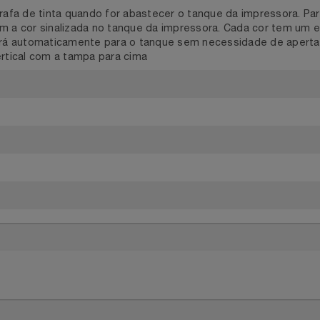
garrafa de tinta quando for abastecer o tanque da impressor
 com a cor sinalizada no tanque da impressora. Cada cor te
escerá automaticamente para o tanque sem necessidade de 
o vertical com a tampa para cima
BR
nas
nta