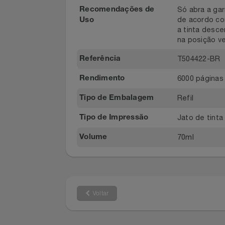
Embalagem
Relógios
30 dias
Prazo de Garantia
Saúde E Bem-Estar
1 unidade
Quantidade
TV
Só abra a 
Recomendações de
de acordo
Uso
Utilidades Industriais
a tinta d
na posiçã
Vestuário
T504422-
Referência
6000 pági
Rendimento
Refil
Tipo de Embalagem
Jato de ti
Tipo de Impressão
70ml
Volume