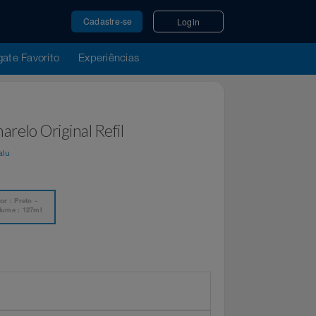
Cadastre-se
Login
u Resgate Favorito
Experiências
inta
4 Amarelo Original Refil
por
Magalu
Cor : Preto -
Volume : 127ml