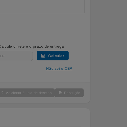
Calcule o frete e o prazo de entrega
Calcular
Não sei o CEP
Adicionar à lista de desejos
Descrição