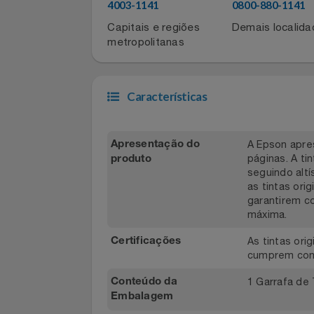
Para atualizar sua conta, entre em co
Filmes
Azul Fidelidade pelos telefones:
4003-1141
0800-880-11
Informática
Capitais e regiões
Demais local
metropolitanas
Jardim
Jogos E Consoles
Características
Livros
A Epson ap
Apresentação do
Malas E Mochilas
páginas. A
produto
seguindo 
Mercado
as tintas
garantire
máxima.
Móveis
As tintas
Certificações
Natal