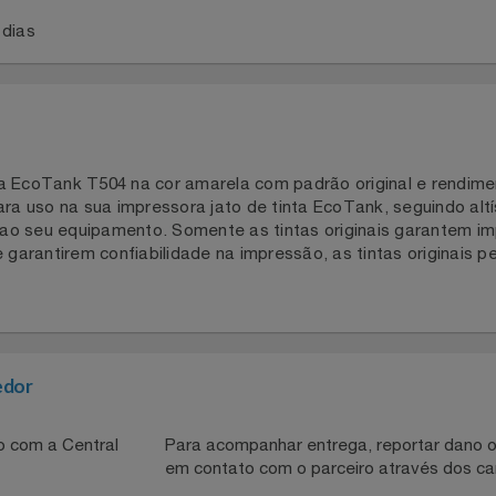
a 2 dias
tinta EcoTank T504 na cor amarela com padrão original e re
 para uso na sua impressora jato de tinta EcoTank, seguin
anos ao seu equipamento. Somente as tintas originais gara
 de garantirem confiabilidade na impressão, as tintas orig
necedor