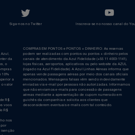
Azul Incentivo
Regulamentos
Voltar ao topo
Siga-nos no Twitter
Inscreva-se no nosso cana
ia é
COMPRAS EM PONTOS e PONTOS + DINHEIRO: As reserva
 da Azul,
podem ser realizadas com pontos ou pontos + dinheiro p
allcenter da
canais de atendimento da Azul Fidelidade (+55 11 4003-11
ticos, o
lojas físicas, aeroportos, aplicativos ou pelo website da 
ara compras
(logado na Azul Fidelidade). A Azul Linhas Aéreas inform
 ou de 10%
apenas vende passagens aéreas por meio dos canais ofic
or superior a
mencionados. Mensagens falsas vêm sendo indevidamen