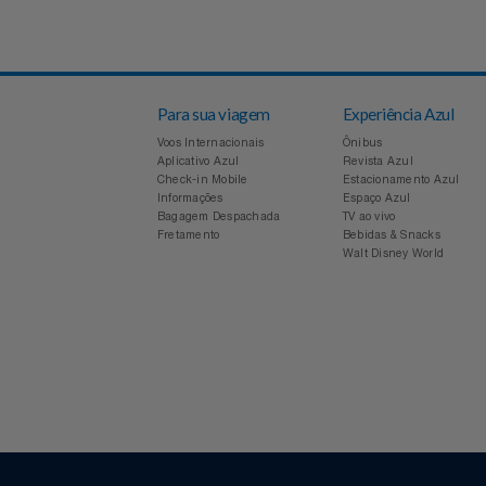
Voltar
Para sua viagem
Experiência Azul
Voos Internacionais
Ônibus
Aplicativo Azul
Revista Azul
Check-in Mobile
Estacionamento Azul
Informações
Espaço Azul
Bagagem Despachada
TV ao vivo
Fretamento
Bebidas & Snacks
Walt Disney World