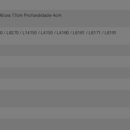
om a certificação ISO 14001 / 9001. As tintas originais da
de Tinta para Impressora
cm Altura 17cm Profundidade 4cm
260 / L6270 / L14150 / L4150 / L4160 / L6161 / L6171 / L6191