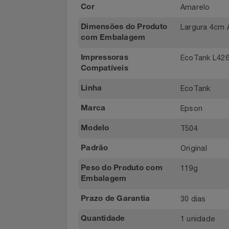
cumprem c
1 Garrafa 
Conteúdo da
Notebooks E Tablet
Embalagem
Óculos
Amarelo
Cor
Largura 4
Dimensões do Produto
Papelaria
com Embalagem
Páscoa
EcoTank L4
Impressoras
Compatíveis
Perfumaria
EcoTank
Linha
Perfume
Epson
Marca
T504
Modelo
Perfumes
Original
Padrão
Pet
119g
Peso do Produto com