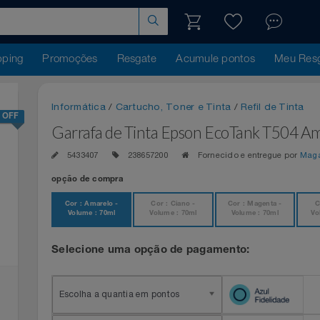
hopping
Promoções
Resgate
Acumule pontos
Me
Informática
/
Cartucho, Toner e Tinta
/
Refil de T
42% OFF
Garrafa de Tinta Epson EcoTank T50
5433407
238657200
Fornecido e entregue 
opção de compra
Cor : Amarelo -
Cor : Ciano -
Cor : Magenta -
Volume : 70ml
Volume : 70ml
Volume : 70ml
Selecione uma opção de pagamento:
Escolha a quantia em pontos