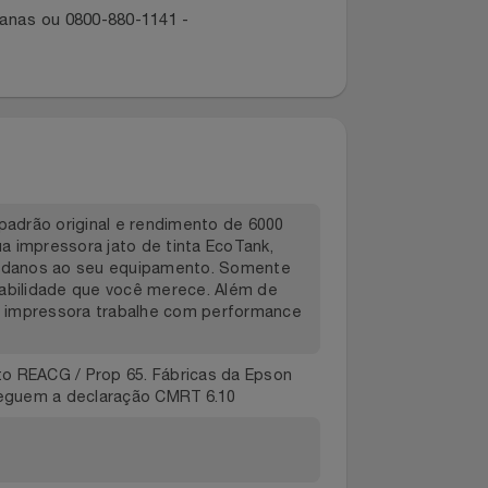
dano ou extravio de produto entre
dos canais:
ropolitanas ou 0800-880-1141 -
la com padrão original e rendimento de 6000
o na sua impressora jato de tinta EcoTank,
uaisquer danos ao seu equipamento. Somente
e e durabilidade que você merece. Além de
 que sua impressora trabalhe com performance
ulamento REACG / Prop 65. Fábricas da Epson