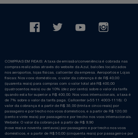
COMPRAS EM REAIS: A taxa de emissão/conveniência é cobrada nas
compras realizadas através do website da Azul, balcões localizados
nos aeroportos, lojas físicas, callcenter da empresa. Aeroportos e Lojas
físicas: Nos voos domésticos, o valor da cobrança é de R$ 40,00
(quarenta reais) para compras com o valor total até R$ 400,00
(quatrocentos reais) ou de 10% (dez por cento) sobre o valor da tarifa
quando esta for superior a R$ 400,00. Nos voos internacionais, a taxa é
de 7% sobre o valor da tarifa paga. Callcenter (+55 11 4003-1118): O
valor da cobrança é a partir de R$ 35,00 (trinta e cinco reais) por
passageiro e por trecho nos voos domésticos, e a partir de R$ 120,00
(cento e vinte reais) por passageiro e por trecho nos voos internacionais.
Website: O valor da cobrança é a partir de R$ 9,90
(nove reais e noventa centavos) por passageiro e por trecho nos voos
domésticos, e a partir de R$ 50,00 (cinquenta reais) por passageiro e por