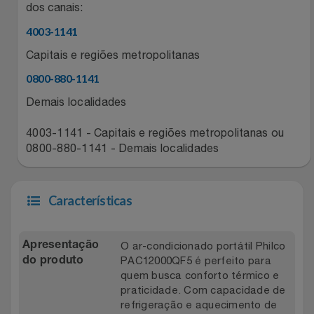
Natal
Natura
dos canais:
4003-1141
Notebooks E Tablet
Netshoes
Capitais e regiões metropolitanas
Óculos
Oster
0800-880-1141
Demais localidades
Papelaria
Perfumes & Cosméticos
4003-1141 - Capitais e regiões metropolitanas ou
Páscoa
0800-880-1141 - Demais localidades
Ponto Frio
Perfumaria
Portal Das Malas
Características
Perfume
Porto Brasil
O ar-condicionado portátil Philco
Apresentação
Perfumes
Renner
PAC12000QF5 é perfeito para
do produto
quem busca conforto térmico e
praticidade. Com capacidade de
Pet
Safe – Escola De Aviação
refrigeração e aquecimento de