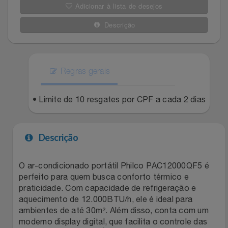
Adicionar à lista de desejos
Celulares E Smartphone
SEU VALE TE ESPERANDO
Easylive
Estoque
Descrição
Cosméticos
TOP STORE 8.8
Electrolux
Extra
Cozinha
Extra
Individual
Regras gerais
Doações
Fortaleza
Insider
• Limite de 10 resgates por CPF a cada 2 dias
Eletrodomésticos
Gama Italy
John John
Descrição
Eletroportáteis
Giftty
Le Lis
O ar-condicionado portátil Philco PAC12000QF5 é
Esportes
Havanna
Magalu
perfeito para quem busca conforto térmico e
praticidade. Com capacidade de refrigeração e
Experiências
Hospital De Amor
Méliuz
aquecimento de 12.000BTU/h, ele é ideal para
ambientes de até 30m². Além disso, conta com um
Ferramentas
Jbl
Natura
moderno display digital, que facilita o controle das