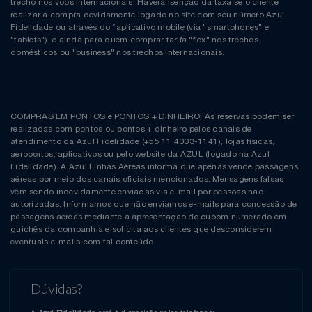
trecho nos voos internacionais. Haverá isenção da taxa se o cliente
realizar a compra devidamente logado no site com seu número Azul
Fidelidade ou através do “aplicativo mobile (via "smartphones" e
"tablets"), e ainda para quem comprar tarifa "flex" nos trechos
domésticos ou "business" nos trechos internacionais.
COMPRAS EM PONTOS e PONTOS + DINHEIRO: As reservas podem ser
realizadas com pontos ou pontos + dinheiro pelos canais de
atendimento da Azul Fidelidade (+55 11 4003-1141), lojas físicas,
aeroportos, aplicativos ou pelo website da AZUL (logado na Azul
Fidelidade). A Azul Linhas Aéreas informa que apenas vende passagens
aéreas por meio dos canais oficiais mencionados. Mensagens falsas
vêm sendo indevidamente enviadas via e-mail por pessoas não
autorizadas. Informamos que não enviamos e-mails para concessão de
passagens aéreas mediante a apresentação de cupom numerado em
guichês da companhia e solicita aos clientes que desconsiderem
eventuais e-mails com tal conteúdo.
Dúvidas?