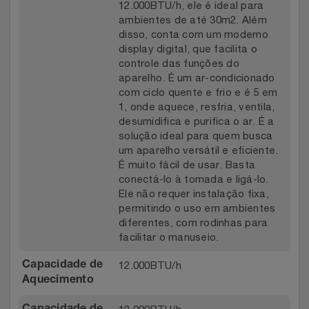
12.000BTU/h, ele é ideal para
Relógios
Stanley Pmi
ambientes de até 30m2. Além
disso, conta com um moderno
display digital, que facilita o
Saúde E Bem-Estar
The Bar
controle das funções do
aparelho. É um ar-condicionado
TV
Top Store
com ciclo quente e frio e é 5 em
1, onde aquece, resfria, ventila,
desumidifica e purifica o ar. É a
Utilidades Industriais
Tramontina
solução ideal para quem busca
um aparelho versátil e eficiente.
Vestuário
Três Corações
É muito fácil de usar. Basta
conectá-lo à tomada e ligá-lo.
Ele não requer instalação fixa,
Weconnect
permitindo o uso em ambientes
diferentes, com rodinhas para
facilitar o manuseio.
12.000BTU/h
Capacidade de
Aquecimento