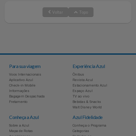
Voltar
Topo
Para sua viagem
Experiência Azul
Voos Internacionais
Ônibus
Aplicativo Azul
Revista Azul
Check-in Mobile
Estacionamento Azul
Informações
Espaço Azul
Bagagem Despachada
TV ao vivo
Fretamento
Bebidas & Snacks
Walt Disney World
Conheça a Azul
Azul Fidelidade
Sobre a Azul
Conheça o Programa
Mapa de Rotas
Categorias