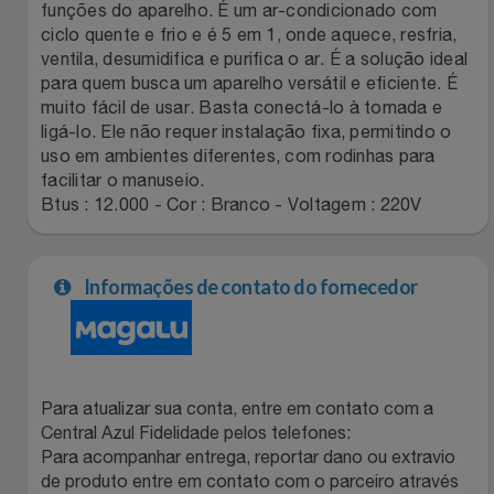
funções do aparelho. É um ar-condicionado com
ciclo quente e frio e é 5 em 1, onde aquece, resfria,
Filmes
Lity
Netshoes
ventila, desumidifica e purifica o ar. É a solução ideal
para quem busca um aparelho versátil e eficiente. É
Informática
Loccitane Au Bresil
Pet Love Saúde
muito fácil de usar. Basta conectá-lo à tomada e
ligá-lo. Ele não requer instalação fixa, permitindo o
Jardim
uso em ambientes diferentes, com rodinhas para
Loccitane En Provence
Ponto Frio
facilitar o manuseio.
Btus : 12.000 - Cor : Branco - Voltagem : 220V
Jogos E Consoles
Magalu
Pontos Por Opiniões
Livros
Meu Resgate Favorito
Portal Das Malas
Informações de contato do fornecedor
Malas E Mochilas
Mondial
Renner
Mercado
Mormaii
Sams Club
Para atualizar sua conta, entre em contato com a
Central Azul Fidelidade pelos telefones:
Móveis
Multi
Topstore
Para acompanhar entrega, reportar dano ou extravio
de produto entre em contato com o parceiro através