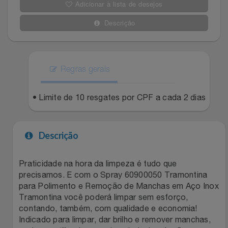
Adicionar à lista de desejos
Filmes
Lity
Netshoes
Descrição
Informática
Loccitane Au Bresil
Pet Love Saúde
Jardim
Regras gerais
Loccitane En Provence
Ponto Frio
Jogos E Consoles
• Limite de 10 resgates por CPF a cada 2 dias
Magalu
Pontos Por Opiniões
Livros
Meu Resgate Favorito
Portal Das Malas
Descrição
Malas E Mochilas
Mondial
Renner
Praticidade na hora da limpeza é tudo que
precisamos. E com o Spray 60900050 Tramontina
Mercado
Mormaii
Sams Club
para Polimento e Remoção de Manchas em Aço Inox
Tramontina você poderá limpar sem esforço,
Móveis
Multi
Topstore
contando, também, com qualidade e economia!
Indicado para limpar, dar brilho e remover manchas,