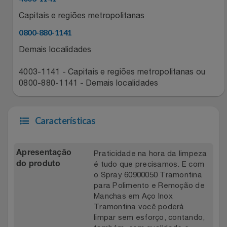
Relógios
Stanley Pmi
Capitais e regiões metropolitanas
0800-880-1141
Saúde E Bem-Estar
The Bar
Demais localidades
TV
Top Store
4003-1141 - Capitais e regiões metropolitanas ou
0800-880-1141 - Demais localidades
Utilidades Industriais
Tramontina
Vestuário
Três Corações
Características
Weconnect
Praticidade na hora da limpeza
Apresentação
é tudo que precisamos. E com
do produto
o Spray 60900050 Tramontina
para Polimento e Remoção de
Manchas em Aço Inox
Tramontina você poderá
limpar sem esforço, contando,