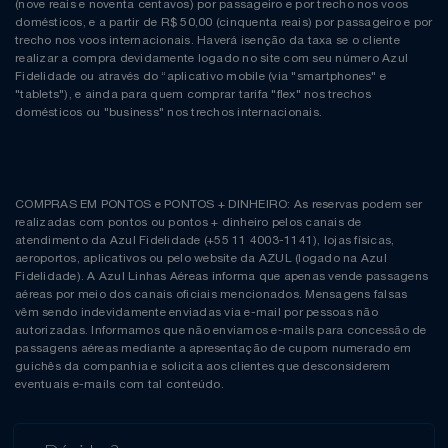
(nove reais e noventa centavos) por passageiro e por trecho nos voos
domésticos, e a partir de R$ 50,00 (cinquenta reais) por passageiro e por
trecho nos voos internacionais. Haverá isenção da taxa se o cliente
realizar a compra devidamente logado no site com seu número Azul
Fidelidade ou através do “aplicativo mobile (via "smartphones" e
"tablets"), e ainda para quem comprar tarifa "flex" nos trechos
domésticos ou "business" nos trechos internacionais.
COMPRAS EM PONTOS e PONTOS + DINHEIRO: As reservas podem ser
realizadas com pontos ou pontos + dinheiro pelos canais de
atendimento da Azul Fidelidade (+55 11 4003-1141), lojas físicas,
aeroportos, aplicativos ou pelo website da AZUL (logado na Azul
Fidelidade). A Azul Linhas Aéreas informa que apenas vende passagens
aéreas por meio dos canais oficiais mencionados. Mensagens falsas
vêm sendo indevidamente enviadas via e-mail por pessoas não
autorizadas. Informamos que não enviamos e-mails para concessão de
passagens aéreas mediante a apresentação de cupom numerado em
guichês da companhia e solicita aos clientes que desconsiderem
eventuais e-mails com tal conteúdo.