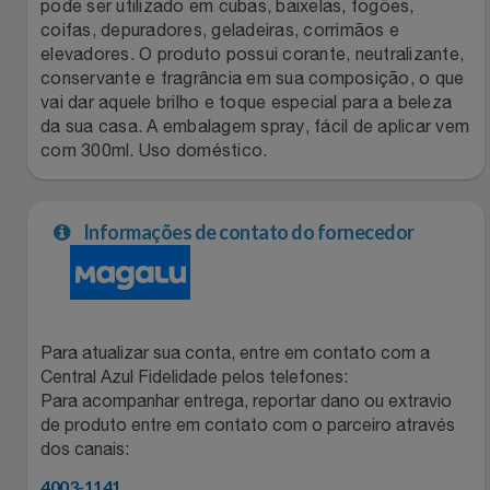
Natal
Natura
pode ser utilizado em cubas, baixelas, fogões,
coifas, depuradores, geladeiras, corrimãos e
elevadores. O produto possui corante, neutralizante,
Notebooks E Tablet
Netshoes
conservante e fragrância em sua composição, o que
vai dar aquele brilho e toque especial para a beleza
Óculos
Oster
da sua casa. A embalagem spray, fácil de aplicar vem
com 300ml. Uso doméstico.
Papelaria
Perfumes & Cosméticos
Páscoa
Informações de contato do fornecedor
Ponto Frio
Perfumaria
Portal Das Malas
Perfume
Porto Brasil
Para atualizar sua conta, entre em contato com a
Central Azul Fidelidade pelos telefones:
Perfumes
Para acompanhar entrega, reportar dano ou extravio
Renner
de produto entre em contato com o parceiro através
dos canais:
Pet
Safe – Escola De Aviação
4003-1141