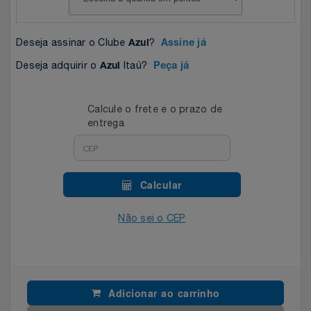
Celulares E Smartphone
SEU VALE TE ESPERANDO
Easylive
Estoque
Deseja assinar o Clube
?
Azul
Assine já
Cosméticos
TOP STORE 8.8
Electrolux
Extra
Deseja adquirir o
Itaú?
Azul
Peça já
Cozinha
Extra
Individual
Calcule o frete e o prazo de
Doações
Fortaleza
Insider
entrega
Eletrodomésticos
Gama Italy
John John
Calcular
Eletroportáteis
Giftty
Le Lis
Não sei o CEP
Esportes
Havanna
Magalu
Experiências
Hospital De Amor
Méliuz
Adicionar ao carrinho
Ferramentas
Jbl
Natura