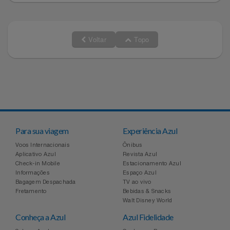
Voltar
Topo
Para sua viagem
Experiência Azul
Voos Internacionais
Ônibus
Aplicativo Azul
Revista Azul
Check-in Mobile
Estacionamento Azul
Informações
Espaço Azul
Bagagem Despachada
TV ao vivo
Fretamento
Bebidas & Snacks
Walt Disney World
Conheça a Azul
Azul Fidelidade