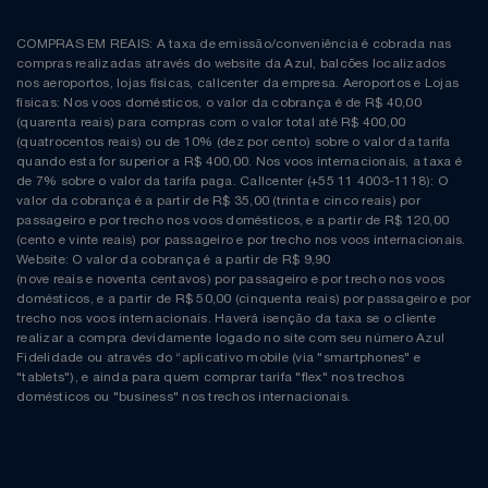
COMPRAS EM REAIS: A taxa de emissão/conveniência é cobrada nas
compras realizadas através do website da Azul, balcões localizados
nos aeroportos, lojas físicas, callcenter da empresa. Aeroportos e Lojas
físicas: Nos voos domésticos, o valor da cobrança é de R$ 40,00
(quarenta reais) para compras com o valor total até R$ 400,00
(quatrocentos reais) ou de 10% (dez por cento) sobre o valor da tarifa
quando esta for superior a R$ 400,00. Nos voos internacionais, a taxa é
de 7% sobre o valor da tarifa paga. Callcenter (+55 11 4003-1118): O
valor da cobrança é a partir de R$ 35,00 (trinta e cinco reais) por
passageiro e por trecho nos voos domésticos, e a partir de R$ 120,00
(cento e vinte reais) por passageiro e por trecho nos voos internacionais.
Website: O valor da cobrança é a partir de R$ 9,90
(nove reais e noventa centavos) por passageiro e por trecho nos voos
domésticos, e a partir de R$ 50,00 (cinquenta reais) por passageiro e por
trecho nos voos internacionais. Haverá isenção da taxa se o cliente
realizar a compra devidamente logado no site com seu número Azul
Fidelidade ou através do “aplicativo mobile (via "smartphones" e
"tablets"), e ainda para quem comprar tarifa "flex" nos trechos
domésticos ou "business" nos trechos internacionais.