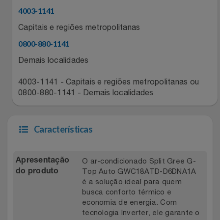
Natal
Natura
4003-1141
Notebooks E Tablet
Capitais e regiões metropolitanas
Netshoes
0800-880-1141
Óculos
Oster
Demais localidades
Papelaria
Perfumes & Cosméticos
4003-1141 - Capitais e regiões metropolitanas ou
0800-880-1141 - Demais localidades
Páscoa
Ponto Frio
Características
Perfumaria
Portal Das Malas
Perfume
Porto Brasil
O ar-condicionado Split Gree G-
Apresentação
Top Auto GWC18ATD-D6DNA1A
do produto
Perfumes
Renner
é a solução ideal para quem
busca conforto térmico e
economia de energia. Com
Pet
Safe – Escola De Aviação
tecnologia Inverter, ele garante o