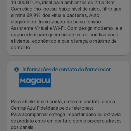
18.000BTU/h, ideal para ambientes de 23 a 34m².
Com clico frio, possui baixo nível de ruído, filtro que
Filmes
Lity
Netshoes
elimina 99,9% dos vírus e bactérias, Auto
diagnóstico, Inicialização de baixa tensão,
Informática
Loccitane Au Bresil
Pet Love Saúde
Assistente Virtual e Wi-Fi. Com design moderno, é a
opção ideal para quem busca um ar-condicionado
Jardim
eficiente, econômico e que ofereça o máximo de
Loccitane En Provence
Ponto Frio
conforto.
Jogos E Consoles
Magalu
Pontos Por Opiniões
Informações de contato do fornecedor
Livros
Meu Resgate Favorito
Portal Das Malas
Malas E Mochilas
Mondial
Renner
Mercado
Para atualizar sua conta, entre em contato com a
Mormaii
Sams Club
Central Azul Fidelidade pelos telefones:
Para acompanhar entrega, reportar dano ou extravio
Móveis
Multi
Topstore
de produto entre em contato com o parceiro através
dos canais: