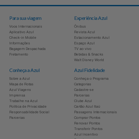
Para sua viagem
Experiência Azul
Voos Internacionais
Ônibus
Aplicativo Azul
Revista Azul
Check-in Mobile
Estacionamento Azul
Informações
Espaço Azul
Bagagem Despachada
TV ao vivo
Fretamento
Bebidas & Snacks
Walt Disney World
Conheça a Azul
Azul Fidelidade
Sobre a Azul
Conheça o Programa
Mapa de Rotas
Categorias
Azul Viagens
Cadastre-se
Imprensa
Parcerias
Trabalhe na Azul
Clube Azul
Política de Privacidade
Cartão Azul Itaú
Responsabilidade Social
Passagens Internacionais
Parcerias
Comprar Pontos
Renovar Pontos
Transferir Pontos
Azul Incentivo