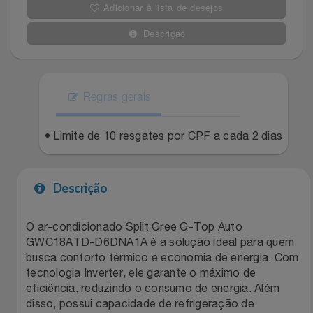
Adicionar à lista de desejos
Celulares E Smartphone
Easylive
Estoque
Descrição
Cosméticos
Electrolux
Extra
Cozinha
Extra
Individual
Regras gerais
Doações
Fortaleza
Insider
• Limite de 10 resgates por CPF a cada 2 dias
Eletrodomésticos
Gama Italy
John John
Descrição
Eletroportáteis
Giftty
Le Lis
O ar-condicionado Split Gree G-Top Auto
Esportes
Havanna
Magalu
GWC18ATD-D6DNA1A é a solução ideal para quem
busca conforto térmico e economia de energia. Com
Experiências
Hospital De Amor
Méliuz
tecnologia Inverter, ele garante o máximo de
eficiência, reduzindo o consumo de energia. Além
Ferramentas
Jbl
Natura
disso, possui capacidade de refrigeração de