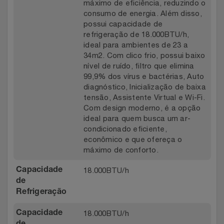
máximo de eficiência, reduzindo o
Relógios
Stanley Pmi
consumo de energia. Além disso,
possui capacidade de
refrigeração de 18.000BTU/h,
Saúde E Bem-Estar
The Bar
ideal para ambientes de 23 a
34m2. Com clico frio, possui baixo
TV
Top Store
nível de ruído, filtro que elimina
99,9% dos vírus e bactérias, Auto
diagnóstico, Inicialização de baixa
Utilidades Industriais
Tramontina
tensão, Assistente Virtual e Wi-Fi.
Com design moderno, é a opção
Vestuário
Três Corações
ideal para quem busca um ar-
condicionado eficiente,
econômico e que ofereça o
Weconnect
máximo de conforto.
18.000BTU/h
Capacidade
de
Refrigeração
18.000BTU/h
Capacidade