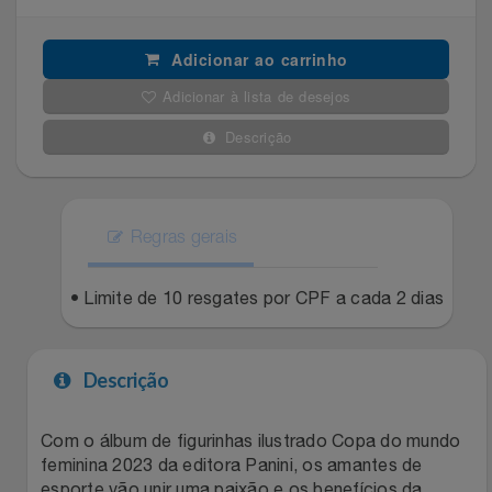
Filmes
Lity
Netshoes
Adicionar ao carrinho
Informática
Adicionar à lista de desejos
Loccitane Au Bresil
Pet Love Saúde
Descrição
Jardim
Loccitane En Provence
Ponto Frio
Jogos E Consoles
Magalu
Pontos Por Opiniões
Regras gerais
Livros
Meu Resgate Favorito
Portal Das Malas
• Limite de 10 resgates por CPF a cada 2 dias
Malas E Mochilas
Mondial
Renner
Descrição
Mercado
Mormaii
Sams Club
Móveis
Multi
Topstore
Com o álbum de figurinhas ilustrado Copa do mundo
feminina 2023 da editora Panini, os amantes de
esporte vão unir uma paixão e os benefícios da