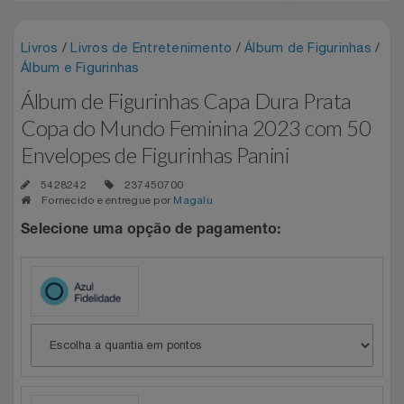
Experiências
Automotivo
PAIS 60% OFF CASAS BAHIA
CINEMA
Blackedecker
Airport Park
Livros
/
Livros de Entretenimento
/
Álbum de Figurinhas
/
Favoritos
Álbum e Figurinhas
Aviação
SEU PAI MERECE TUDO NOVO
Sala VIP
Bosch
Assist Card
Álbum de Figurinhas Capa Dura Prata
Carrinho De Compras
Copa do Mundo Feminina 2023 com 50
Bebê
Shows
Buettner
Bo.bô
Envelopes de Figurinhas Panini
Meus Pedidos
Brinquedos
Camicado Houseware
Camicado
5428242
237450700
Fornecido e entregue por
Magalu
Fale Conosco
Calçados
Carolina Herrera
Casas Bahia
Selecione uma opção de pagamento:
Abrir Chamados
Câmeras E Drones
Casa Flora
Dudalina
Lista De Chamados
Cartão Presente
Casas Bahia
Easylive Entretenimento
Perguntas Frequentes
Casa
Colcci
Easylive Vouchers