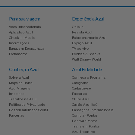
Para sua viagem
Experiência Azul
Voos Internacionais
Ônibus
Aplicativo Azul
Revista Azul
Check-in Mobile
Estacionamento Azul
Informações
Espaço Azul
Bagagem Despachada
TV ao vivo
Fretamento
Bebidas & Snacks
Walt Disney World
Conheça a Azul
Azul Fidelidade
Sobre a Azul
Conheça o Programa
Mapa de Rotas
Categorias
Azul Viagens
Cadastre-se
Imprensa
Parcerias
Trabalhe na Azul
Clube Azul
Política de Privacidade
Cartão Azul Itaú
Responsabilidade Social
Passagens Internacionais
Parcerias
Comprar Pontos
Renovar Pontos
Transferir Pontos
Azul Incentivo