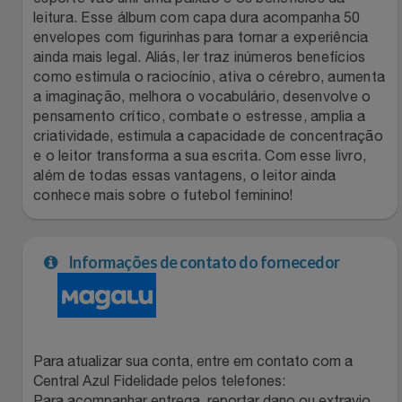
Natal
Natura
leitura. Esse álbum com capa dura acompanha 50
envelopes com figurinhas para tornar a experiência
Notebooks E Tablet
Netshoes
ainda mais legal. Aliás, ler traz inúmeros benefícios
como estimula o raciocínio, ativa o cérebro, aumenta
Óculos
a imaginação, melhora o vocabulário, desenvolve o
Oster
pensamento crítico, combate o estresse, amplia a
criatividade, estimula a capacidade de concentração
Papelaria
Perfumes & Cosméticos
e o leitor transforma a sua escrita. Com esse livro,
além de todas essas vantagens, o leitor ainda
Páscoa
Ponto Frio
conhece mais sobre o futebol feminino!
Perfumaria
Portal Das Malas
Informações de contato do fornecedor
Perfume
Porto Brasil
Perfumes
Renner
Para atualizar sua conta, entre em contato com a
Pet
Safe – Escola De Aviação
Central Azul Fidelidade pelos telefones:
Para acompanhar entrega, reportar dano ou extravio