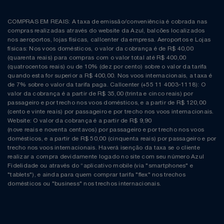
COMPRAS EM REAIS: A taxa de emissão/conveniência é cobrada nas
compras realizadas através do website da Azul, balcões localizados
nos aeroportos, lojas físicas, callcenter da empresa. Aeroportos e Lojas
físicas: Nos voos domésticos, o valor da cobrança é de R$ 40,00
(quarenta reais) para compras com o valor total até R$ 400,00
(quatrocentos reais) ou de 10% (dez por cento) sobre o valor da tarifa
quando esta for superior a R$ 400,00. Nos voos internacionais, a taxa é
de 7% sobre o valor da tarifa paga. Callcenter (+55 11 4003-1118): O
valor da cobrança é a partir de R$ 35,00 (trinta e cinco reais) por
passageiro e por trecho nos voos domésticos, e a partir de R$ 120,00
(cento e vinte reais) por passageiro e por trecho nos voos internacionais.
Website: O valor da cobrança é a partir de R$ 9,90
(nove reais e noventa centavos) por passageiro e por trecho nos voos
domésticos, e a partir de R$ 50,00 (cinquenta reais) por passageiro e por
trecho nos voos internacionais. Haverá isenção da taxa se o cliente
realizar a compra devidamente logado no site com seu número Azul
Fidelidade ou através do “aplicativo mobile (via "smartphones" e
"tablets"), e ainda para quem comprar tarifa "flex" nos trechos
domésticos ou "business" nos trechos internacionais.