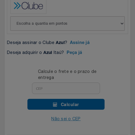
Celulares E Smartphone
Easylive
Estoque
Cosméticos
Electrolux
Extra
Cozinha
Extra
Individual
Deseja assinar o Clube
?
Azul
Assine já
Doações
Fortaleza
Insider
Deseja adquirir o
Itaú?
Azul
Peça já
Eletrodomésticos
Gama Italy
John John
Calcule o frete e o prazo de
entrega
Eletroportáteis
Giftty
Le Lis
Esportes
Havanna
Magalu
Calcular
Experiências
Hospital De Amor
Méliuz
Não sei o CEP
Ferramentas
Jbl
Natura