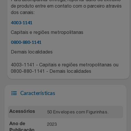
de produto entre em contato com o parceiro através
Relógios
Stanley Pmi
dos canais:
Saúde E Bem-Estar
4003-1141
The Bar
Capitais e regiões metropolitanas
TV
Top Store
0800-880-1141
Demais localidades
Utilidades Industriais
Tramontina
4003-1141 - Capitais e regiões metropolitanas ou
Vestuário
Três Corações
0800-880-1141 - Demais localidades
Weconnect
Características
50 Envelopes com Figurinhas.
Acessórios
2023
Ano de
Publicação