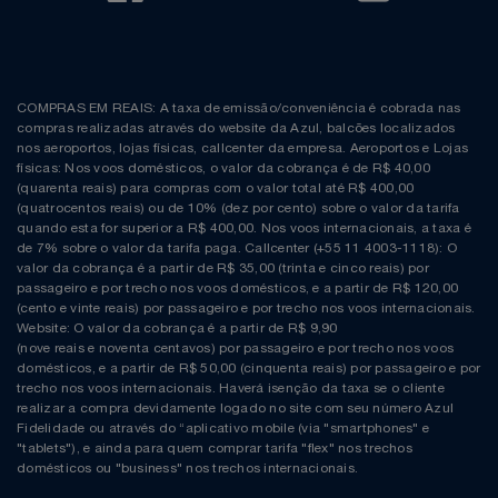
COMPRAS EM REAIS: A taxa de emissão/conveniência é cobrada nas
compras realizadas através do website da Azul, balcões localizados
nos aeroportos, lojas físicas, callcenter da empresa. Aeroportos e Lojas
físicas: Nos voos domésticos, o valor da cobrança é de R$ 40,00
(quarenta reais) para compras com o valor total até R$ 400,00
(quatrocentos reais) ou de 10% (dez por cento) sobre o valor da tarifa
quando esta for superior a R$ 400,00. Nos voos internacionais, a taxa é
de 7% sobre o valor da tarifa paga. Callcenter (+55 11 4003-1118): O
valor da cobrança é a partir de R$ 35,00 (trinta e cinco reais) por
passageiro e por trecho nos voos domésticos, e a partir de R$ 120,00
(cento e vinte reais) por passageiro e por trecho nos voos internacionais.
Website: O valor da cobrança é a partir de R$ 9,90
(nove reais e noventa centavos) por passageiro e por trecho nos voos
domésticos, e a partir de R$ 50,00 (cinquenta reais) por passageiro e por
trecho nos voos internacionais. Haverá isenção da taxa se o cliente
realizar a compra devidamente logado no site com seu número Azul
Fidelidade ou através do “aplicativo mobile (via "smartphones" e
"tablets"), e ainda para quem comprar tarifa "flex" nos trechos
domésticos ou "business" nos trechos internacionais.