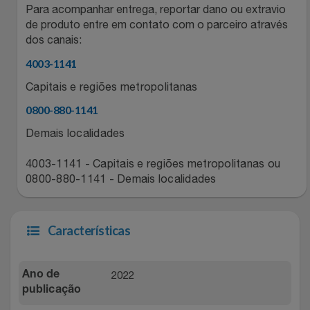
Para acompanhar entrega, reportar dano ou extravio
Relógios
Stanley Pmi
de produto entre em contato com o parceiro através
dos canais:
Saúde E Bem-Estar
The Bar
4003-1141
Capitais e regiões metropolitanas
TV
Top Store
0800-880-1141
Utilidades Industriais
Tramontina
Demais localidades
Vestuário
Três Corações
4003-1141 - Capitais e regiões metropolitanas ou
0800-880-1141 - Demais localidades
Weconnect
Características
2022
Ano de
publicação