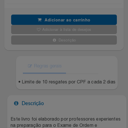
Filmes
Lity
Netshoes
Adicionar ao carrinho
Informática
Loccitane Au Bresil
Pet Love Saúde
Adicionar à lista de desejos
Jardim
Descrição
Loccitane En Provence
Ponto Frio
Jogos E Consoles
Magalu
Pontos Por Opiniões
Regras gerais
Livros
Meu Resgate Favorito
Portal Das Malas
• Limite de 10 resgates por CPF a cada 2 dias
Malas E Mochilas
Mondial
Renner
Mercado
Mormaii
Sams Club
Descrição
Móveis
Multi
Topstore
Este livro foi elaborado por professores experientes
na preparação para o Exame de Ordem e