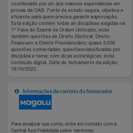
Natal
Natura
coordenado por um dos maiores especialistas em
provas da OAB. Fonte de estudo segura, objetiva e
Notebooks E Tablet
eficiente para quem precisa garantir aaprovação.
Netshoes
Esta edição contém todas as disciplinas exigidas na
1ª Fase do Exame de Ordem Unificado; inclui
Óculos
Oster
também questões de Direito Eleitoral, Direito
Financeiro e Direito Previdenciário; quase 3.000
Papelaria
Perfumes & Cosméticos
questões comentadas; questõesclassificadas por
disciplina e tema; com dicas estratégicas; inclui
Páscoa
conteúdo digital. Data de fechamento da edição:
Ponto Frio
19/10/2022.
Perfumaria
Portal Das Malas
Informações de contato do fornecedor
Perfume
Porto Brasil
Perfumes
Renner
Para atualizar sua conta, entre em contato com a
Pet
Safe – Escola De Aviação
Central Azul Fidelidade pelos telefones: