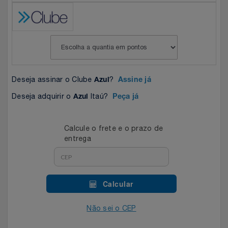
Celulares E Smartphone
Easylive
Estoque
Cosméticos
Electrolux
Extra
Cozinha
Extra
Individual
Deseja assinar o Clube
?
Azul
Assine já
Doações
Fortaleza
Insider
Deseja adquirir o
Itaú?
Azul
Peça já
Eletrodomésticos
Gama Italy
John John
Calcule o frete e o prazo de
entrega
Eletroportáteis
Giftty
Le Lis
Esportes
Havanna
Magalu
Calcular
Experiências
Hospital De Amor
Méliuz
Não sei o CEP
Ferramentas
Jbl
Natura