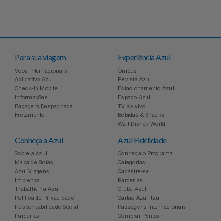
Para sua viagem
Experiência Azul
Voos Internacionais
Ônibus
Aplicativo Azul
Revista Azul
Check-in Mobile
Estacionamento Azul
Informações
Espaço Azul
Bagagem Despachada
TV ao vivo
Fretamento
Bebidas & Snacks
Walt Disney World
Conheça a Azul
Azul Fidelidade
Sobre a Azul
Conheça o Programa
Mapa de Rotas
Categorias
Azul Viagens
Cadastre-se
Imprensa
Parcerias
Trabalhe na Azul
Clube Azul
Política de Privacidade
Cartão Azul Itaú
Responsabilidade Social
Passagens Internacionais
Parcerias
Comprar Pontos