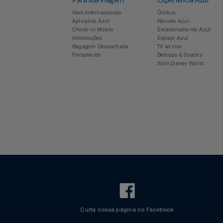
Para sua viagem
Experiência Azul
Voos Internacionais
Ônibus
Aplicativo Azul
Revista Azul
Check-in Mobile
Estacionamento Azul
Informações
Espaço Azul
Bagagem Despachada
TV ao vivo
Fretamento
Bebidas & Snacks
Walt Disney World