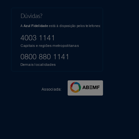
l do Youtube
Compartilhe sua experiência no Instagram
Dúvidas?
s
elos
A
está à disposição pelos telefones:
Azul Fidelidade
41),
AZUL
4003 1141
a que
iais
Capitais e regiões metropolitanas
te
mamos
0800 880 1141
m
Demais localidades