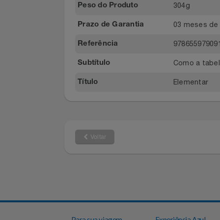
97865597
ISBN
Relógios
Zahar
Marca
Saúde E Bem-Estar
240
Número de páginas
TV
304g
Peso do Produto
03 meses d
Prazo de Garantia
Utilidades Industriais
97865597
Referência
Vestuário
Como a ta
Subtítulo
Elementar
Título
Voltar