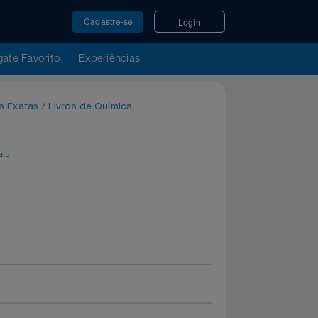
Cadastre-se
Login
u Resgate Favorito
Experiências
Ciências Exatas
/
Livros de Química
por
Magalu