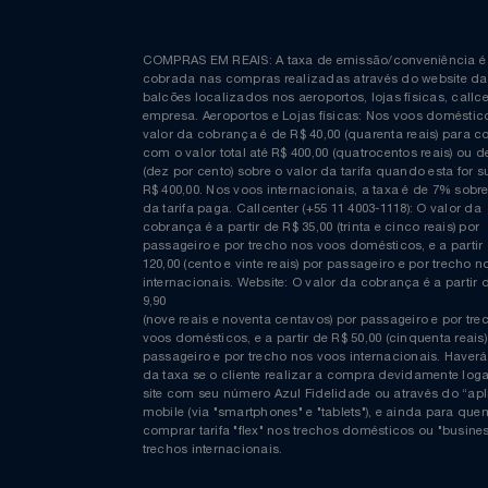
Curta nossa página no Facebook
COMPRAS EM REAIS: A taxa de emissão/conveniênc
cobrada nas compras realizadas através do website
balcões localizados nos aeroportos, lojas físicas, c
empresa. Aeroportos e Lojas físicas: Nos voos domés
valor da cobrança é de R$ 40,00 (quarenta reais) p
com o valor total até R$ 400,00 (quatrocentos reais)
(dez por cento) sobre o valor da tarifa quando esta f
R$ 400,00. Nos voos internacionais, a taxa é de 7% s
da tarifa paga. Callcenter (+55 11 4003-1118): O valor
cobrança é a partir de R$ 35,00 (trinta e cinco reais) 
passageiro e por trecho nos voos domésticos, e a pa
120,00 (cento e vinte reais) por passageiro e por tre
internacionais. Website: O valor da cobrança é a par