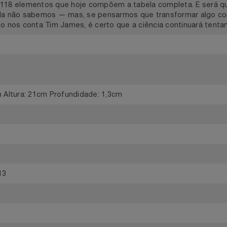
um grande gênio exausto e ávido por tentar organizar a entã
ra. Mas ela nada mais é do que uma lista de ingredientes, 
ituem tudo: da beterraba às bicicletas. Decantando casos i
gonizaram grandes experimentos, o autor oferece uma aula 
os 118 elementos que hoje compõem a tabela completa. E s
ainda não sabemos — mas, se pensarmos que transformar 
como nos conta Tim James, é certo que a ciência continuará
s
14cm Altura: 21cm Profundidade: 1,3cm
s