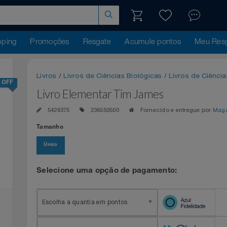
hopping
Promoções
Resgate
Acumule pontos
Me
Livros
/
Livros de Ciências Biológicas
/
Livros de 
30% OFF
Livro Elementar Tim James
5426375
236550500
Fornecido e entregue 
Tamanho
Único
Selecione uma opção de pagamento:
Escolha a quantia em pontos