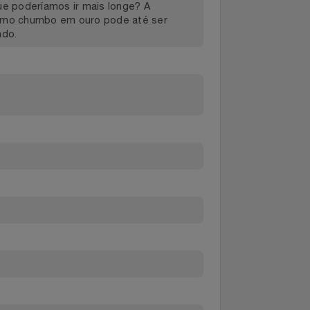
o recente ciência da química, pode parecer
na qual se encontram as substâncias mais puras
nsólitos e resgatando personagens fascinantes
nada convencional, em que ouviremos falar de
erá que poderíamos ir mais longe? A
algo como chumbo em ouro pode até ser
 tentando.