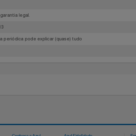
90913
e garantia legal.
90913
bela periódica pode explicar (quase) tudo