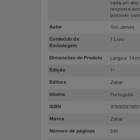
sonho de 
intimidado
Notebooks E Tablet
que const
que prota
cada um d
Óculos
resposta 
possível, 
Papelaria
Tim Jame
Autor
Páscoa
1 Livro
Conteúdo da
Embalagem
Perfumaria
Largura: 
Dimensões do Produto
Perfume
1ª
Edição
Perfumes
Zahar
Editora
Portuguê
Idioma
Pet