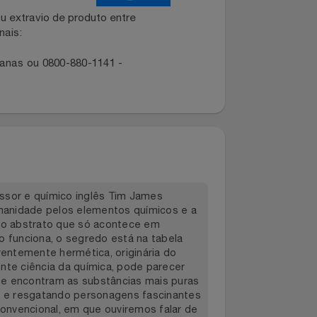
dano ou extravio de produto entre
dos canais:
ropolitanas ou 0800-880-1141 -
 professor e químico inglês Tim James
 da humanidade pelos elementos químicos e a
m assunto abstrato que só acontece em
o mundo funciona, o segredo está na tabela
la aparentemente hermética, originária do