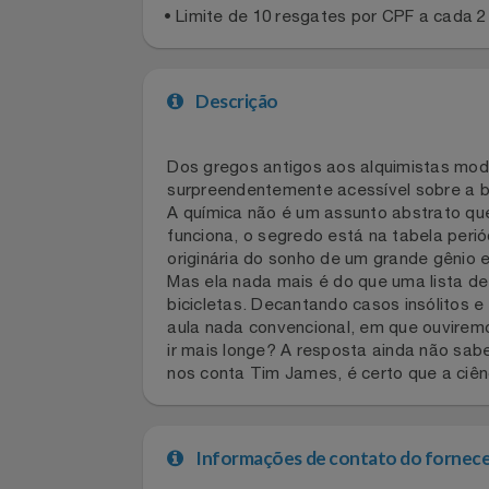
Regras gerais
Celulares E Smartphone
• Limite de 10 resgates por CPF a cad
Cosméticos
Cozinha
Descrição
Doações
Dos gregos antigos aos alquimistas m
Eletrodomésticos
surpreendentemente acessível sobre 
A química não é um assunto abstrato
Eletroportáteis
funciona, o segredo está na tabela p
originária do sonho de um grande gêni
Mas ela nada mais é do que uma lista
Esportes
bicicletas. Decantando casos insóli
aula nada convencional, em que ouvi
Experiências
ir mais longe? A resposta ainda nã
nos conta Tim James, é certo que a c
Ferramentas