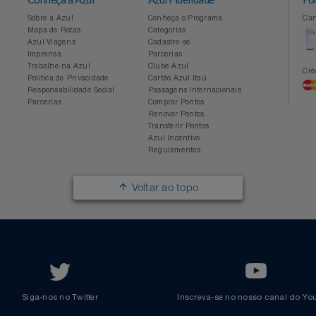
Conheça a Azul
Azul Fidelidade
Sobre a Azul
Conheça o Programa
Mapa de Rotas
Categorias
Azul Viagens
Cadastre-se
Imprensa
Parcerias
Trabalhe na Azul
Clube Azul
Política de Privacidade
Cartão Azul Itaú
Responsabilidade Social
Passagens Internacionais
Parcerias
Comprar Pontos
Renovar Pontos
Transferir Pontos
Azul Incentivo
Regulamentos
Voltar ao topo