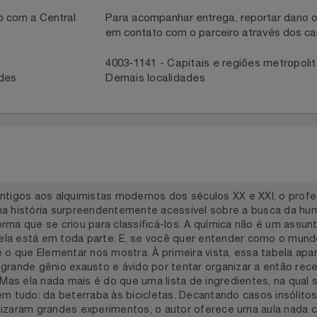
necedor
ntato com a Central
Para acompanhar entrega, reportar 
em contato com o parceiro através 
41
4003-1141 - Capitais e regiões met
idades
Demais localidades
s antigos aos alquimistas modernos dos séculos XX e XXI, o
 uma história surpreendentemente acessível sobre a busca
 forma que se criou para classificá-los. A química não é u
ios: ela está em toda parte. E, se você quer entender como 
— é o que Elementar nos mostra. À primeira vista, essa tabe