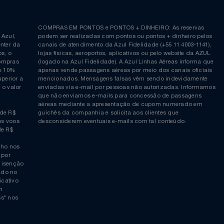
Siga-nos no Twitter
Inscreva-se no nosso cana
ia é
COMPRAS EM PONTOS e PONTOS + DINHEIRO: As reserva
 da Azul,
podem ser realizadas com pontos ou pontos + dinheiro p
allcenter da
canais de atendimento da Azul Fidelidade (+55 11 4003-11
ticos, o
lojas físicas, aeroportos, aplicativos ou pelo website da 
ara compras
(logado na Azul Fidelidade). A Azul Linhas Aéreas inform
 ou de 10%
apenas vende passagens aéreas por meio dos canais ofic
or superior a
mencionados. Mensagens falsas vêm sendo indevidamen
obre o valor
enviadas via e-mail por pessoas não autorizadas. Infor
 da
que não enviamos e-mails para concessão de passagens
por
aéreas mediante a apresentação de cupom numerado e
rtir de R$
guichês da companhia e solicita aos clientes que
cho nos voos
desconsiderem eventuais e-mails com tal conteúdo.
tir de R$