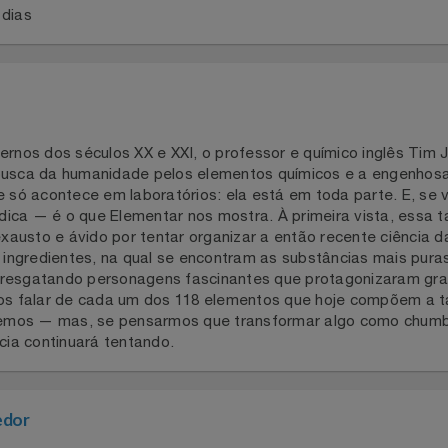
a 2 dias
odernos dos séculos XX e XXI, o professor e químico ingl
a busca da humanidade pelos elementos químicos e a engen
 que só acontece em laboratórios: ela está em toda parte
eriódica — é o que Elementar nos mostra. À primeira vista
o exausto e ávido por tentar organizar a então recente ciê
 de ingredientes, na qual se encontram as substâncias mai
tos e resgatando personagens fascinantes que protagoniza
remos falar de cada um dos 118 elementos que hoje compõ
o sabemos — mas, se pensarmos que transformar algo como
iência continuará tentando.