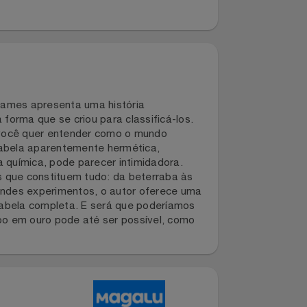
ês Tim James apresenta uma história
hosa forma que se criou para classificá-los.
. E, se você quer entender como o mundo
, essa tabela aparentemente hermética,
ncia da química, pode parecer intimidadora.
s puras que constituem tudo: da beterraba às
ram grandes experimentos, o autor oferece uma
em a tabela completa. E será que poderíamos
 chumbo em ouro pode até ser possível, como