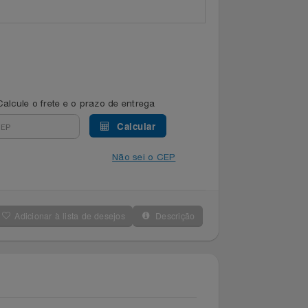
Calcule o frete e o prazo de entrega
Calcular
Não sei o CEP
Adicionar à lista de desejos
Descrição