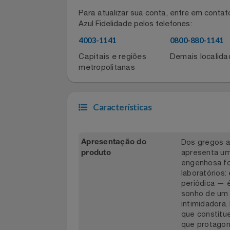
Filmes
Informações de contato do for
Informática
Para atualizar sua conta, entre em co
Azul Fidelidade pelos telefones:
Jardim
4003-1141
0800-880-11
Capitais e regiões
Demais local
Jogos E Consoles
metropolitanas
Livros
Características
Malas E Mochilas
Mercado
Dos grego
Apresentação do
apresenta
produto
Móveis
engenhosa
laboratór
periódica 
Natal