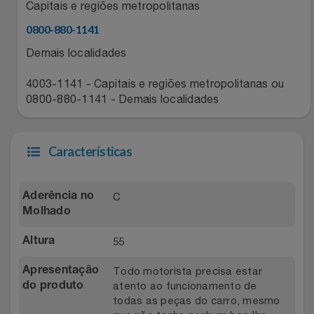
Capitais e regiões metropolitanas
Relógios
Stanley Pmi
0800-880-1141
Saúde E Bem-Estar
Demais localidades
The Bar
4003-1141 - Capitais e regiões metropolitanas ou
TV
Top Store
0800-880-1141 - Demais localidades
Utilidades Industriais
Tramontina
Características
Vestuário
Três Corações
C
Aderência no
Weconnect
Molhado
55
Altura
Todo motorista precisa estar
Apresentação
atento ao funcionamento de
do produto
todas as peças do carro, mesmo