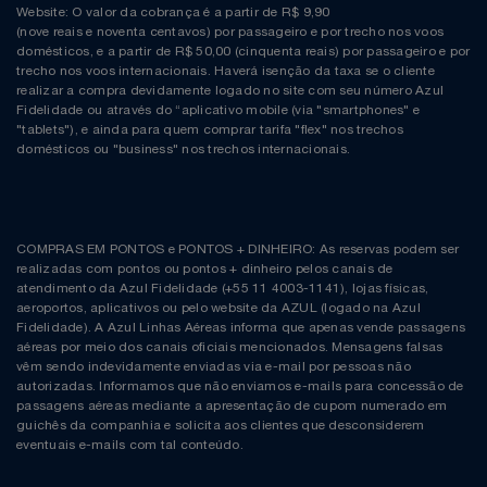
Website: O valor da cobrança é a partir de R$ 9,90
(nove reais e noventa centavos) por passageiro e por trecho nos voos
domésticos, e a partir de R$ 50,00 (cinquenta reais) por passageiro e por
trecho nos voos internacionais. Haverá isenção da taxa se o cliente
realizar a compra devidamente logado no site com seu número Azul
Fidelidade ou através do “aplicativo mobile (via "smartphones" e
"tablets"), e ainda para quem comprar tarifa "flex" nos trechos
domésticos ou "business" nos trechos internacionais.
COMPRAS EM PONTOS e PONTOS + DINHEIRO: As reservas podem ser
realizadas com pontos ou pontos + dinheiro pelos canais de
atendimento da Azul Fidelidade (+55 11 4003-1141), lojas físicas,
aeroportos, aplicativos ou pelo website da AZUL (logado na Azul
Fidelidade). A Azul Linhas Aéreas informa que apenas vende passagens
aéreas por meio dos canais oficiais mencionados. Mensagens falsas
vêm sendo indevidamente enviadas via e-mail por pessoas não
autorizadas. Informamos que não enviamos e-mails para concessão de
passagens aéreas mediante a apresentação de cupom numerado em
guichês da companhia e solicita aos clientes que desconsiderem
eventuais e-mails com tal conteúdo.