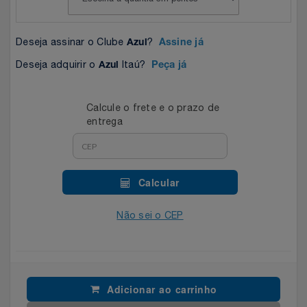
Celulares E Smartphone
SEU VALE TE ESPERANDO
Easylive
Estoque
Deseja assinar o Clube
?
Azul
Assine já
Cosméticos
TOP STORE 8.8
Electrolux
Extra
Deseja adquirir o
Itaú?
Azul
Peça já
Cozinha
Extra
Individual
Calcule o frete e o prazo de
Doações
Fortaleza
Insider
entrega
Eletrodomésticos
Gama Italy
John John
Calcular
Eletroportáteis
Giftty
Le Lis
Não sei o CEP
Esportes
Havanna
Magalu
Experiências
Hospital De Amor
Méliuz
Adicionar ao carrinho
Ferramentas
Jbl
Natura