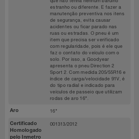
que não tenha nenhum barulho
estranho ou diferente. E fazer a
manutenção preventiva nos itens
de segurança, evita causar
acidentes ou ficar parado nas
ruas ou estradas. O pneu é um
item que precisa ser verificado
com regularidade, pois é ele que
faz o contato do veículo com o
solo. Por isso, a Goodyear
apresenta o pneu Direction 2
Sport 2. Com medida 205/55R16 e
índice de carga/velocidade 91V, é
do tipo radial e indicado para
veículos de passeio que utilizam
rodas de aro 16".
16"
Aro
001313/2012
Certificado
Homologado
pelo Inmetro