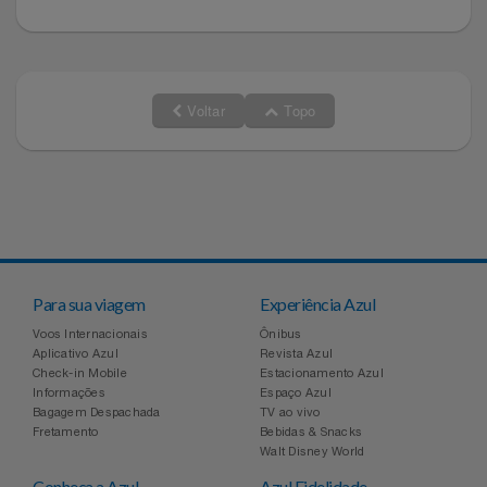
Voltar
Topo
Para sua viagem
Experiência Azul
Voos Internacionais
Ônibus
Aplicativo Azul
Revista Azul
Check-in Mobile
Estacionamento Azul
Informações
Espaço Azul
Bagagem Despachada
TV ao vivo
Fretamento
Bebidas & Snacks
Walt Disney World
Conheça a Azul
Azul Fidelidade