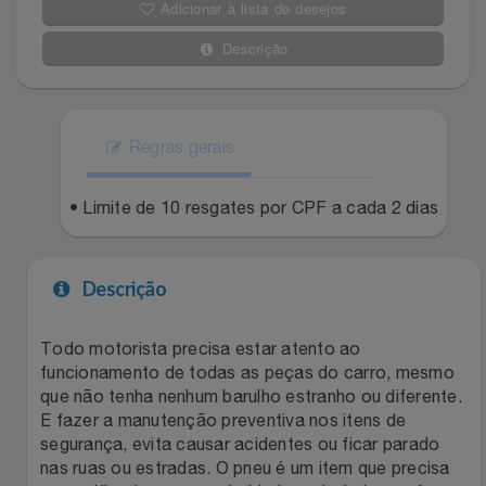
Adicionar à lista de desejos
Filmes
Lity
Netshoes
Descrição
Informática
Loccitane Au Bresil
Pet Love Saúde
Jardim
Regras gerais
Loccitane En Provence
Ponto Frio
Jogos E Consoles
• Limite de 10 resgates por CPF a cada 2 dias
Magalu
Pontos Por Opiniões
Livros
Meu Resgate Favorito
Portal Das Malas
Descrição
Malas E Mochilas
Mondial
Renner
Todo motorista precisa estar atento ao
funcionamento de todas as peças do carro, mesmo
Mercado
Mormaii
Sams Club
que não tenha nenhum barulho estranho ou diferente.
E fazer a manutenção preventiva nos itens de
Móveis
Multi
Topstore
segurança, evita causar acidentes ou ficar parado
nas ruas ou estradas. O pneu é um item que precisa