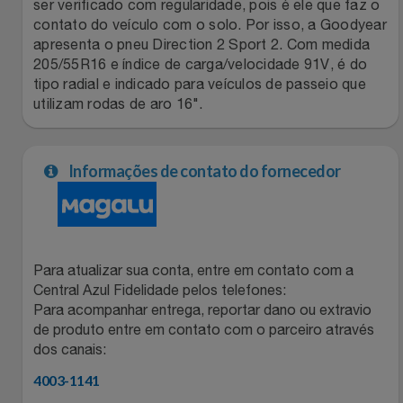
Natal
Natura
ser verificado com regularidade, pois é ele que faz o
contato do veículo com o solo. Por isso, a Goodyear
apresenta o pneu Direction 2 Sport 2. Com medida
Notebooks E Tablet
Netshoes
205/55R16 e índice de carga/velocidade 91V, é do
tipo radial e indicado para veículos de passeio que
Óculos
Oster
utilizam rodas de aro 16".
Papelaria
Perfumes & Cosméticos
Informações de contato do fornecedor
Páscoa
Ponto Frio
Perfumaria
Portal Das Malas
Para atualizar sua conta, entre em contato com a
Perfume
Porto Brasil
Central Azul Fidelidade pelos telefones:
Para acompanhar entrega, reportar dano ou extravio
Perfumes
de produto entre em contato com o parceiro através
Renner
dos canais:
Pet
Safe – Escola De Aviação
4003-1141