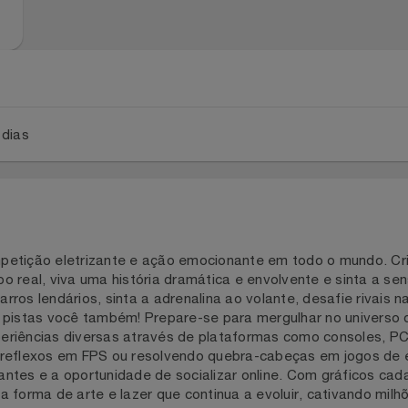
a 2 dias
ompetição eletrizante e ação emocionante em todo o mund
tempo real, viva uma história dramática e envolvente e sin
m carros lendários, sinta a adrenalina ao volante, desafie 
a das pistas você também! Prepare-se para mergulhar no u
 experiências diversas através de plataformas como consol