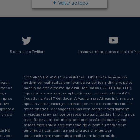
Política de Privacidade
Cartão Azul Itaú
Responsabilidade Social
Passagens Internacionais
Parcerias
Comprar Pontos
Renovar Pontos
Transferir Pontos
Azul Incentivo
Regulamentos
Voltar ao topo
Siga-nos no Twitter
Inscreva-se no nosso cana
ia é
COMPRAS EM PONTOS e PONTOS + DINHEIRO: As reserva
 da Azul,
podem ser realizadas com pontos ou pontos + dinheiro p