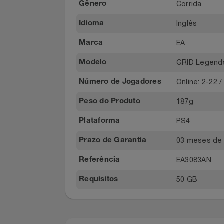
Relógios
Largura: 1
Dimensões do Produto
PS4
Dispositivos
Saúde E Bem-Estar
Compatíveis
TV
Corrida
Gênero
Inglês
Idioma
Utilidades Industriais
EA
Marca
Vestuário
GRID Leg
Modelo
Online: 2-2
Número de Jogadores
187g
Peso do Produto
PS4
Plataforma
03 meses 
Prazo de Garantia