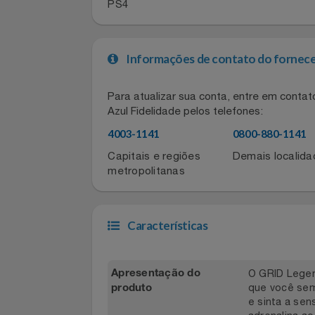
mundos fantásticos em RPGs, testan
Filmes
narrativas envolventes, desafios esti
eles se consolidaram como uma podero
PS4
Informática
Jardim
Informações de contato do for
Jogos E Consoles
Para atualizar sua conta, entre em co
Azul Fidelidade pelos telefones:
Livros
4003-1141
0800-880-11
Malas E Mochilas
Capitais e regiões
Demais local
metropolitanas
Mercado
Móveis
Características
Natal