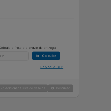
Calcule o frete e o prazo de entrega
Calcular
Não sei o CEP
Adicionar à lista de desejos
Descrição