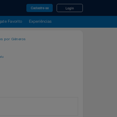
Cadastre-se
Login
u Resgate Favorito
Experiências
o
/
Jogos por Gêneros
por
Magalu