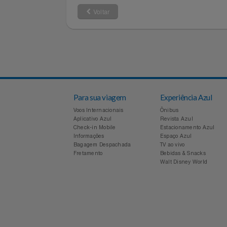
EA3083AN
Referência
50 GB
Requisitos
Voltar
Para sua viagem
Experiência Azul
Voos Internacionais
Ônibus
Aplicativo Azul
Revista Azul
Check-in Mobile
Estacionamento Azul
Informações
Espaço Azul
Bagagem Despachada
TV ao vivo