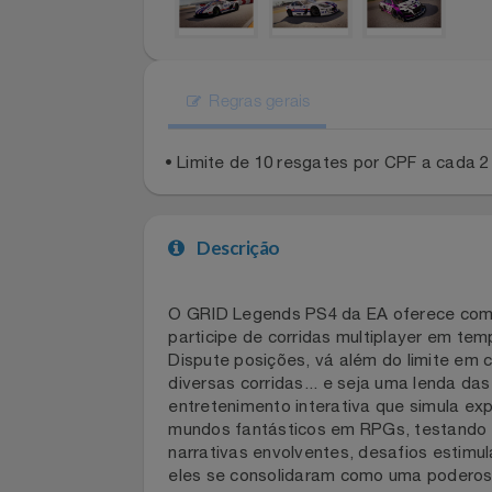
Celulares E Smartphone
Cosméticos
Cozinha
Regras gerais
Doações
• Limite de 10 resgates por CPF a cad
Eletrodomésticos
Eletroportáteis
Descrição
Esportes
O GRID Legends PS4 da EA oferece c
participe de corridas multiplayer em 
Experiências
Dispute posições, vá além do limite e
diversas corridas... e seja uma lend
Ferramentas
entretenimento interativa que simula