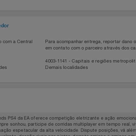
do reflexos em FPS ou resolvendo quebra-cabeças em jog
mulantes e a oportunidade de socializar online. Com gráfi
sa forma de arte e lazer que continua a evoluir, cativand
necedor
ntato com a Central
Para acompanhar entrega, reportar 
em contato com o parceiro através 
41
4003-1141 - Capitais e regiões met
idades
Demais localidades