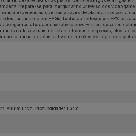
gends PS4 da EA oferece competição eletrizante e ação e
empre sonhou, participe de corridas multiplayer em tempo r
sensação espetacular da alta velocidade. Dispute posições, v
 ao volante, desafie rivais nas pistas, derrote amigos e amig
cê também! Prepare-se para mergulhar no universo dos vid
 que simula experiências diversas através de plataformas co
o mundos fantásticos em RPGs, testando reflexos em FPS 
a, os videogames oferecem narrativas envolventes, desafios 
om gráficos cada vez mais realistas e tramas complexas, e
lazer que continua a evoluir, cativando milhões de jogadores