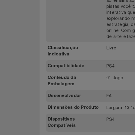
O GRID Le
Apresentação do
Notebooks E Tablet
que você s
produto
e sinta a 
adrenalina
Óculos
pistas vo
interativa
Papelaria
explorand
estratégi
online. C
Páscoa
de arte e 
Perfumaria
Livre
Classificação
Indicativa
Perfume
PS4
Compatibilidade
Perfumes
01 Jogo
Conteúdo da
Embalagem
Pet
EA
Desenvolvedor