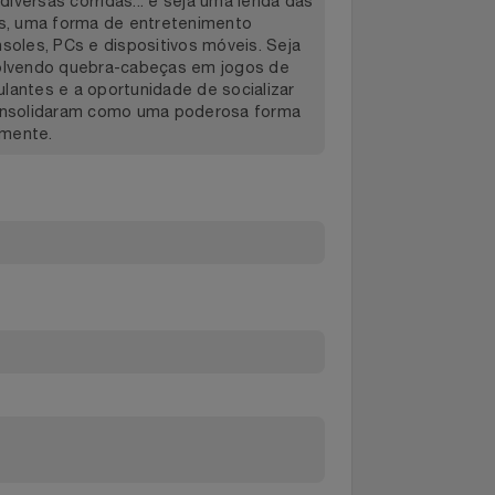
mocionante em todo o mundo. Crie os eventos
eal, viva uma história dramática e envolvente
á além do limite em carros lendários, sinta a
as em diversas corridas... e seja uma lenda das
eogames, uma forma de entretenimento
mo consoles, PCs e dispositivos móveis. Seja
ou resolvendo quebra-cabeças em jogos de
estimulantes e a oportunidade de socializar
les se consolidaram como uma poderosa forma
 globalmente.