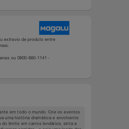
os de estratégia, os videogames oferecem
cos cada vez mais realistas e tramas complexas,
o milhões de jogadores globalmente.
dano ou extravio de produto entre
dos canais:
ropolitanas ou 0800-880-1141 -