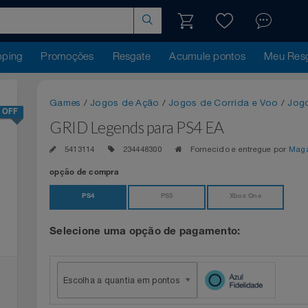
hopping
Promoções
Resgate
Acumule pontos
Me
Games
/
Jogos de Ação
/
Jogos de Corrida e Vo
68% OFF
GRID Legends para PS4 EA
5413114
234448300
Fornecido e entregue 
opção de compra
PS4
PS5
Xbox One
Selecione uma opção de pagamento:
Escolha a quantia em pontos