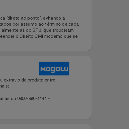
didática ´direto ao ponto´, evitando a
organizados por assunto ao término de cada
21, especialmente as do STJ, que trouxeram
a compreender o Direito Civil moderno que se
dano ou extravio de produto entre
dos canais:
ropolitanas ou 0800-880-1141 -