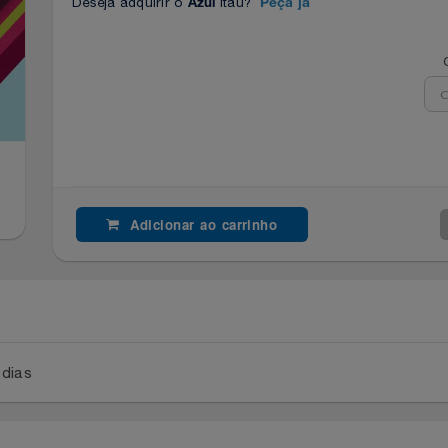
Deseja adquirir o
Itaú?
Azul
Peça já
Adicionar ao carrinho
a 2 dias