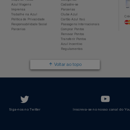
Conheça a Azul
Azul Fidelidade
Sobre a Azul
Conheça o Programa
Mapa de Rotas
Categorias
Azul Viagens
Cadastre-se
Imprensa
Parcerias
Trabalhe na Azul
Clube Azul
Política de Privacidade
Cartão Azul Itaú
Responsabilidade Social
Passagens Internacionais
Parcerias
Comprar Pontos
Renovar Pontos
Transferir Pontos
Azul Incentivo
Regulamentos
Voltar ao topo