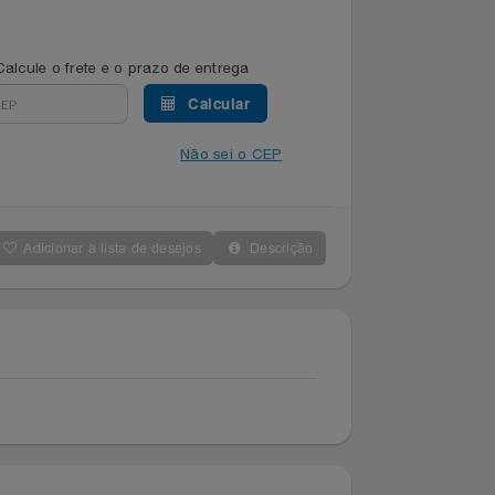
Calcule o frete e o prazo de entrega
Calcular
Não sei o CEP
Adicionar à lista de desejos
Descrição