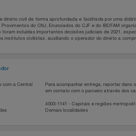
de direito civil de forma aprofundada e facilitada por uma 
as, Provimentos do CNJ, Enunciados do CJF e do IBDFAM 
livro foram incluídas importantes decisões judiciais de 20
os institutos civilistas, auxiliando o operador do direito 
necedor
ntato com a Central
Para acompanhar entrega, reportar 
em contato com o parceiro através 
41
4003-1141 - Capitais e regiões met
idades
Demais localidades