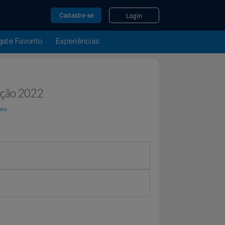
Cadastre-se
Login
u Resgate Favorito
Experiências
10ª edição 2022
por
Magalu