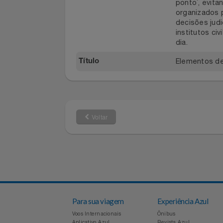
(L x A x P)
Produto
Notebooks E Tablet
Obra compl
Sinopse
ponto´, e
Óculos
organizado
decisões 
Papelaria
institutos
dia.
Páscoa
Elementos 
Título
Perfumaria
Perfume
Voltar
Perfumes
Pet