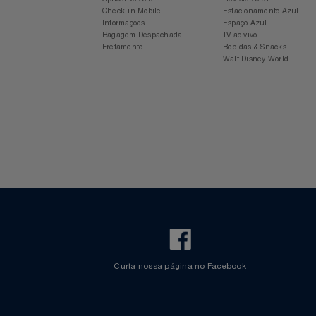
Relógios
Para sua viagem
Experiência Azul
Saúde E Bem-Estar
Voos Internacionais
Ônibus
Aplicativo Azul
Revista Azul
TV
Check-in Mobile
Estacionamento Azul
Informações
Espaço Azul
Bagagem Despachada
TV ao vivo
Utilidades Industriais
Fretamento
Bebidas & Snacks
Walt Disney World
Vestuário