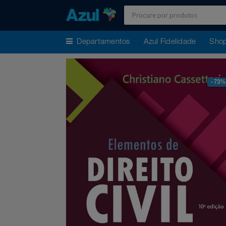
Departamentos
Azul Fidelidade
S
Azul Fidelidade
Shopping
-
Promoções
7.8 PAYDAY
Departamentos
Ar E Ventilação
ATÉ 50% OFF DIA DOS PAIS
Resgate
Artesanato
CASAS BAHIA 8.8
Acumule Pontos
Artigos Para Festa
DIA DOS PAIS ATÉ 60% OFF
Meu Resgate Favorito
Áudio E Som
ENTRETENIMENTO PARA TODOS