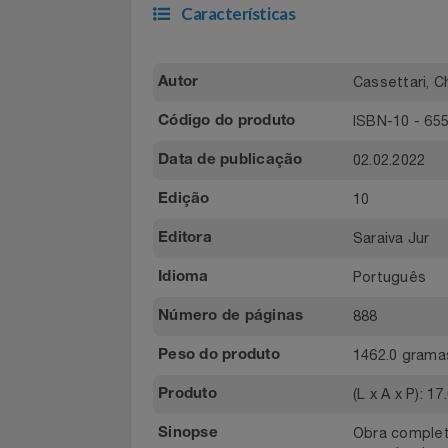
metropolitanas
Filmes
Características
Informática
Jardim
Cassettari
Autor
Jogos E Consoles
ISBN-10 -
Código do produto
02.02.2022
Livros
Data de publicação
10
Edição
Malas E Mochilas
Saraiva Ju
Editora
Mercado
Portuguê
Idioma
Móveis
888
Número de páginas
1462.0 gr
Peso do produto
Natal