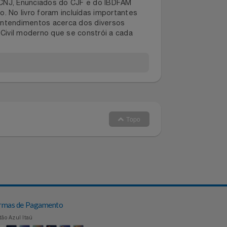
dada e facilitada por uma didática ´direto ao
tos do CNJ, Enunciados do CJF e do IBDFAM
estudo. No livro foram incluídas importantes
 novos entendimentos acerca dos diversos
 Direito Civil moderno que se constrói a cada
Topo