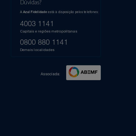
l do Youtube
Compartilhe sua experiência no Instagram
Dúvidas?
s
elos
A
está à disposição pelos telefones:
Azul Fidelidade
41),
AZUL
4003 1141
a que
iais
Capitais e regiões metropolitanas
te
mamos
0800 880 1141
m
Demais localidades
Associada: