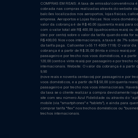
Curta nossa página no Facebook
COMPRAS EM REAIS: A taxa de emissão/conveniênc
cobrada nas compras realizadas através do website
balcões localizados nos aeroportos, lojas físicas, c
empresa. Aeroportos e Lojas físicas: Nos voos domés
valor da cobrança é de R$ 40,00 (quarenta reais) p
com o valor total até R$ 400,00 (quatrocentos reais)
(dez por cento) sobre o valor da tarifa quando esta f
R$ 400,00. Nos voos internacionais, a taxa é de 7% s
da tarifa paga. Callcenter (+55 11 4003-1118): O valor
cobrança é a partir de R$ 35,00 (trinta e cinco reais) 
passageiro e por trecho nos voos domésticos, e a pa
120,00 (cento e vinte reais) por passageiro e por tre
internacionais. Website: O valor da cobrança é a par
9,90
(nove reais e noventa centavos) por passageiro e por
voos domésticos, e a partir de R$ 50,00 (cinquenta re
passageiro e por trecho nos voos internacionais. H