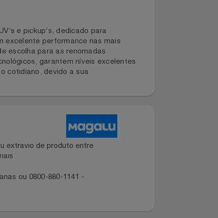
s de SUV’s e pickup’s, dedicado para
foco em excelente performance nas mais
 opção de escolha para as renomadas
e tecnológicos, garantem níveis excelentes
uso o cotidiano, devido a sua
dano ou extravio de produto entre
dos canais:
ropolitanas ou 0800-880-1141 -