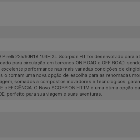
idades
Demais localidades
o 18 Pirelli 225/60R18 104H XL Scorpion HT foi desenvolvid
 dedicado para circulação em terrenos ON ROAD e OFF ROAD,
em excelente performance nas mais variadas condições de di
sticas o tornam uma nova opção de escolha para as renomad
rodagem, somados a compostos inovadores e tecnológicos
IDADE e EFICIÊNCIA. O Novo SCORPION HTTM é uma ótima opçã
DADE, perfeito para sua viagem e suas aventuras.