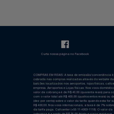
Check-in Mobile
Estacionamento Azul
Informações
Espaço Azul
Bagagem Despachada
TV ao vivo
Fretamento
Bebidas & Snacks
Walt Disney World
Curta nossa página no Facebook