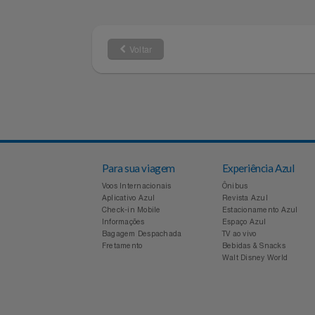
Radial
Tipo de Construção
On road e
Tipo de Terreno
Passeio
Tipo de Veículo
Voltar
Para sua viagem
Experiência Azul
Voos Internacionais
Ônibus
Aplicativo Azul
Revista Azul