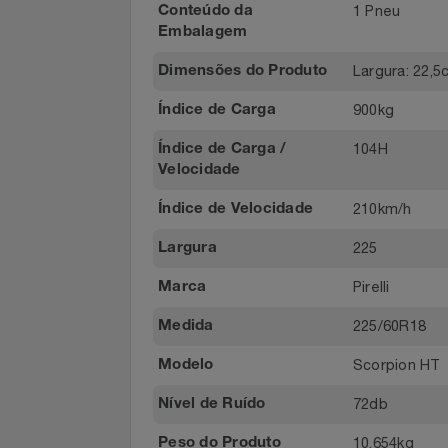
001424/20
Certificado
Homologado pelo
Notebooks E Tablet
Inmetro Número
Óculos
1 Pneu
Conteúdo da
Embalagem
Papelaria
Largura: 2
Dimensões do Produto
Páscoa
900kg
Índice de Carga
104H
Índice de Carga /
Perfumaria
Velocidade
Perfume
210km/h
Índice de Velocidade
225
Largura
Perfumes
Pirelli
Marca
Pet
225/60R1
Medida