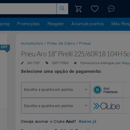
hopping
Promoções
Resgate
Acumule pontos
Me
Automotivo
/
Pneu de Carro
/
Pneus
41% OFF
Pneu Aro 18” Pirelli 225/60R18 10
5417187
232777000
Fornecido e entregue 
Selecione uma opção de pagamento:
Escolha a quantia em pontos
Escolha a quantia em pontos
Deseja assinar o Clube
?
Azul
Assine já