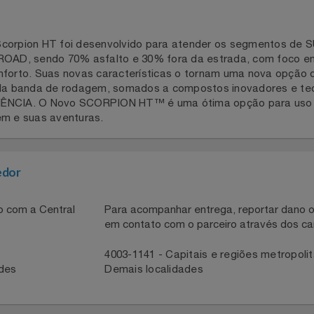
 XL Scorpion HT foi desenvolvido para atender os segmento
FF ROAD, sendo 70% asfalto e 30% fora da estrada, com 
 e conforto. Suas novas características o tornam uma nova
ho da banda de rodagem, somados a compostos inovadores 
ICIÊNCIA. O Novo SCORPION HT™ é uma ótima opção para 
agem e suas aventuras.
necedor
ntato com a Central
Para acompanhar entrega, reportar 
em contato com o parceiro através 
41
4003-1141 - Capitais e regiões met