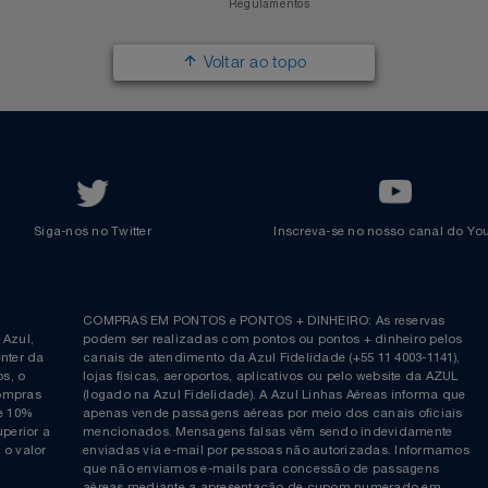
Azul Viagens
Cadastre-se
Imprensa
Parcerias
Trabalhe na Azul
Clube Azul
Política de Privacidade
Cartão Azul Itaú
Responsabilidade Social
Passagens Internacionais
Parcerias
Comprar Pontos
Renovar Pontos
Transferir Pontos
Azul Incentivo
Regulamentos
Voltar ao topo
Siga-nos no Twitter
Inscreva-se no nosso cana