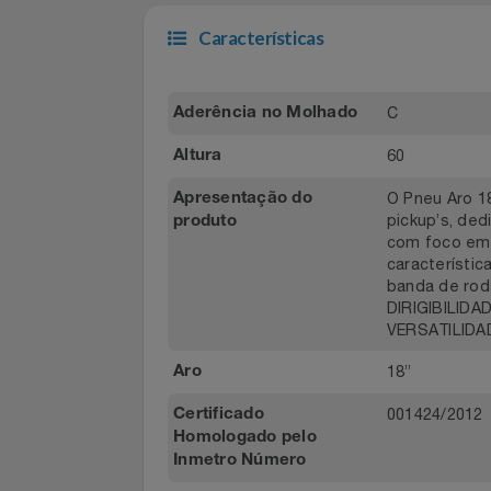
Capitais e regiões
Demais local
metropolitanas
Filmes
Informática
Características
Jardim
C
Aderência no Molhado
Jogos E Consoles
60
Altura
Livros
O Pneu Ar
Apresentação do
pickup’s,
produto
Malas E Mochilas
com foco 
caracterí
Mercado
banda de 
DIRIGIBIL
VERSATILI
Móveis
18”
Aro
Natal