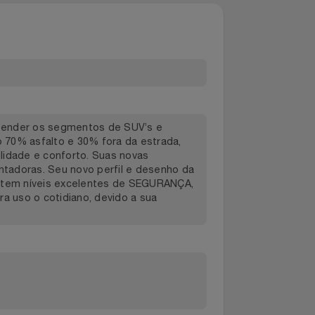
o para atender os segmentos de SUV’s e
 sendo 70% asfalto e 30% fora da estrada,
rigibilidade e conforto. Suas novas
as montadoras. Seu novo perfil e desenho da
, garantem níveis excelentes de SEGURANÇA,
o para uso o cotidiano, devido a sua