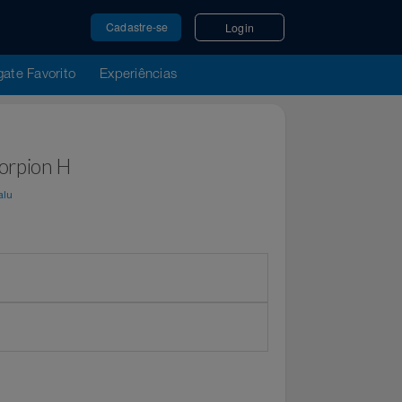
Cadastre-se
Login
u Resgate Favorito
Experiências
4H Scorpion H
por
Magalu