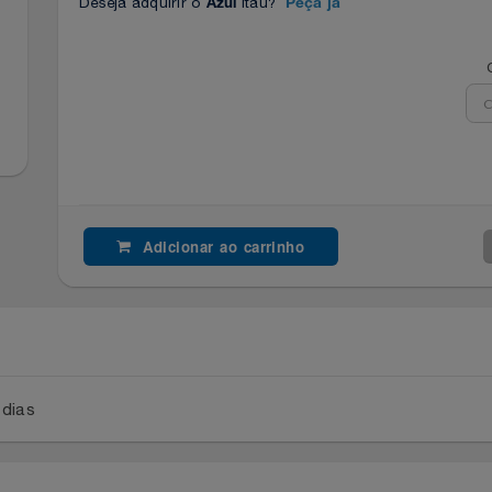
Deseja adquirir o
Itaú?
Azul
Peça já
Adicionar ao carrinho
a 2 dias