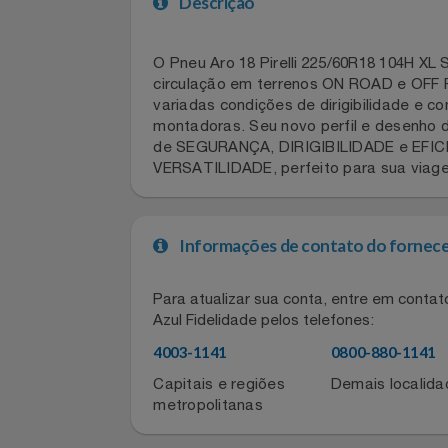
Celulares E Smartphone
SEU VALE TE ESPERANDO
Descrição
Cosméticos
TOP STORE 8.8
O Pneu Aro 18 Pirelli 225/60R18 104H
Cozinha
circulação em terrenos ON ROAD e O
variadas condições de dirigibilidade
Doações
montadoras. Seu novo perfil e desen
de SEGURANÇA, DIRIGIBILIDADE e EF
Eletrodomésticos
VERSATILIDADE, perfeito para sua vi
Eletroportáteis
Informações de contato do for
Esportes
Para atualizar sua conta, entre em co
Experiências
Azul Fidelidade pelos telefones:
4003-1141
0800-880-11
Ferramentas