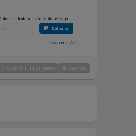
Calcule o frete e o prazo de entrega
Calcular
Não sei o CEP
Adicionar à lista de desejos
Descrição