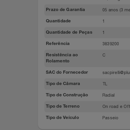
Relógios
Scorpion 
Modelo
Saúde E Bem-Estar
72db
Nível de Ruído
10,654kg
Peso do Produto
TV
05 anos (3
Prazo de Garantia
Utilidades Industriais
1
Quantidade
Vestuário
1
Quantidade de Peças
3839200
Referência
C
Resistência ao
Rolamento
sacpirelli
SAC do Fornecedor
TL
Tipo de Câmara