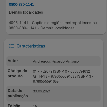
0800-880-1141
Demais localidades
4003-1141 - Capitais e regiões metropolitanas ou
0800-880-1141 - Demais localidades
Características
Andreucci, Ricardo Antonio
Autor
01 - 752079 ISBN-10 - 6555594632
Código do
GTIN-13 - 9786555594638 ISBN-13 -
produto
9786555594638
30.06.2021
Data de
publicação
15
Edição