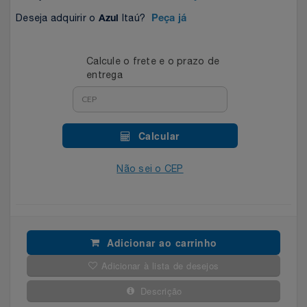
Deseja adquirir o
Itaú?
Azul
Peça já
Filmes
Lity
Netshoes
Informática
Loccitane Au Bresil
Pet Love Saúde
Calcule o frete e o prazo de
entrega
Jardim
Loccitane En Provence
Ponto Frio
Jogos E Consoles
Magalu
Pontos Por Opiniões
Calcular
Livros
Meu Resgate Favorito
Portal Das Malas
Não sei o CEP
Malas E Mochilas
Mondial
Renner
Mercado
Mormaii
Sams Club
Adicionar ao carrinho
Adicionar à lista de desejos
Móveis
Multi
Topstore
Descrição