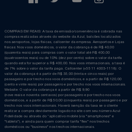
COMPRAS EM REAIS: A taxa de emissão/conveniência é cobrada nas
compras realizadas através do website da Azul, balcões localizados
nos aeroportos, lojas físicas, callcenter da empresa. Aeroportos e Lojas
físicas: Nos voos domésticos, o valor da cobrança é de R$ 40,00
(quarenta reais) para compras com o valor total até R$ 400,00
(quatrocentos reais) ou de 10% (dez por cento) sobre o valor da tarifa
quando esta for superior a R$ 400,00. Nos voos internacionais, a taxa é
de 7% sobre o valor da tarifa paga. Callcenter (+55 11 4003-1118): O
valor da cobrança é a partir de R$ 35,00 (trinta e cinco reais) por
passageiro e por trecho nos voos domésticos, e a partir de R$ 120,00
(cento e vinte reais) por passageiro e por trecho nos voos internacionais.
Website: O valor da cobrança é a partir de R$ 9,90
(nove reais e noventa centavos) por passageiro e por trecho nos voos
domésticos, e a partir de R$ 50,00 (cinquenta reais) por passageiro e por
trecho nos voos internacionais. Haverá isenção da taxa se o cliente
realizar a compra devidamente logado no site com seu número Azul
Fidelidade ou através do “aplicativo mobile (via "smartphones" e
"tablets"), e ainda para quem comprar tarifa "flex" nos trechos
domésticos ou "business" nos trechos internacionais.