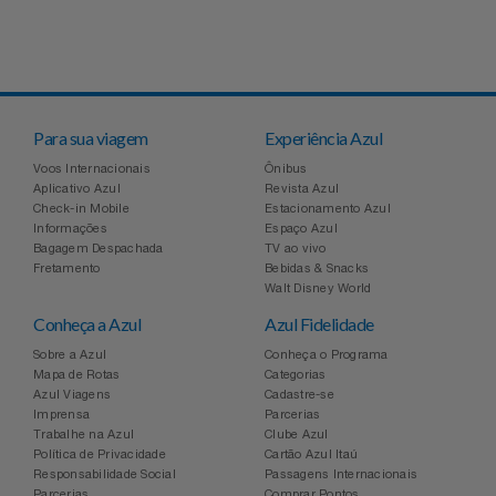
Para sua viagem
Experiência Azul
Voos Internacionais
Ônibus
Aplicativo Azul
Revista Azul
Check-in Mobile
Estacionamento Azul
Informações
Espaço Azul
Bagagem Despachada
TV ao vivo
Fretamento
Bebidas & Snacks
Walt Disney World
Conheça a Azul
Azul Fidelidade
Sobre a Azul
Conheça o Programa
Mapa de Rotas
Categorias
Azul Viagens
Cadastre-se
Imprensa
Parcerias
Trabalhe na Azul
Clube Azul
Política de Privacidade
Cartão Azul Itaú
Responsabilidade Social
Passagens Internacionais
Parcerias
Comprar Pontos