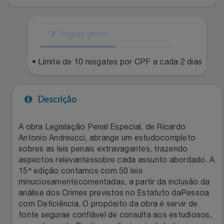
Natal
Natura
Notebooks E Tablet
Netshoes
Regras gerais
Óculos
Oster
• Limite de 10 resgates por CPF a cada 2 dias
Papelaria
Perfumes & Cosméticos
Descrição
Páscoa
Ponto Frio
A obra Legislação Penal Especial, de Ricardo
Perfumaria
Portal Das Malas
Antonio Andreucci, abrange um estudocompleto
sobres as leis penais extravagantes, trazendo
Perfume
Porto Brasil
aspectos relevantessobre cada assunto abordado. A
15ª edição contamos com 50 leis
minuciosamentecomentadas, a partir da inclusão da
Perfumes
Renner
análise dos Crimes previstos no Estatuto daPessoa
com Deficiência. O propósito da obra é servir de
Pet
Safe – Escola De Aviação
fonte segurae confiável de consulta aos estudiosos,