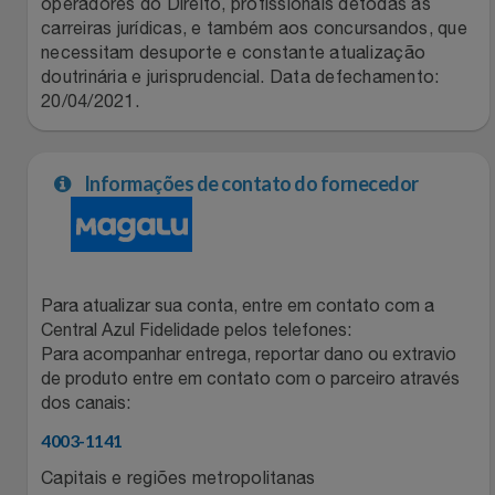
operadores do Direito, profissionais detodas as
Relógios
carreiras jurídicas, e também aos concursandos, que
Stanley Pmi
necessitam desuporte e constante atualização
doutrinária e jurisprudencial. Data defechamento:
Saúde E Bem-Estar
The Bar
20/04/2021.
TV
Top Store
Informações de contato do fornecedor
Utilidades Industriais
Tramontina
Vestuário
Três Corações
Para atualizar sua conta, entre em contato com a
Weconnect
Central Azul Fidelidade pelos telefones:
Para acompanhar entrega, reportar dano ou extravio
de produto entre em contato com o parceiro através
dos canais:
4003-1141
Capitais e regiões metropolitanas