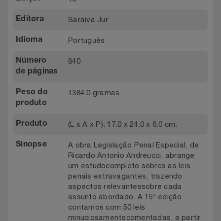
Saraiva Jur
Editora
Português
Idioma
840
Número
de páginas
1384.0 gramas.
Peso do
produto
(L x A x P): 17.0 x 24.0 x 6.0 cm.
Produto
A obra Legislação Penal Especial, de
Sinopse
Ricardo Antonio Andreucci, abrange
um estudocompleto sobres as leis
penais extravagantes, trazendo
aspectos relevantessobre cada
assunto abordado. A 15ª edição
contamos com 50 leis
minuciosamentecomentadas, a partir