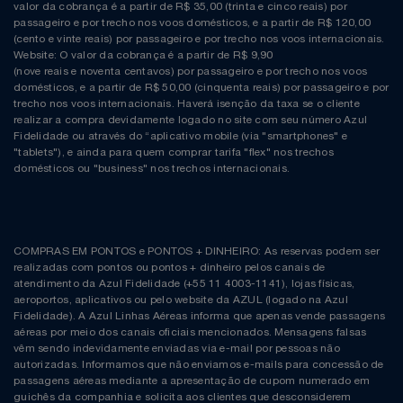
Natal
Natura
valor da cobrança é a partir de R$ 35,00 (trinta e cinco reais) por
passageiro e por trecho nos voos domésticos, e a partir de R$ 120,00
(cento e vinte reais) por passageiro e por trecho nos voos internacionais.
Notebooks E Tablet
Netshoes
Website: O valor da cobrança é a partir de R$ 9,90
(nove reais e noventa centavos) por passageiro e por trecho nos voos
domésticos, e a partir de R$ 50,00 (cinquenta reais) por passageiro e por
Óculos
Oster
trecho nos voos internacionais. Haverá isenção da taxa se o cliente
realizar a compra devidamente logado no site com seu número Azul
Fidelidade ou através do “aplicativo mobile (via "smartphones" e
Papelaria
Perfumes & Cosméticos
"tablets"), e ainda para quem comprar tarifa "flex" nos trechos
domésticos ou "business" nos trechos internacionais.
Páscoa
Ponto Frio
Perfumaria
Portal Das Malas
COMPRAS EM PONTOS e PONTOS + DINHEIRO: As reservas podem ser
realizadas com pontos ou pontos + dinheiro pelos canais de
Perfume
Porto Brasil
atendimento da Azul Fidelidade (+55 11 4003-1141), lojas físicas,
aeroportos, aplicativos ou pelo website da AZUL (logado na Azul
Fidelidade). A Azul Linhas Aéreas informa que apenas vende passagens
Perfumes
Renner
aéreas por meio dos canais oficiais mencionados. Mensagens falsas
vêm sendo indevidamente enviadas via e-mail por pessoas não
autorizadas. Informamos que não enviamos e-mails para concessão de
Pet
Safe – Escola De Aviação
passagens aéreas mediante a apresentação de cupom numerado em
guichês da companhia e solicita aos clientes que desconsiderem