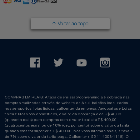
Filmes
Lity
Netshoes
Voltar ao topo
Informática
Loccitane Au Bresil
Pet Love Saúde
Jardim
Loccitane En Provence
Ponto Frio
Jogos E Consoles
Magalu
Pontos Por Opiniões
Livros
Meu Resgate Favorito
Portal Das Malas
Malas E Mochilas
Mondial
Renner
COMPRAS EM REAIS: A taxa de emissão/conveniência é cobrada nas
compras realizadas através do website da Azul, balcões localizados
Mercado
Mormaii
Sams Club
nos aeroportos, lojas físicas, callcenter da empresa. Aeroportos e Lojas
físicas: Nos voos domésticos, o valor da cobrança é de R$ 40,00
(quarenta reais) para compras com o valor total até R$ 400,00
Móveis
Multi
Topstore
(quatrocentos reais) ou de 10% (dez por cento) sobre o valor da tarifa
quando esta for superior a R$ 400,00. Nos voos internacionais, a taxa é
de 7% sobre o valor da tarifa paga. Callcenter (+55 11 4003-1118): O