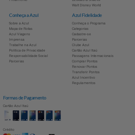
Celulares E Smartphone
Easylive
Estoque
Walt Disney World
Conheça a Azul
Azul Fidelidade
Cosméticos
Electrolux
Extra
Sobre a Azul
Conheça o Programa
Mapa de Rotas
Categorias
Azul Viagens
Cadastre-se
Cozinha
Extra
Individual
Imprensa
Parcerias
Trabalhe na Azul
Clube Azul
Doações
Política de Privacidade
Cartão Azul Itaú
Fortaleza
Insider
Responsabilidade Social
Passagens Internacionais
Parcerias
Comprar Pontos
Eletrodomésticos
Renovar Pontos
Gama Italy
John John
Transferir Pontos
Azul Incentivo
Eletroportáteis
Giftty
Le Lis
Regulamentos
Formas de Pagamento
Esportes
Havanna
Magalu
Cartão Azul Itaú
Experiências
Hospital De Amor
Méliuz
Ferramentas
Crédito
Jbl
Natura