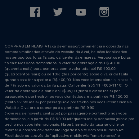
COMPRAS EM REAIS: A taxa de emissão/conveniência é cobrada nas
compras realizadas através do website da Azul, balcões localizados
nos aeroportos, lojas físicas, callcenter da empresa. Aeroportos e Lojas
físicas: Nos voos domésticos, o valor da cobrança é de R$ 40,00
(quarenta reais) para compras com o valor total até R$ 400,00
(quatrocentos reais) ou de 10% (dez por cento) sobre o valor da tarifa
quando esta for superior a R$ 400,00. Nos voos internacionais, a taxa é
de 7% sobre o valor da tarifa paga. Callcenter (+55 11 4003-1118): O
valor da cobrança é a partir de R$ 35,00 (trinta e cinco reais) por
passageiro e por trecho nos voos domésticos, e a partir de R$ 120,00
(cento e vinte reais) por passageiro e por trecho nos voos internacionais.
Website: O valor da cobrança é a partir de R$ 9,90
(nove reais e noventa centavos) por passageiro e por trecho nos voos
domésticos, e a partir de R$ 50,00 (cinquenta reais) por passageiro e por
trecho nos voos internacionais. Haverá isenção da taxa se o cliente
realizar a compra devidamente logado no site com seu número Azul
Fidelidade ou através do “aplicativo mobile (via "smartphones" e