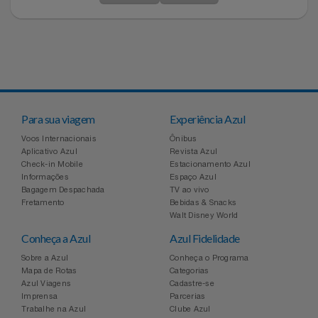
Para sua viagem
Experiência Azul
Voos Internacionais
Ônibus
Aplicativo Azul
Revista Azul
Check-in Mobile
Estacionamento Azul
Informações
Espaço Azul
Bagagem Despachada
TV ao vivo
Fretamento
Bebidas & Snacks
Walt Disney World
Conheça a Azul
Azul Fidelidade
Sobre a Azul
Conheça o Programa
Mapa de Rotas
Categorias
Azul Viagens
Cadastre-se
Imprensa
Parcerias
Trabalhe na Azul
Clube Azul