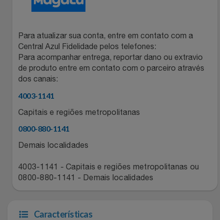
Relógios
Stanley Pmi
Para atualizar sua conta, entre em contato com a
Saúde E Bem-Estar
The Bar
Central Azul Fidelidade pelos telefones:
Para acompanhar entrega, reportar dano ou extravio
TV
Top Store
de produto entre em contato com o parceiro através
dos canais:
Utilidades Industriais
Tramontina
4003-1141
Capitais e regiões metropolitanas
Vestuário
Três Corações
0800-880-1141
Weconnect
Demais localidades
4003-1141 - Capitais e regiões metropolitanas ou
0800-880-1141 - Demais localidades
Características