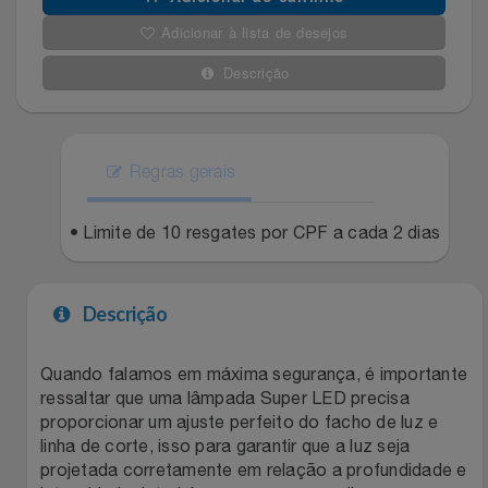
Adicionar à lista de desejos
Filmes
Lity
Netshoes
Descrição
Informática
Loccitane Au Bresil
Pet Love Saúde
Jardim
Loccitane En Provence
Ponto Frio
Regras gerais
Jogos E Consoles
Magalu
Pontos Por Opiniões
• Limite de 10 resgates por CPF a cada 2 dias
Livros
Meu Resgate Favorito
Portal Das Malas
Descrição
Malas E Mochilas
Mondial
Renner
Quando falamos em máxima segurança, é importante
Mercado
Mormaii
Sams Club
ressaltar que uma lâmpada Super LED precisa
proporcionar um ajuste perfeito do facho de luz e
Móveis
Multi
Topstore
linha de corte, isso para garantir que a luz seja
projetada corretamente em relação a profundidade e