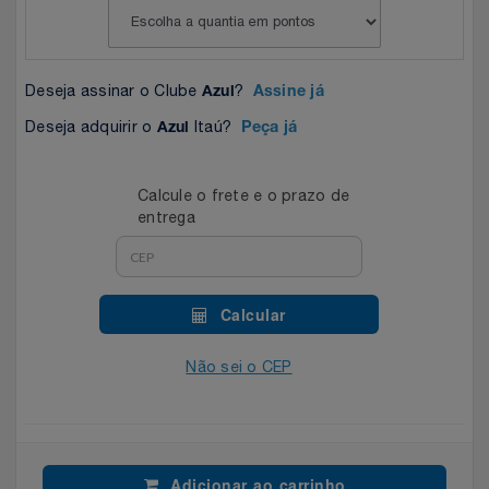
Celulares E Smartphone
Easylive
Estoque
Cosméticos
Electrolux
Extra
Deseja assinar o Clube
?
Azul
Assine já
Deseja adquirir o
Itaú?
Cozinha
Azul
Peça já
Extra
Individual
Doações
Fortaleza
Insider
Calcule o frete e o prazo de
entrega
Eletrodomésticos
Gama Italy
John John
Eletroportáteis
Giftty
Le Lis
Calcular
Esportes
Havanna
Magalu
Não sei o CEP
Experiências
Hospital De Amor
Méliuz
Ferramentas
Jbl
Natura
Adicionar ao carrinho