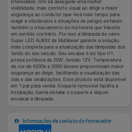
Natal
Natura
intensidade. Isto irá assegurar uma melhor
visibilidade, mais conforto visual ao dirigir e maior
segurança ao condutor (que terá mais tempo para
Notebooks E Tablet
Netshoes
reagir a obstáculos e situações de perigo) evitando
também o ofuscamento do motorista que transita
Óculos
Oster
em sentido contrário. Por isso a lâmpada de carro
Super LED AU832 da Multilaser garante a solução
Papelaria
mais completa para a atualização das lâmpadas dos
Perfumes & Cosméticos
faróis do seu veículo. Seu encaixe é do tipo H1,
possui potência de 20W, tensão 12V. Temperatura
Páscoa
Ponto Frio
de cor de 6200k e 2000 lúmens proporcionam maior
segurança ao dirigir, facilitando a visualização das
Perfumaria
Portal Das Malas
vias e das sinalizações. Esse produto está disponível
em 1 par para venda. Soquete removível facilita a
instalação, basta instalar o soquete e depois
Perfume
Porto Brasil
encaixar a lâmpada.
Perfumes
Renner
Informações de contato do fornecedor
Pet
Safe – Escola De Aviação