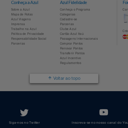
Conheça a Azul
Azul Fidelidade
Sobre a Azul
Conheça o Programa
Mapa de Rotas
Categorias
Azul Viagens
Cadastre-se
Imprensa
Parcerias
Trabalhe na Azul
Clube Azul
Política de Privacidade
Cartão Azul Itaú
Responsabilidade Social
Passagens Internacionais
Parcerias
Comprar Pontos
Renovar Pontos
Transferir Pontos
Azul Incentivo
Regulamentos
Voltar ao topo