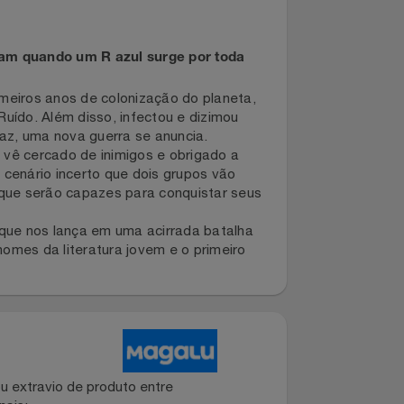
nsificam quando um R azul surge por toda
s primeiros anos de colonização do planeta,
, o Ruído. Além disso, infectou e dizimou
s de paz, uma nova guerra se anuncia.
ele se vê cercado de inimigos e obrigado a
 nesse cenário incerto que dois grupos vão
a. Do que serão capazes para conquistar seus
 fôlego que nos lança em uma acirrada batalha
ores nomes da literatura jovem e o primeiro