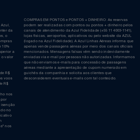
Siga-nos no Twitter
Inscreva-se no nosso cana
ia é
COMPRAS EM PONTOS e PONTOS + DINHEIRO: As reserva
 da Azul,
podem ser realizadas com pontos ou pontos + dinheiro p
allcenter da
canais de atendimento da Azul Fidelidade (+55 11 4003-11
ticos, o
lojas físicas, aeroportos, aplicativos ou pelo website da 
ara compras
(logado na Azul Fidelidade). A Azul Linhas Aéreas inform
 ou de 10%
apenas vende passagens aéreas por meio dos canais ofic
or superior a
mencionados. Mensagens falsas vêm sendo indevidamen
obre o valor
enviadas via e-mail por pessoas não autorizadas. Infor
 da
que não enviamos e-mails para concessão de passagens
por
aéreas mediante a apresentação de cupom numerado e
rtir de R$
guichês da companhia e solicita aos clientes que
cho nos voos
desconsiderem eventuais e-mails com tal conteúdo.
tir de R$