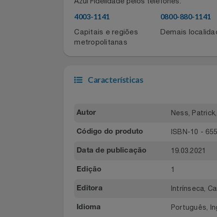
Filmes
Para atualizar sua conta, entre em co
Azul Fidelidade pelos telefones:
Informática
4003-1141
0800-880-11
Jardim
Capitais e regiões
Demais local
metropolitanas
Jogos E Consoles
Livros
Características
Malas E Mochilas
Ness, Patr
Autor
Mercado
ISBN-10 -
Código do produto
Móveis
19.03.2021
Data de publicação
1
Edição
Natal