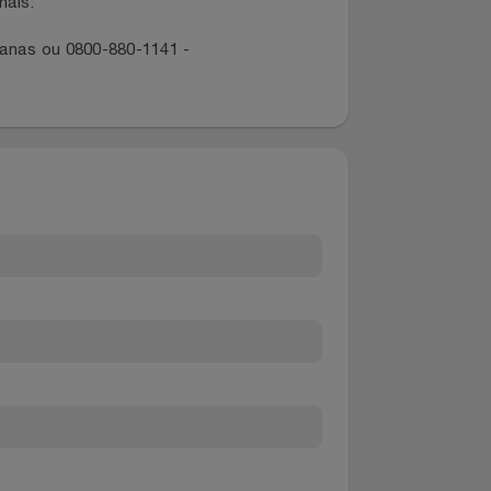
dano ou extravio de produto entre
dos canais:
ropolitanas ou 0800-880-1141 -
381