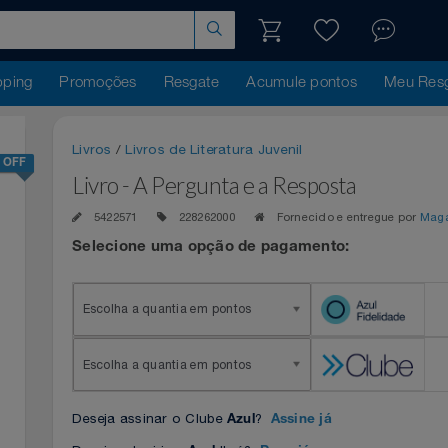
hopping
Promoções
Resgate
Acumule pontos
Me
Livros
/
Livros de Literatura Juvenil
30% OFF
Livro - A Pergunta e a Resposta
5422571
228262000
Fornecido e entregue 
Selecione uma opção de pagamento:
Escolha a quantia em pontos
Escolha a quantia em pontos
Deseja assinar o Clube
?
Azul
Assine já