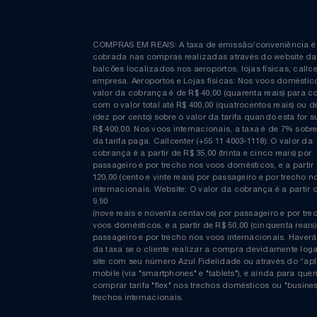
Curta nossa página no Facebook
COMPRAS EM REAIS: A taxa de emissão/conveniênc
cobrada nas compras realizadas através do website
balcões localizados nos aeroportos, lojas físicas, c
empresa. Aeroportos e Lojas físicas: Nos voos domés
valor da cobrança é de R$ 40,00 (quarenta reais) p
com o valor total até R$ 400,00 (quatrocentos reais)
(dez por cento) sobre o valor da tarifa quando esta f
R$ 400,00. Nos voos internacionais, a taxa é de 7% s
da tarifa paga. Callcenter (+55 11 4003-1118): O valor
cobrança é a partir de R$ 35,00 (trinta e cinco reais) 
passageiro e por trecho nos voos domésticos, e a pa
120,00 (cento e vinte reais) por passageiro e por tre
internacionais. Website: O valor da cobrança é a par
9,90