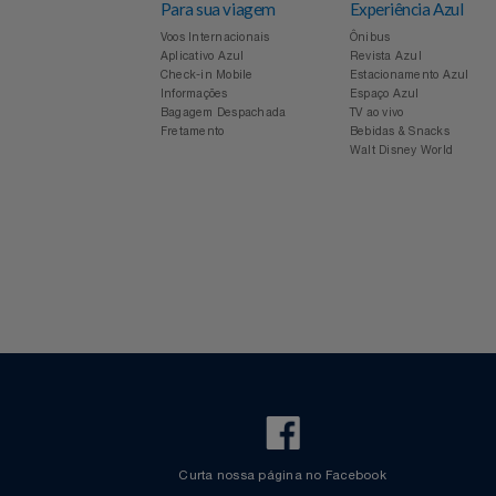
Relógios
Saúde E Bem-Estar
TV
Para sua viagem
Experiência Azul
Voos Internacionais
Ônibus
Aplicativo Azul
Revista Azul
Utilidades Industriais
Check-in Mobile
Estacionamento Azul
Informações
Espaço Azul
Vestuário
Bagagem Despachada
TV ao vivo
Fretamento
Bebidas & Snacks
Walt Disney World