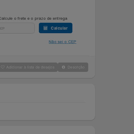
Calcule o frete e o prazo de entrega
Calcular
Não sei o CEP
Adicionar à lista de desejos
Descrição