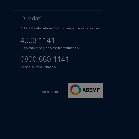
l do Youtube
Compartilhe sua experiência no Instagram
Dúvidas?
s
elos
A
está à disposição pelos telefones:
Azul Fidelidade
41),
AZUL
4003 1141
a que
iais
Capitais e regiões metropolitanas
te
mamos
0800 880 1141
m
Demais localidades