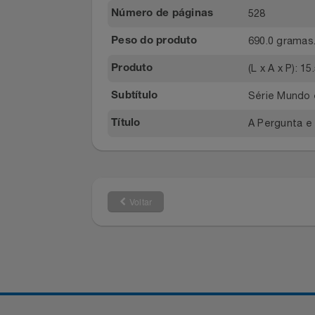
Intrínseca
Editora
Notebooks E Tablet
Português,
Idioma
Óculos
528
Número de páginas
690.0 gra
Papelaria
Peso do produto
(L x A x P)
Produto
Páscoa
Série Mun
Subtítulo
Perfumaria
A Pergunt
Título
Perfume
Perfumes
Voltar
Pet