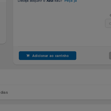
Deseja adquirir o
Itaú?
Azul
Peça já
Adicionar ao carrinho
a 2 dias