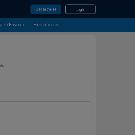
Cadastre-se
Login
u Resgate Favorito
Experiências
por
Magalu