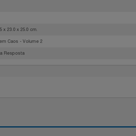
, Candlewick Press
 Inglês
mas.
: 15.5 x 23.0 x 25.0 cm.
do em Caos - Volume 2
a e a Resposta