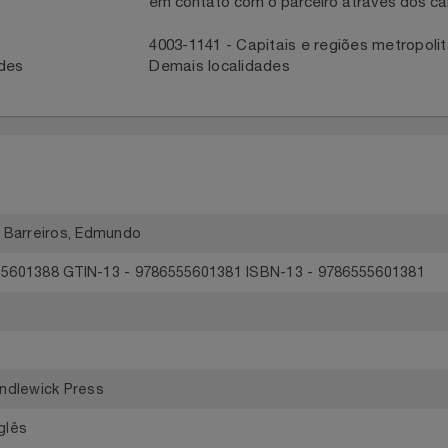
ntato com a Central
Para acompanhar entrega, reportar 
em contato com o parceiro através 
41
4003-1141 - Capitais e regiões met
idades
Demais localidades
ick, Barreiros, Edmundo
 6555601388 GTIN-13 - 9786555601381 ISBN-13 - 9786555601