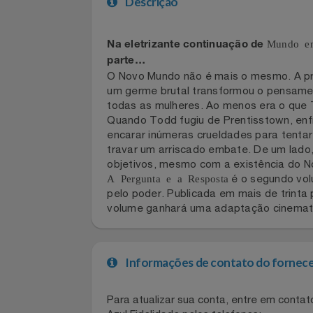
Celulares E Smartphone
Descrição
Cosméticos
Mundo
Cozinha
Na eletrizante continuação de
parte…
O Novo Mundo não é mais o mesmo. A 
Doações
um germe brutal transformou o pensa
todas as mulheres. Ao menos era o qu
Eletrodomésticos
Quando Todd fugiu de Prentisstown, e
encarar inúmeras crueldades para ten
Eletroportáteis
travar um arriscado embate. De um l
objetivos, mesmo com a existência 
A Pergunta e a Resposta
é o segundo 
Esportes
pelo poder. Publicada em mais de tri
volume ganhará uma adaptação cinema
Experiências
Ferramentas
Informações de contato do for