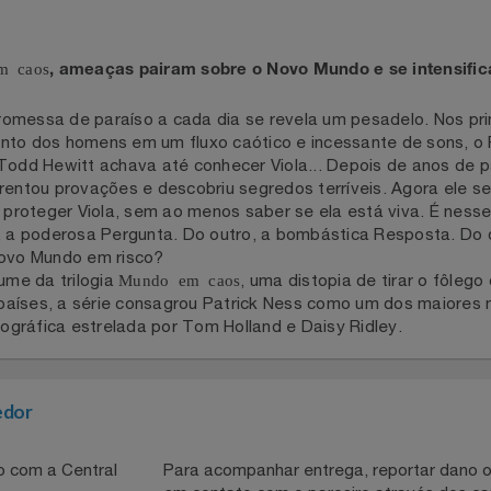
 em caos
, ameaças pairam sobre o Novo Mundo e se inte
promessa de paraíso a cada dia se revela um pesadelo. No
mento dos homens em um fluxo caótico e incessante de sons
e Todd Hewitt achava até conhecer Viola... Depois de ano
nfrentou provações e descobriu segredos terríveis. Agora 
tar proteger Viola, sem ao menos saber se ela está viva. É
ado, a poderosa Pergunta. Do outro, a bombástica Respost
do Novo Mundo em risco?
volume da trilogia
Mundo em caos
, uma distopia de tirar o
nta países, a série consagrou Patrick Ness como um dos mai
tográfica estrelada por Tom Holland e Daisy Ridley.
necedor