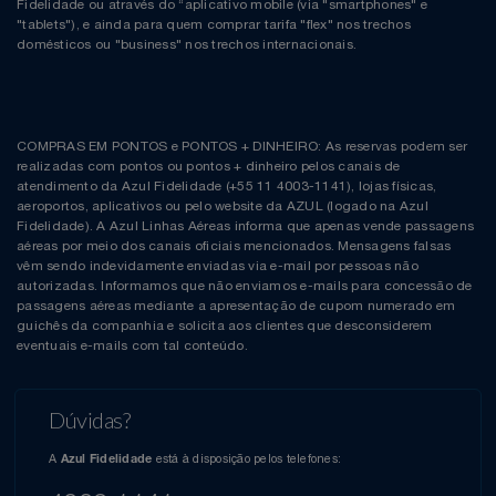
Fidelidade ou através do “aplicativo mobile (via "smartphones" e
"tablets"), e ainda para quem comprar tarifa "flex" nos trechos
domésticos ou "business" nos trechos internacionais.
COMPRAS EM PONTOS e PONTOS + DINHEIRO: As reservas podem ser
realizadas com pontos ou pontos + dinheiro pelos canais de
atendimento da Azul Fidelidade (+55 11 4003-1141), lojas físicas,
aeroportos, aplicativos ou pelo website da AZUL (logado na Azul
Fidelidade). A Azul Linhas Aéreas informa que apenas vende passagens
aéreas por meio dos canais oficiais mencionados. Mensagens falsas
vêm sendo indevidamente enviadas via e-mail por pessoas não
autorizadas. Informamos que não enviamos e-mails para concessão de
passagens aéreas mediante a apresentação de cupom numerado em
guichês da companhia e solicita aos clientes que desconsiderem
eventuais e-mails com tal conteúdo.
Dúvidas?
A
está à disposição pelos telefones:
Azul Fidelidade