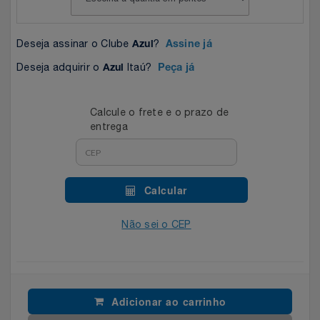
Celulares E Smartphone
SEU VALE TE ESPERANDO
Easylive
Estoque
Deseja assinar o Clube
?
Azul
Assine já
Cosméticos
TOP STORE 8.8
Electrolux
Extra
Deseja adquirir o
Itaú?
Azul
Peça já
Cozinha
Extra
Individual
Calcule o frete e o prazo de
Doações
Fortaleza
Insider
entrega
Eletrodomésticos
Gama Italy
John John
Calcular
Eletroportáteis
Giftty
Le Lis
Não sei o CEP
Esportes
Havanna
Magalu
Experiências
Hospital De Amor
Méliuz
Adicionar ao carrinho
Ferramentas
Jbl
Natura