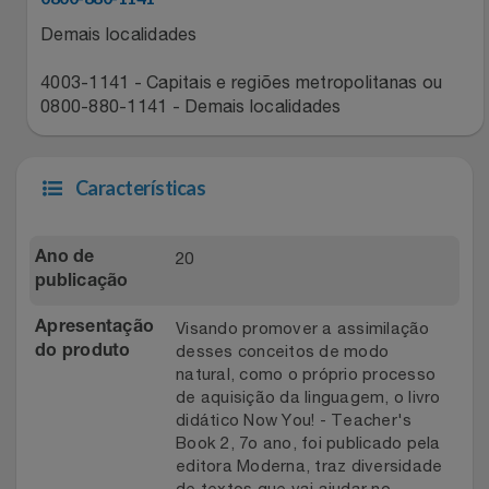
Relógios
Stanley Pmi
Demais localidades
Saúde E Bem-Estar
4003-1141 - Capitais e regiões metropolitanas ou
The Bar
0800-880-1141 - Demais localidades
TV
Top Store
Características
Utilidades Industriais
Tramontina
Vestuário
Três Corações
20
Ano de
publicação
Weconnect
Visando promover a assimilação
Apresentação
desses conceitos de modo
do produto
natural, como o próprio processo
de aquisição da linguagem, o livro
didático Now You! - Teacher's
Book 2, 7o ano, foi publicado pela
editora Moderna, traz diversidade
de textos que vai ajudar no