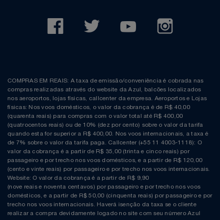
COMPRAS EM REAIS: A taxa de emissão/conveniência é cobrada nas
compras realizadas através do website da Azul, balcões localizados
nos aeroportos, lojas físicas, callcenter da empresa. Aeroportos e Lojas
físicas: Nos voos domésticos, o valor da cobrança é de R$ 40,00
(quarenta reais) para compras com o valor total até R$ 400,00
(quatrocentos reais) ou de 10% (dez por cento) sobre o valor da tarifa
quando esta for superior a R$ 400,00. Nos voos internacionais, a taxa é
de 7% sobre o valor da tarifa paga. Callcenter (+55 11 4003-1118): O
valor da cobrança é a partir de R$ 35,00 (trinta e cinco reais) por
passageiro e por trecho nos voos domésticos, e a partir de R$ 120,00
(cento e vinte reais) por passageiro e por trecho nos voos internacionais.
Website: O valor da cobrança é a partir de R$ 9,90
(nove reais e noventa centavos) por passageiro e por trecho nos voos
domésticos, e a partir de R$ 50,00 (cinquenta reais) por passageiro e por
trecho nos voos internacionais. Haverá isenção da taxa se o cliente
realizar a compra devidamente logado no site com seu número Azul