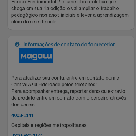
Natal
Natura
Ensino Fundamental 2, é uma obra coletiva que
chega em sua 1a edição e vai ampliar o trabalho
pedagógico nos anos iniciais e levar a aprendizagem
Notebooks E Tablet
Netshoes
além da sala de aula.
Óculos
Oster
Informações de contato do fornecedor
Papelaria
Perfumes & Cosméticos
Páscoa
Ponto Frio
Para atualizar sua conta, entre em contato com a
Perfumaria
Portal Das Malas
Central Azul Fidelidade pelos telefones:
Para acompanhar entrega, reportar dano ou extravio
Perfume
Porto Brasil
de produto entre em contato com o parceiro através
dos canais:
Perfumes
Renner
4003-1141
Capitais e regiões metropolitanas
Pet
Safe – Escola De Aviação
0800-880-1141