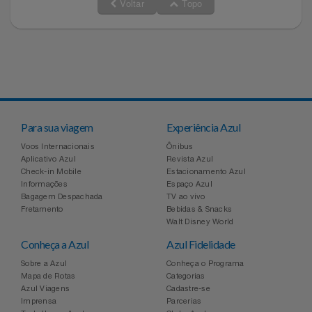
Voltar
Topo
Para sua viagem
Experiência Azul
Voos Internacionais
Ônibus
Aplicativo Azul
Revista Azul
Check-in Mobile
Estacionamento Azul
Informações
Espaço Azul
Bagagem Despachada
TV ao vivo
Fretamento
Bebidas & Snacks
Walt Disney World
Conheça a Azul
Azul Fidelidade
Sobre a Azul
Conheça o Programa
Mapa de Rotas
Categorias
Azul Viagens
Cadastre-se
Imprensa
Parcerias