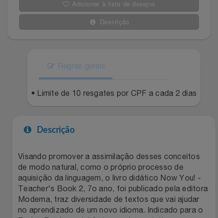
Adicionar à lista de desejos
Filmes
Lity
Netshoes
Descrição
Informática
Loccitane Au Bresil
Pet Love Saúde
Jardim
Regras gerais
Loccitane En Provence
Ponto Frio
Jogos E Consoles
• Limite de 10 resgates por CPF a cada 2 dias
Magalu
Pontos Por Opiniões
Livros
Meu Resgate Favorito
Portal Das Malas
Descrição
Malas E Mochilas
Mondial
Renner
Visando promover a assimilação desses conceitos
de modo natural, como o próprio processo de
Mercado
Mormaii
Sams Club
aquisição da linguagem, o livro didático Now You! -
Teacher's Book 2, 7o ano, foi publicado pela editora
Móveis
Multi
Topstore
Moderna, traz diversidade de textos que vai ajudar
no aprendizado de um novo idioma. Indicado para o