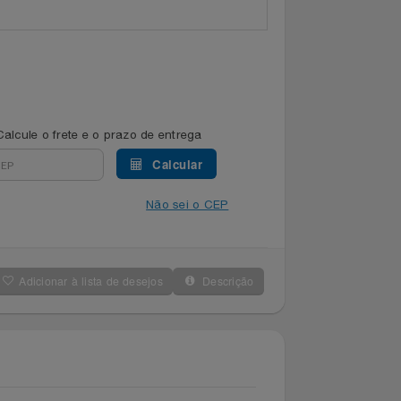
Calcule o frete e o prazo de entrega
Calcular
Não sei o CEP
Adicionar à lista de desejos
Descrição