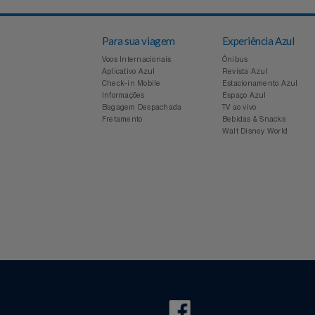
Voltar
Para sua viagem
Experiência Azul
Voos Internacionais
Ônibus
Aplicativo Azul
Revista Azul
Check-in Mobile
Estacionamento Azul
Informações
Espaço Azul
Bagagem Despachada
TV ao vivo
Fretamento
Bebidas & Snacks
Walt Disney World