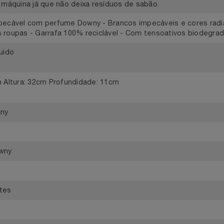
ir 100ml do produto, aplicar uma camada sobre as manchas, 
 ou diretamente na máquina. Sabão Líquido Ariel Cores Radi
pecáveis com o mesmo perfume inconfundível de Downy. Lim
me inconfundível de Downy. Ajuda a prevenir sinais de desga
sua máquina já que não deixa resíduos de sabão.
 impecável com perfume Downy - Brancos impecáveis e cores 
das roupas - Garrafa 100% reciclável - Com tensoativos bio
Líquido
16cm Altura: 32cm Profundidade: 11cm
Downy
 Downy