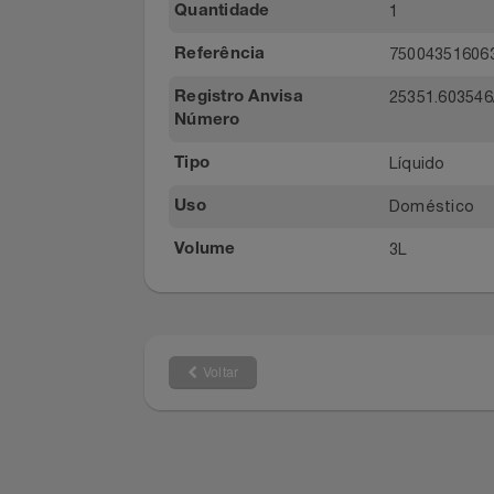
Ariel
Marca
Relógios
Cores Rad
Modelo
Saúde E Bem-Estar
30 dias
Prazo de Garantia
TV
1
Quantidade
75004351
Referência
Utilidades Industriais
25351.603
Registro Anvisa
Vestuário
Número
Líquido
Tipo
Doméstic
Uso
3L
Volume