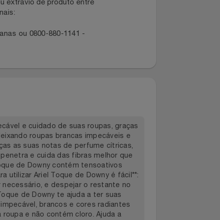
dano ou extravio de produto entre
dos canais:
ropolitanas ou 0800-880-1141 -
a impecável e cuidado de suas roupas, graças
ecido deixando roupas brancas impecáveis e
ny graças as suas notas de perfume cítricas,
líquido penetra e cuida das fibras melhor que
. Ariel Toque de Downy contém tensoativos
s. Para utilizar Ariel Toque de Downy é fácil**: