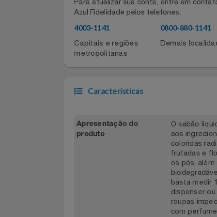
Informações de contato do for
Filmes
Para atualizar sua conta, entre em co
Informática
Azul Fidelidade pelos telefones:
4003-1141
0800-880-11
Jardim
Capitais e regiões
Demais local
metropolitanas
Jogos E Consoles
Livros
Características
Malas E Mochilas
O sabão l
Apresentação do
Mercado
aos ingre
produto
coloridas 
Móveis
frutadas e
os pós, a
biodegradá
Natal