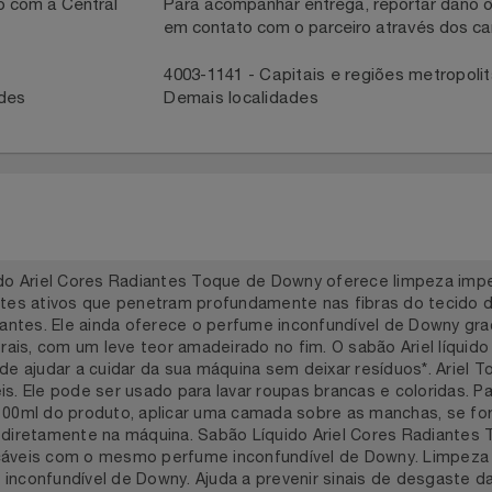
necedor
ntato com a Central
Para acompanhar entrega, reportar 
em contato com o parceiro através 
41
4003-1141 - Capitais e regiões met
idades
Demais localidades
íquido Ariel Cores Radiantes Toque de Downy oferece limpez
dientes ativos que penetram profundamente nas fibras do t
radiantes. Ele ainda oferece o perfume inconfundível de Dow
 florais, com um leve teor amadeirado no fim. O sabão Ariel 
lém de ajudar a cuidar da sua máquina sem deixar resíduos*
veis. Ele pode ser usado para lavar roupas brancas e colorida