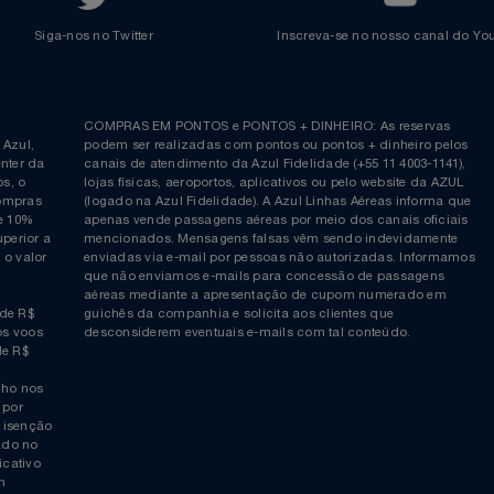
Voltar ao topo
Siga-nos no Twitter
Inscreva-se no nosso cana
ia é
COMPRAS EM PONTOS e PONTOS + DINHEIRO: As reserva
 da Azul,
podem ser realizadas com pontos ou pontos + dinheiro p
allcenter da
canais de atendimento da Azul Fidelidade (+55 11 4003-11
ticos, o
lojas físicas, aeroportos, aplicativos ou pelo website da 
ara compras
(logado na Azul Fidelidade). A Azul Linhas Aéreas inform
 ou de 10%
apenas vende passagens aéreas por meio dos canais ofic
or superior a
mencionados. Mensagens falsas vêm sendo indevidamen
obre o valor
enviadas via e-mail por pessoas não autorizadas. Infor
 da
que não enviamos e-mails para concessão de passagens
por
aéreas mediante a apresentação de cupom numerado e