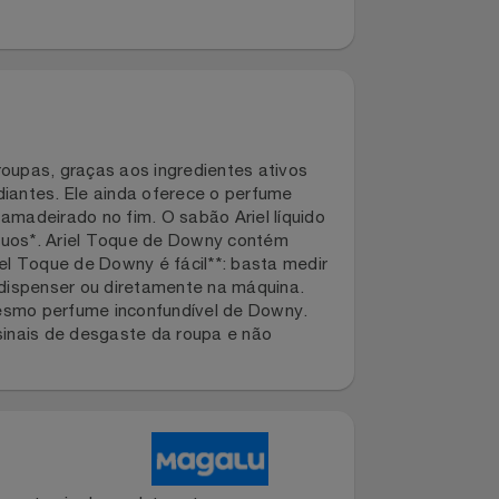
suas roupas, graças aos ingredientes ativos
as radiantes. Ele ainda oferece o perfume
e teor amadeirado no fim. O sabão Ariel líquido
ar resíduos*. Ariel Toque de Downy contém
zar Ariel Toque de Downy é fácil**: basta medir
nte no dispenser ou diretamente na máquina.
om o mesmo perfume inconfundível de Downy.
venir sinais de desgaste da roupa e não