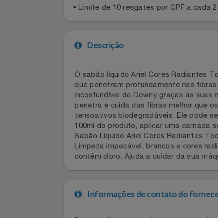
Regras gerais
Celulares E Smartphone
• Limite de 10 resgates por CPF a cad
Cosméticos
Cozinha
Descrição
Doações
O sabão líquido Ariel Cores Radiante
Eletrodomésticos
que penetram profundamente nas fibra
inconfundível de Downy graças as suas
Eletroportáteis
penetra e cuida das fibras melhor qu
tensoativos biodegradáveis. Ele pode 
100ml do produto, aplicar uma camada
Esportes
Sabão Líquido Ariel Cores Radiantes
Limpeza impecável, brancos e cores r
Experiências
contém cloro. Ajuda a cuidar da sua 
Ferramentas