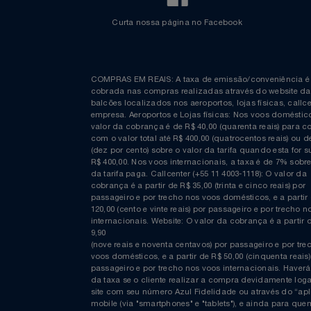
Curta nossa página no Facebook
COMPRAS EM REAIS: A taxa de emissão/conveniênc
cobrada nas compras realizadas através do website
balcões localizados nos aeroportos, lojas físicas, c
empresa. Aeroportos e Lojas físicas: Nos voos domés
valor da cobrança é de R$ 40,00 (quarenta reais) p
com o valor total até R$ 400,00 (quatrocentos reais)
(dez por cento) sobre o valor da tarifa quando esta f
R$ 400,00. Nos voos internacionais, a taxa é de 7% s
da tarifa paga. Callcenter (+55 11 4003-1118): O valor
cobrança é a partir de R$ 35,00 (trinta e cinco reais) 