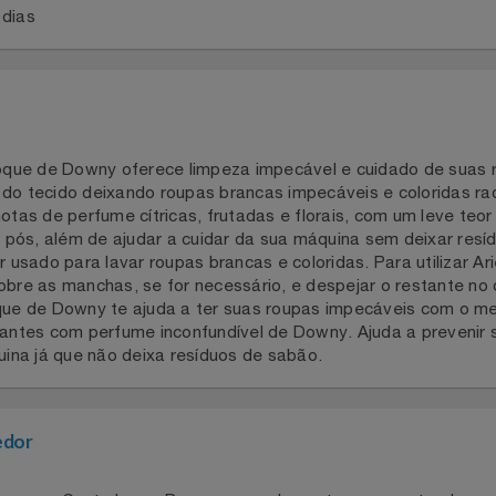
a 2 dias
s Toque de Downy oferece limpeza impecável e cuidado de 
s do tecido deixando roupas brancas impecáveis e colorid
 notas de perfume cítricas, frutadas e florais, com um lev
e os pós, além de ajudar a cuidar da sua máquina sem deix
ser usado para lavar roupas brancas e coloridas. Para utili
 sobre as manchas, se for necessário, e despejar o resta
 Toque de Downy te ajuda a ter suas roupas impecáveis c
adiantes com perfume inconfundível de Downy. Ajuda a pre
máquina já que não deixa resíduos de sabão.