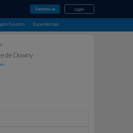
Cadastre-se
Login
u Resgate Favorito
Experiências
 Líquido
es Toque de Downy
por
Magalu