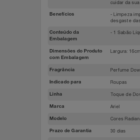
basta med
dispenser
Notebooks E Tablet
roupas im
com perfu
cuidar da 
Óculos
- Limpeza
Benefícios
Papelaria
desgaste 
- 1 Sabão 
Conteúdo da
Páscoa
Embalagem
Perfumaria
Largura: 
Dimensões do Produto
com Embalagem
Perfume
Perfume 
Fragrância
Perfumes
Roupas
Indicado para
Toque de
Linha
Pet