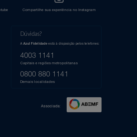
l do Youtube
Compartilhe sua experiência no Instagram
Dúvidas?
s
elos
A
está à disposição pelos telefones:
Azul Fidelidade
41),
AZUL
4003 1141
a que
iais
Capitais e regiões metropolitanas
te
mamos
0800 880 1141
m
Demais localidades