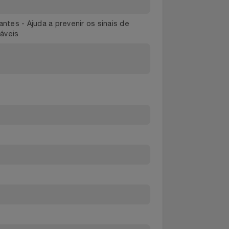
se for necessário, e despejar o restante no
antes Toque de Downy te ajuda a ter suas
peza impecável, brancos e cores radiantes
ste da roupa e não contém cloro. Ajuda a
radiantes - Ajuda a prevenir os sinais de
degradáveis