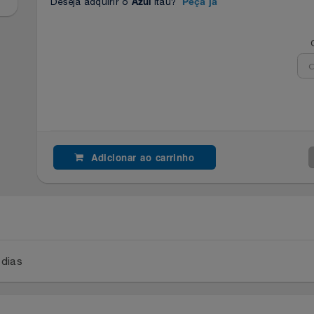
Deseja adquirir o
Itaú?
Azul
Peça já
Adicionar ao carrinho
a 2 dias