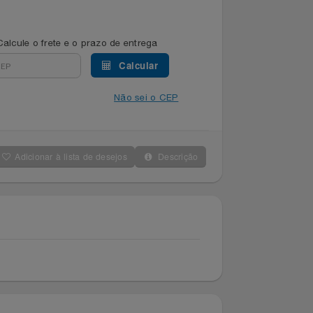
Calcule o frete e o prazo de entrega
Calcular
Não sei o CEP
Adicionar à lista de desejos
Descrição