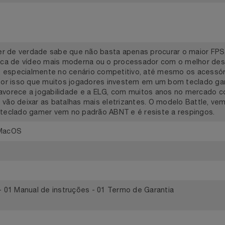
idades
Demais localidades
mer de verdade sabe que não basta apenas procurar o maior
a placa de vídeo mais moderna ou o processador com o mel
o, especialmente no cenário competitivo, até mesmo os ace
. É por isso que muitos jogadores investem em um bom tec
e favorece a jogabilidade e a ELG, com muitos anos no me
ue vão deixar as batalhas mais eletrizantes. O modelo Batt
o o teclado gamer vem no padrão ABNT e é resiste a respin
s - MacOS