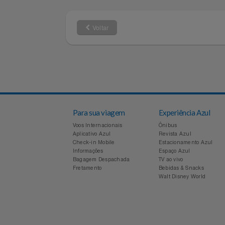
suporte@e
SAC do Fornecedor
Gamer
Tipo
Voltar
Para sua viagem
Experiência Azul
Voos Internacionais
Ônibus
Aplicativo Azul
Revista Azul
Check-in Mobile
Estacionamento Azul