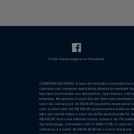
Informações
Espaço Azul
Bagagem Despachada
TV ao vivo
Fretamento
Bebidas & Snacks
Walt Disney World
Curta nossa página no Facebook