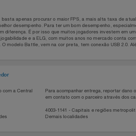
o basta apenas procurar o maior FPS, a mais alta taxa de 
o melhor desempenho. Para ter um bom desempenho, espe
a fazem diferença. É por isso que muitos jogadores invest
e a jogabilidade e a ELG, com muitos anos no mercado co
ntes. O modelo Battle, vem na cor preta, tem conexão USB 
necedor
ntato com a Central
Para acompanhar entrega, reportar 
em contato com o parceiro através 
41
4003-1141 - Capitais e regiões met