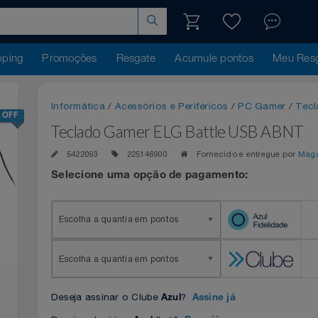
hopping
Promoções
Resgate
Acumule pontos
Me
Informática
/
Acessórios e Periféricos
/
PC Game
28% OFF
Teclado Gamer ELG Battle USB A
5422093
225146900
Fornecido e entregue 
Selecione uma opção de pagamento:
Escolha a quantia em pontos
Escolha a quantia em pontos
Deseja assinar o Clube
?
Azul
Assine já