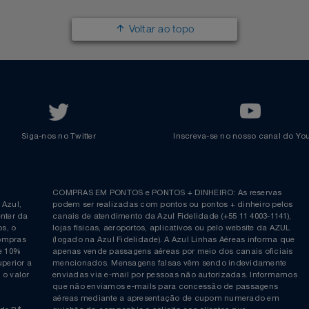
Imprensa
Parcerias
Trabalhe na Azul
Clube Azul
Política de Privacidade
Cartão Azul Itaú
Responsabilidade Social
Passagens Internacionais
Parcerias
Comprar Pontos
Renovar Pontos
Transferir Pontos
Azul Incentivo
Regulamentos
Voltar ao topo
Siga-nos no Twitter
Inscreva-se no nosso cana