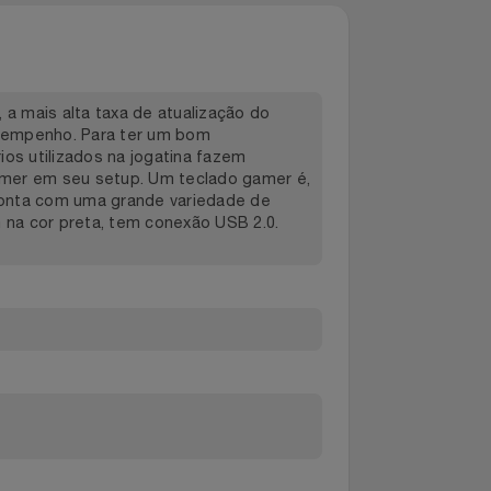
 FPS, a mais alta taxa de atualização do
hor desempenho. Para ter um bom
ssórios utilizados na jogatina fazem
lado gamer em seu setup. Um teclado gamer é,
rcado conta com uma grande variedade de
le, vem na cor preta, tem conexão USB 2.0.
gos.