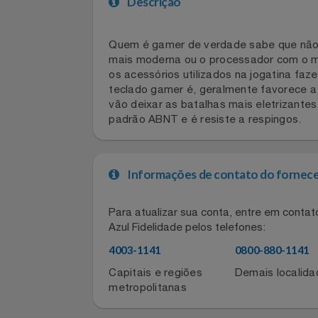
Celulares E Smartphone
SEU VALE TE ESPERANDO
Descrição
Cosméticos
TOP STORE 8.8
Quem é gamer de verdade sabe que nã
Cozinha
mais moderna ou o processador com 
os acessórios utilizados na jogatin
Doações
teclado gamer é, geralmente favorec
vão deixar as batalhas mais eletriza
Eletrodomésticos
padrão ABNT e é resiste a respingos.
Eletroportáteis
Informações de contato do for
Esportes
Para atualizar sua conta, entre em co
Experiências
Azul Fidelidade pelos telefones:
4003-1141
0800-880-11
Ferramentas