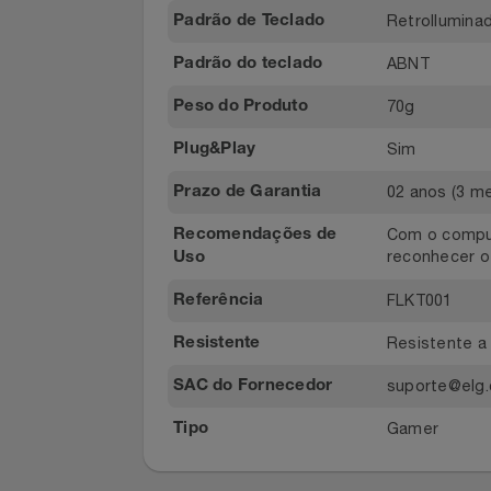
Termoplás
Material
Relógios
Battle
Modelo
Saúde E Bem-Estar
107
Número de Teclas
TV
RetroIlum
Padrão de Teclado
Utilidades Industriais
ABNT
Padrão do teclado
70g
Peso do Produto
Vestuário
Sim
Plug&Play
02 anos (3
Prazo de Garantia
Com o com
Recomendações de
reconhecer
Uso
FLKT001
Referência
Resistent
Resistente