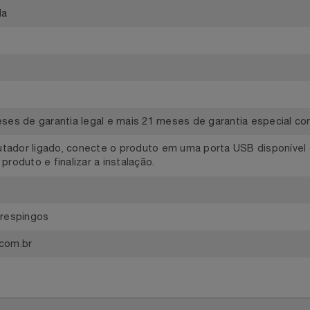
tico
inada
 meses de garantia legal e mais 21 meses de garantia especi
putador ligado, conecte o produto em uma porta USB disp
 o produto e finalizar a instalação.
e a respingos