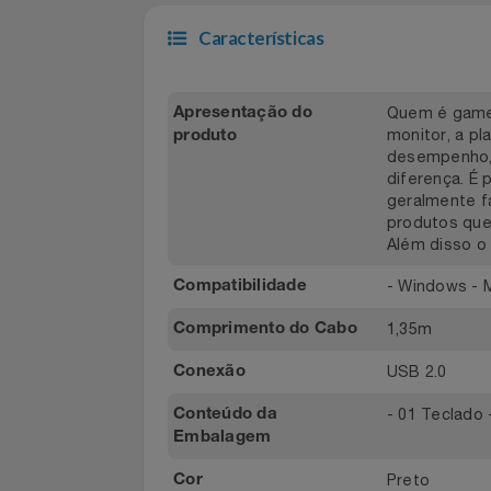
Capitais e regiões
Demais local
metropolitanas
Filmes
Informática
Características
Jardim
Quem é ga
Apresentação do
Jogos E Consoles
monitor, 
produto
desempenh
Livros
diferença
geralment
produtos q
Malas E Mochilas
Além diss
Mercado
- Window
Compatibilidade
1,35m
Comprimento do Cabo
Móveis
USB 2.0
Conexão
Natal