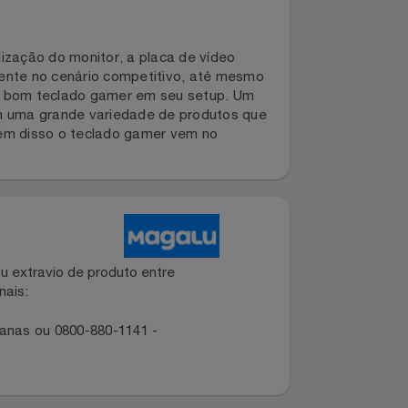
atualização do monitor, a placa de vídeo
cialmente no cenário competitivo, até mesmo
em em um bom teclado gamer em seu setup. Um
nta com uma grande variedade de produtos que
2.0. Além disso o teclado gamer vem no
dano ou extravio de produto entre
dos canais:
ropolitanas ou 0800-880-1141 -