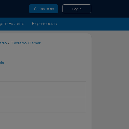
Cadastre-se
Login
u Resgate Favorito
Experiências
r
/
Teclado
/
Teclado Gamer
BNT
por
Magalu