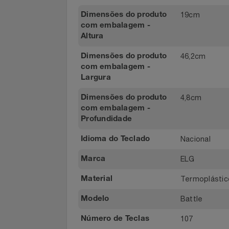
- 01 Tecla
Conteúdo da
Embalagem
Notebooks E Tablet
Preto
Cor
Óculos
19cm
Dimensões do produto
com embalagem -
Papelaria
Altura
Páscoa
46,2cm
Dimensões do produto
com embalagem -
Largura
Perfumaria
4,8cm
Dimensões do produto
Perfume
com embalagem -
Profundidade
Perfumes
Nacional
Idioma do Teclado
Pet
ELG
Marca