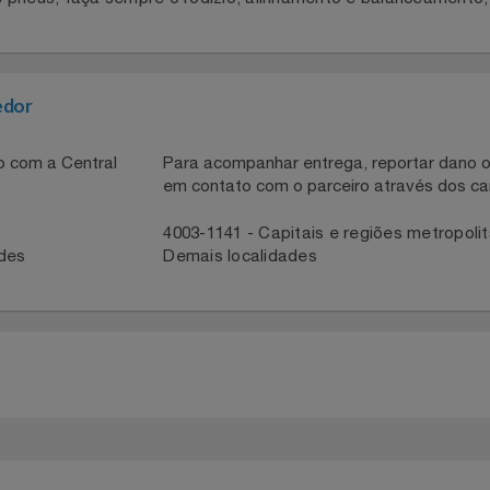
gularidade, pois ele é a parte que faz o contato do veículo 
medida 255/55R19 e índice de carga/velocidade de 111H, ele
e dos pneus, faça sempre o rodízio, alinhamento e balancea
necedor
ntato com a Central
Para acompanhar entrega, reportar 
em contato com o parceiro através 
41
4003-1141 - Capitais e regiões met
idades
Demais localidades