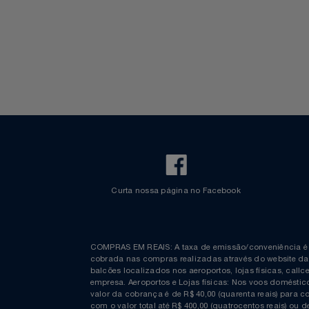
Voos Internacionais
Ônibus
Aplicativo Azul
Revista Azul
Check-in Mobile
Estacionamento Azul
Informações
Espaço Azul
Bagagem Despachada
TV ao vivo
Fretamento
Bebidas & Snacks
Walt Disney World
Curta nossa página no Facebook