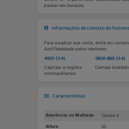
item que precisa ser verificado com re
Celulares E Smartphone
SEU VALE TE ESPERANDO
pneu Scorpion Verde All Season. Com 
de aro 19". E para maior durabilidad
Cosméticos
TOP STORE 8.8
passar em buracos.
Cozinha
Informações de contato do for
Doações
Para atualizar sua conta, entre em co
Eletrodomésticos
Azul Fidelidade pelos telefones:
4003-1141
0800-880-11
Eletroportáteis
Capitais e regiões
Demais local
metropolitanas
Esportes
Experiências
Características
Ferramentas