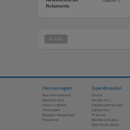
Relógios
1 Pneu
Quantidade de Peças
Saúde E Bem-Estar
1862500
Referência
Classe C
Resistência ao
TV
Rolamento
Utilidades Industriais
Vestuário
Voltar
Para sua viagem
Experiência Azul