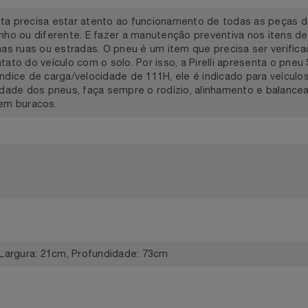
rista precisa estar atento ao funcionamento de todas as 
tranho ou diferente. E fazer a manutenção preventiva nos it
do nas ruas ou estradas. O pneu é um item que precisa ser ve
contato do veículo com o solo. Por isso, a Pirelli apresent
e índice de carga/velocidade de 111H, ele é indicado para ve
abilidade dos pneus, faça sempre o rodízio, alinhamento e 
sar em buracos.
12