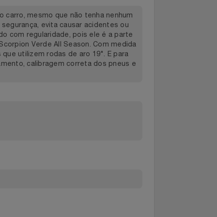
peças do carro, mesmo que não tenha nenhum
ens de segurança, evita causar acidentes ou
rificado com regularidade, pois ele é a parte
a o pneu Scorpion Verde All Season. Com medida
ículos que utilizem rodas de aro 19". E para
balanceamento, calibragem correta dos pneus e