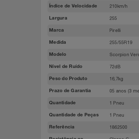
Altura: 73
Dimensões do Produto
Notebooks E Tablet
111H
Índice de Carga /
Velocidade
Óculos
210km/h
Índice de Velocidade
Papelaria
255
Largura
Pirelli
Marca
Páscoa
255/55R1
Medida
Perfumaria
Scorpion 
Modelo
Perfume
72dB
Nível de Ruído
16,7kg
Perfumes
Peso do Produto
05 anos (3
Prazo de Garantia
Pet
1 Pneu
Quantidade