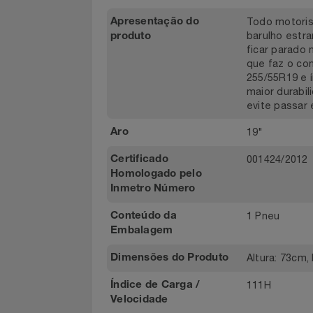
Classe E
Aderência no Molhado
Filmes
55
Altura
Informática
Todo moto
Apresentação do
barulho es
produto
Jardim
ficar para
que faz o 
Jogos E Consoles
255/55R19 
maior dur
evite pas
Livros
19"
Aro
Malas E Mochilas
001424/20
Certificado
Homologado pelo
Mercado
Inmetro Número
Móveis
1 Pneu
Conteúdo da
Embalagem
Natal