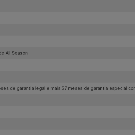
cm, Largura: 21cm, Profundidade: 73cm
9
Verde All Season
 meses de garantia legal e mais 57 meses de garantia especi