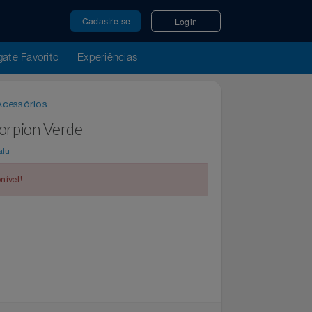
Cadastre-se
Login
u Resgate Favorito
Experiências
rro e Acessórios
1H Scorpion Verde
por
Magalu
indisponível!