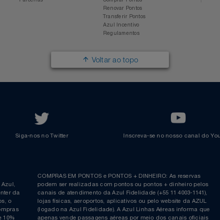
Sobre a Azul
Conheça o Programa
Mapa de Rotas
Categorias
Azul Viagens
Cadastre-se
Imprensa
Parcerias
Trabalhe na Azul
Clube Azul
Política de Privacidade
Cartão Azul Itaú
Responsabilidade Social
Passagens Internacionais
Parcerias
Comprar Pontos
Renovar Pontos
Transferir Pontos
Azul Incentivo
Regulamentos
Voltar ao topo
Siga-nos no Twitter
Inscreva-se no nosso cana