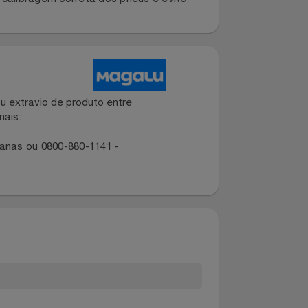
com o solo. Por isso, a Pirelli apresenta o
 é indicado para veículos que utilizem rodas
mento, calibragem correta dos pneus e evite
dano ou extravio de produto entre
dos canais:
ropolitanas ou 0800-880-1141 -