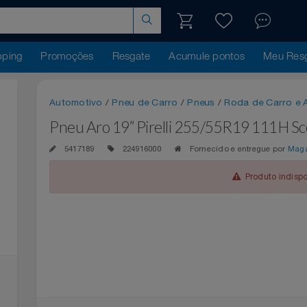
hopping
Promoções
Resgate
Acumule pontos
Me
Automotivo
/
Pneu de Carro
/
Pneus
/
Roda de Ca
Pneu Aro 19” Pirelli 255/55R19 11
5417189
224916000
Fornecido e entregue 
Produto 