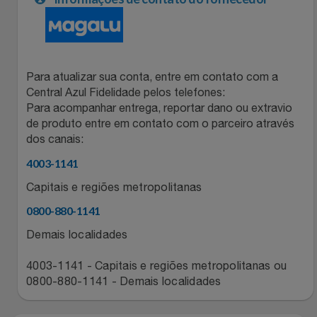
Relógios
Stanley Pmi
Saúde E Bem-Estar
The Bar
Para atualizar sua conta, entre em contato com a
TV
Top Store
Central Azul Fidelidade pelos telefones:
Para acompanhar entrega, reportar dano ou extravio
de produto entre em contato com o parceiro através
Utilidades Industriais
Tramontina
dos canais:
Vestuário
4003-1141
Três Corações
Capitais e regiões metropolitanas
Weconnect
0800-880-1141
Demais localidades
4003-1141 - Capitais e regiões metropolitanas ou
0800-880-1141 - Demais localidades