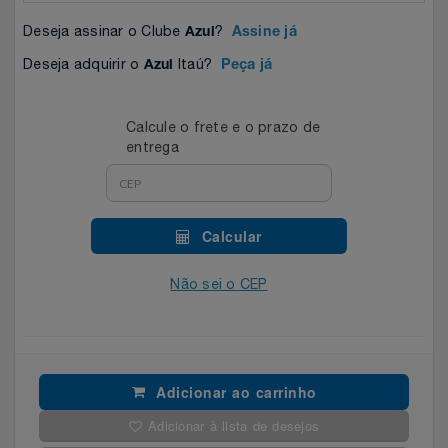
Celulares E Smartphone
SEU VALE TE ESPERANDO
Easylive
Estoque
Deseja assinar o Clube
?
Azul
Assine já
Deseja adquirir o
Itaú?
Cosméticos
Azul
Peça já
TOP STORE 8.8
Electrolux
Extra
Cozinha
Extra
Individual
Calcule o frete e o prazo de
entrega
Doações
Fortaleza
Insider
Eletrodomésticos
Gama Italy
John John
Calcular
Eletroportáteis
Giftty
Le Lis
Não sei o CEP
Esportes
Havanna
Magalu
Experiências
Hospital De Amor
Méliuz
Adicionar ao carrinho
Adicionar à lista de desejos
Ferramentas
Jbl
Natura