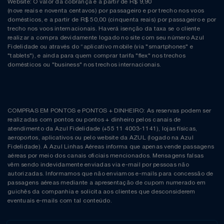
Website: O valor da cobrança é a partir de R$ 9,90
(nove reais e noventa centavos) por passageiro e por trecho nos voos
domésticos, e a partir de R$ 50,00 (cinquenta reais) por passageiro e por
trecho nos voos internacionais. Haverá isenção da taxa se o cliente
realizar a compra devidamente logado no site com seu número Azul
Fidelidade ou através do “aplicativo mobile (via "smartphones" e
"tablets"), e ainda para quem comprar tarifa "flex" nos trechos
domésticos ou "business" nos trechos internacionais.
COMPRAS EM PONTOS e PONTOS + DINHEIRO: As reservas podem ser
realizadas com pontos ou pontos + dinheiro pelos canais de
atendimento da Azul Fidelidade (+55 11 4003-1141), lojas físicas,
aeroportos, aplicativos ou pelo website da AZUL (logado na Azul
Fidelidade). A Azul Linhas Aéreas informa que apenas vende passagens
aéreas por meio dos canais oficiais mencionados. Mensagens falsas
vêm sendo indevidamente enviadas via e-mail por pessoas não
autorizadas. Informamos que não enviamos e-mails para concessão de
passagens aéreas mediante a apresentação de cupom numerado em
guichês da companhia e solicita aos clientes que desconsiderem
eventuais e-mails com tal conteúdo.