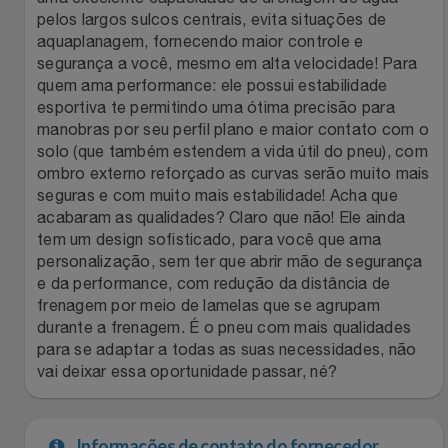
Natal
Natura
pelos largos sulcos centrais, evita situações de
aquaplanagem, fornecendo maior controle e
Notebooks E Tablet
Netshoes
segurança a você, mesmo em alta velocidade! Para
quem ama performance: ele possui estabilidade
Óculos
esportiva te permitindo uma ótima precisão para
Oster
manobras por seu perfil plano e maior contato com o
solo (que também estendem a vida útil do pneu), com
Papelaria
Perfumes & Cosméticos
ombro externo reforçado as curvas serão muito mais
seguras e com muito mais estabilidade! Acha que
Páscoa
Ponto Frio
acabaram as qualidades? Claro que não! Ele ainda
tem um design sofisticado, para você que ama
personalização, sem ter que abrir mão de segurança
Perfumaria
Portal Das Malas
e da performance, com redução da distância de
frenagem por meio de lamelas que se agrupam
Perfume
Porto Brasil
durante a frenagem. É o pneu com mais qualidades
para se adaptar a todas as suas necessidades, não
Perfumes
Renner
vai deixar essa oportunidade passar, né?
Pet
Safe – Escola De Aviação
Informações de contato do fornecedor