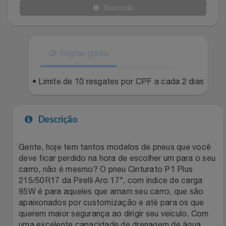
Descrição
Filmes
Lity
Netshoes
Informática
Loccitane Au Bresil
Pet Love Saúde
Regras gerais
Jardim
Loccitane En Provence
Ponto Frio
• Limite de 10 resgates por CPF a cada 2 dias
Jogos E Consoles
Magalu
Pontos Por Opiniões
Descrição
Livros
Meu Resgate Favorito
Portal Das Malas
Gente, hoje tem tantos modelos de pneus que você
Malas E Mochilas
Mondial
Renner
deve ficar perdido na hora de escolher um para o seu
carro, não é mesmo? O pneu Cinturato P1 Plus
Mercado
Mormaii
Sams Club
215/50R17 da Pirelli Aro 17", com índice de carga
95W é para aqueles que amam seu carro, que são
Móveis
Multi
Topstore
apaixonados por customização e até para os que
querem maior segurança ao dirigir seu veículo. Com
uma excelente capacidade de drenagem de água