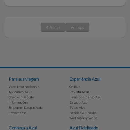
Voltar
Topo
Para sua viagem
Experiência Azul
Voos Internacionais
Ônibus
Aplicativo Azul
Revista Azul
Check-in Mobile
Estacionamento Azul
Informações
Espaço Azul
Bagagem Despachada
TV ao vivo
Fretamento
Bebidas & Snacks
Walt Disney World
Conheça a Azul
Azul Fidelidade