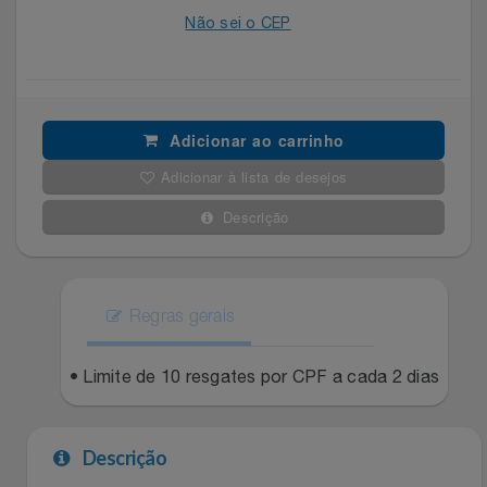
Não sei o CEP
Filmes
Lity
Netshoes
Informática
Loccitane Au Bresil
Pet Love Saúde
Adicionar ao carrinho
Jardim
Loccitane En Provence
Ponto Frio
Adicionar à lista de desejos
Jogos E Consoles
Magalu
Pontos Por Opiniões
Descrição
Livros
Meu Resgate Favorito
Portal Das Malas
Malas E Mochilas
Regras gerais
Mondial
Renner
Mercado
• Limite de 10 resgates por CPF a cada 2 dias
Mormaii
Sams Club
Móveis
Multi
Topstore
Descrição