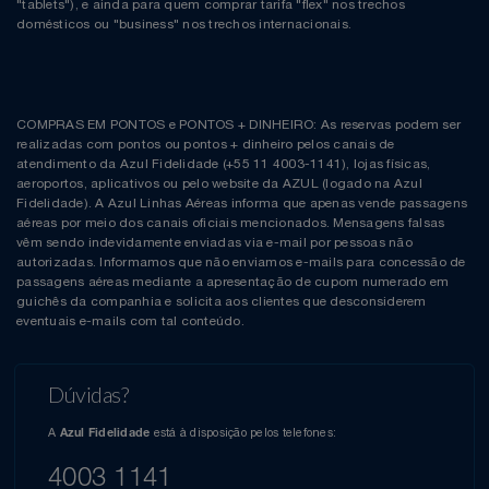
"tablets"), e ainda para quem comprar tarifa "flex" nos trechos
domésticos ou "business" nos trechos internacionais.
COMPRAS EM PONTOS e PONTOS + DINHEIRO: As reservas podem ser
realizadas com pontos ou pontos + dinheiro pelos canais de
atendimento da Azul Fidelidade (+55 11 4003-1141), lojas físicas,
aeroportos, aplicativos ou pelo website da AZUL (logado na Azul
Fidelidade). A Azul Linhas Aéreas informa que apenas vende passagens
aéreas por meio dos canais oficiais mencionados. Mensagens falsas
vêm sendo indevidamente enviadas via e-mail por pessoas não
autorizadas. Informamos que não enviamos e-mails para concessão de
passagens aéreas mediante a apresentação de cupom numerado em
guichês da companhia e solicita aos clientes que desconsiderem
eventuais e-mails com tal conteúdo.
Dúvidas?
A
está à disposição pelos telefones:
Azul Fidelidade
4003 1141