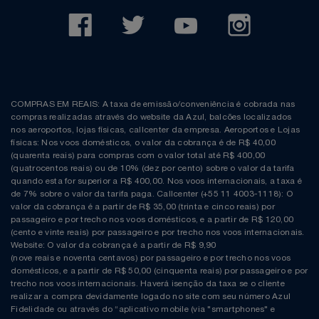
COMPRAS EM REAIS: A taxa de emissão/conveniência é cobrada nas
compras realizadas através do website da Azul, balcões localizados
nos aeroportos, lojas físicas, callcenter da empresa. Aeroportos e Lojas
físicas: Nos voos domésticos, o valor da cobrança é de R$ 40,00
(quarenta reais) para compras com o valor total até R$ 400,00
(quatrocentos reais) ou de 10% (dez por cento) sobre o valor da tarifa
quando esta for superior a R$ 400,00. Nos voos internacionais, a taxa é
de 7% sobre o valor da tarifa paga. Callcenter (+55 11 4003-1118): O
valor da cobrança é a partir de R$ 35,00 (trinta e cinco reais) por
passageiro e por trecho nos voos domésticos, e a partir de R$ 120,00
(cento e vinte reais) por passageiro e por trecho nos voos internacionais.
Website: O valor da cobrança é a partir de R$ 9,90
(nove reais e noventa centavos) por passageiro e por trecho nos voos
domésticos, e a partir de R$ 50,00 (cinquenta reais) por passageiro e por
trecho nos voos internacionais. Haverá isenção da taxa se o cliente
realizar a compra devidamente logado no site com seu número Azul
Fidelidade ou através do “aplicativo mobile (via "smartphones" e