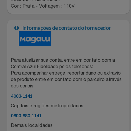
Cor : Prata - Voltagem : 110V
Relógios
Stanley Pmi
Saúde E Bem-Estar
The Bar
Informações de contato do fornecedor
TV
Top Store
Utilidades Industriais
Tramontina
Para atualizar sua conta, entre em contato com a
Central Azul Fidelidade pelos telefones:
Vestuário
Três Corações
Para acompanhar entrega, reportar dano ou extravio
de produto entre em contato com o parceiro através
Weconnect
dos canais:
4003-1141
Capitais e regiões metropolitanas
0800-880-1141
Demais localidades