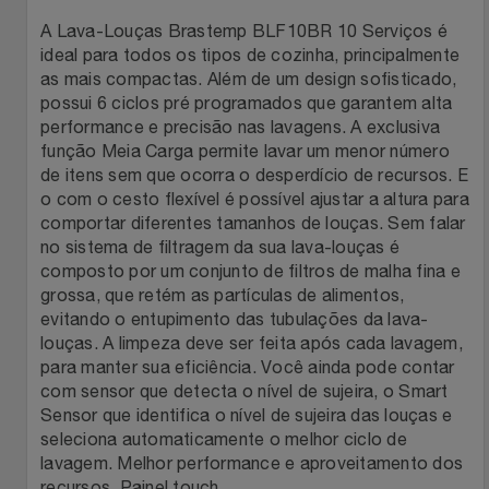
Natal
Natura
A Lava-Louças Brastemp BLF10BR 10 Serviços é
ideal para todos os tipos de cozinha, principalmente
Notebooks E Tablet
Netshoes
as mais compactas. Além de um design sofisticado,
possui 6 ciclos pré programados que garantem alta
Óculos
Oster
performance e precisão nas lavagens. A exclusiva
função Meia Carga permite lavar um menor número
Papelaria
de itens sem que ocorra o desperdício de recursos. E
Perfumes & Cosméticos
o com o cesto flexível é possível ajustar a altura para
comportar diferentes tamanhos de louças. Sem falar
Páscoa
Ponto Frio
no sistema de filtragem da sua lava-louças é
composto por um conjunto de filtros de malha fina e
Perfumaria
Portal Das Malas
grossa, que retém as partículas de alimentos,
evitando o entupimento das tubulações da lava-
Perfume
louças. A limpeza deve ser feita após cada lavagem,
Porto Brasil
para manter sua eficiência. Você ainda pode contar
com sensor que detecta o nível de sujeira, o Smart
Perfumes
Renner
Sensor que identifica o nível de sujeira das louças e
seleciona automaticamente o melhor ciclo de
Pet
Safe – Escola De Aviação
lavagem. Melhor performance e aproveitamento dos
recursos. Painel touch.