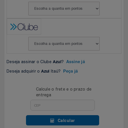
Celulares E Smartphone
SEU VALE TE ESPERANDO
Easylive
Estoque
Cosméticos
TOP STORE 8.8
Electrolux
Extra
Cozinha
Extra
Individual
Doações
Fortaleza
Insider
Deseja assinar o Clube
?
Azul
Assine já
Eletrodomésticos
Gama Italy
John John
Deseja adquirir o
Itaú?
Azul
Peça já
Eletroportáteis
Giftty
Le Lis
Calcule o frete e o prazo de
Esportes
Havanna
Magalu
entrega
Experiências
Hospital De Amor
Méliuz
Calcular
Ferramentas
Jbl
Natura