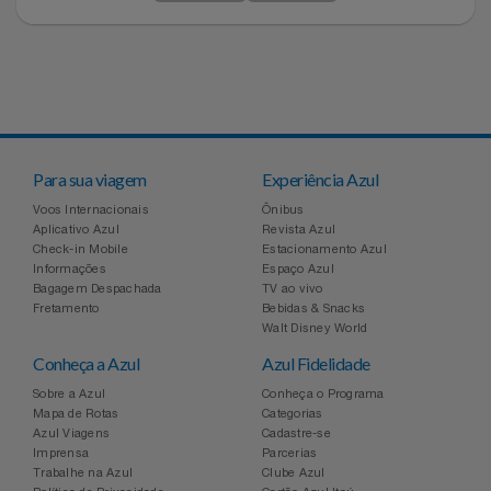
Para sua viagem
Experiência Azul
Voos Internacionais
Ônibus
Aplicativo Azul
Revista Azul
Check-in Mobile
Estacionamento Azul
Informações
Espaço Azul
Bagagem Despachada
TV ao vivo
Fretamento
Bebidas & Snacks
Walt Disney World
Conheça a Azul
Azul Fidelidade
Sobre a Azul
Conheça o Programa
Mapa de Rotas
Categorias
Azul Viagens
Cadastre-se
Imprensa
Parcerias
Trabalhe na Azul
Clube Azul