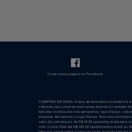
Walt Disney World
Celulares E Smartphone
SEU VALE TE ESPERANDO
Cosméticos
TOP STORE 8.8
Cozinha
Doações
Eletrodomésticos
Eletroportáteis
Curta nossa página no Facebook
Esportes
Experiências
COMPRAS EM REAIS: A taxa de emissão/conveniênc
Ferramentas
cobrada nas compras realizadas através do website
balcões localizados nos aeroportos, lojas físicas, c