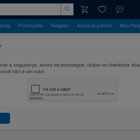
hopping
Promoções
Resgate
Acumule pontos
Me
ação
mentar a segurança, antes de prosseguir, clique no checkb
que você não é um robô.
ssar