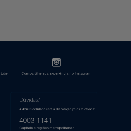
l do Youtube
Compartilhe sua experiência no Instagram
Dúvidas?
s
elos
A
está à disposição pelos telefones:
Azul Fidelidade
41),