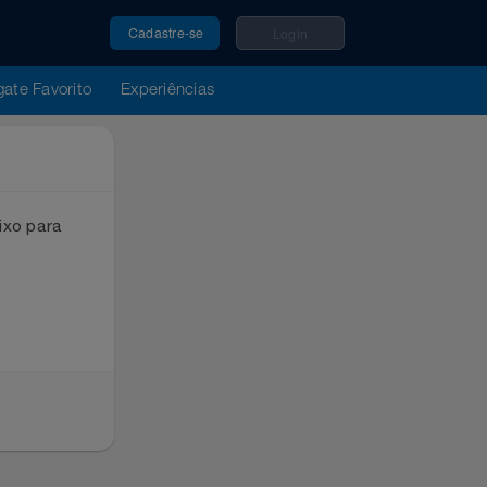
Cadastre-se
Login
u Resgate Favorito
Experiências
ox abaixo para