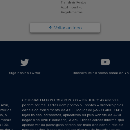
Responsabilidade Social
Passagens Internacionais
Parcerias
Comprar Pontos
Renovar Pontos
Transferir Pontos
Azul Incentivo
Regulamentos
Voltar ao topo
Siga-nos no Twitter
Inscreva-se no nosso cana
ia é
COMPRAS EM PONTOS e PONTOS + DINHEIRO: As reserva
 da Azul,
podem ser realizadas com pontos ou pontos + dinheiro p
allcenter da
canais de atendimento da Azul Fidelidade (+55 11 4003-11