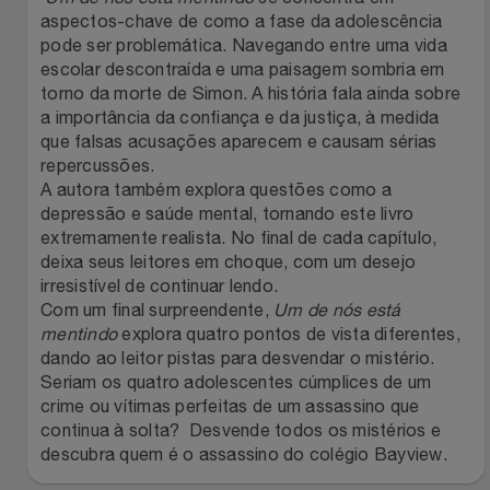
aspectos-chave de como a fase da adolescência
Relógios
Stanley Pmi
pode ser problemática. Navegando entre uma vida
escolar descontraída e uma paisagem sombria em
Saúde E Bem-Estar
The Bar
torno da morte de Simon. A história fala ainda sobre
a importância da confiança e da justiça, à medida
TV
que falsas acusações aparecem e causam sérias
Top Store
repercussões.
A autora também explora questões como a
Utilidades Industriais
Tramontina
depressão e saúde mental, tornando este livro
extremamente realista. No final de cada capítulo,
Vestuário
Três Corações
deixa seus leitores em choque, com um desejo
irresistível de continuar lendo.
Com um final surpreendente,
Um de nós está
Weconnect
mentindo
explora quatro pontos de vista diferentes,
dando ao leitor pistas para desvendar o mistério.
Seriam os quatro adolescentes cúmplices de um
crime ou vítimas perfeitas de um assassino que
continua à solta? Desvende todos os mistérios e
descubra quem é o assassino do colégio Bayview.