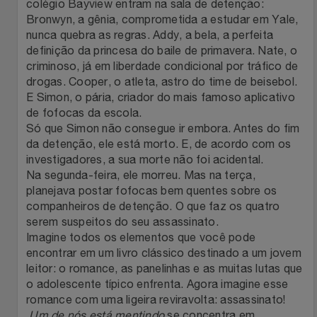
Natal
colégio Bayview entram na sala de detenção:
Natura
Bronwyn, a gênia, comprometida a estudar em Yale,
nunca quebra as regras. Addy, a bela, a perfeita
Notebooks E Tablet
Netshoes
definição da princesa do baile de primavera. Nate, o
criminoso, já em liberdade condicional por tráfico de
Óculos
Oster
drogas. Cooper, o atleta, astro do time de beisebol.
E Simon, o pária, criador do mais famoso aplicativo
Papelaria
de fofocas da escola.
Perfumes & Cosméticos
Só que Simon não consegue ir embora. Antes do fim
da detenção, ele está morto. E, de acordo com os
Páscoa
Ponto Frio
investigadores, a sua morte não foi acidental.
Na segunda-feira, ele morreu. Mas na terça,
Perfumaria
Portal Das Malas
planejava postar fofocas bem quentes sobre os
companheiros de detenção. O que faz os quatro
serem suspeitos do seu assassinato.
Perfume
Porto Brasil
Imagine todos os elementos que você pode
encontrar em um livro clássico destinado a um jovem
Perfumes
Renner
leitor: o romance, as panelinhas e as muitas lutas que
o adolescente típico enfrenta. Agora imagine esse
Pet
Safe – Escola De Aviação
romance com uma ligeira reviravolta: assassinato!
Um de nós está mentindo
se concentra em