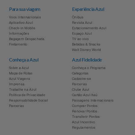
Para sua viagem
Experiência Azul
Voos Internacionais
Ônibus
Aplicativo Azul
Revista Azul
Check-in Mobile
Estacionamento Azul
Informações
Espaço Azul
Bagagem Despachada
TV ao vivo
Fretamento
Bebidas & Snacks
Walt Disney World
Conheça a Azul
Azul Fidelidade
Sobre a Azul
Conheça o Programa
Mapa de Rotas
Categorias
Azul Viagens
Cadastre-se
Imprensa
Parcerias
Trabalhe na Azul
Clube Azul
Política de Privacidade
Cartão Azul Itaú
Responsabilidade Social
Passagens Internacionais
Parcerias
Comprar Pontos
Renovar Pontos
Transferir Pontos
Azul Incentivo
Regulamentos