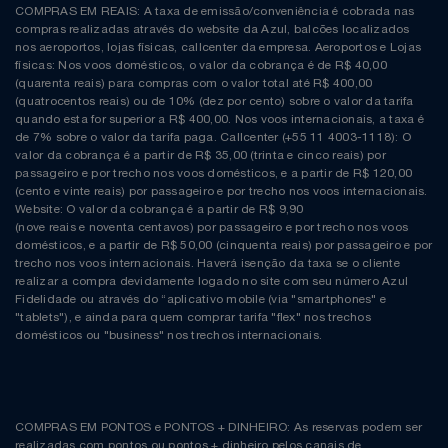
COMPRAS EM REAIS: A taxa de emissão/conveniência é cobrada nas
compras realizadas através do website da Azul, balcões localizados
nos aeroportos, lojas físicas, callcenter da empresa. Aeroportos e Lojas
físicas: Nos voos domésticos, o valor da cobrança é de R$ 40,00
(quarenta reais) para compras com o valor total até R$ 400,00
(quatrocentos reais) ou de 10% (dez por cento) sobre o valor da tarifa
quando esta for superior a R$ 400,00. Nos voos internacionais, a taxa é
de 7% sobre o valor da tarifa paga. Callcenter (+55 11 4003-1118): O
valor da cobrança é a partir de R$ 35,00 (trinta e cinco reais) por
passageiro e por trecho nos voos domésticos, e a partir de R$ 120,00
(cento e vinte reais) por passageiro e por trecho nos voos internacionais.
Website: O valor da cobrança é a partir de R$ 9,90
(nove reais e noventa centavos) por passageiro e por trecho nos voos
domésticos, e a partir de R$ 50,00 (cinquenta reais) por passageiro e por
trecho nos voos internacionais. Haverá isenção da taxa se o cliente
realizar a compra devidamente logado no site com seu número Azul
Fidelidade ou através do “aplicativo mobile (via "smartphones" e
"tablets"), e ainda para quem comprar tarifa "flex" nos trechos
domésticos ou "business" nos trechos internacionais.
COMPRAS EM PONTOS e PONTOS + DINHEIRO: As reservas podem ser
realizadas com pontos ou pontos + dinheiro pelos canais de