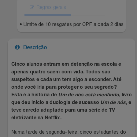
Regras gerais
Filmes
Lity
Netshoes
• Limite de 10 resgates por CPF a cada 2 dias
Informática
Loccitane Au Bresil
Pet Love Saúde
Jardim
Loccitane En Provence
Ponto Frio
Descrição
Jogos E Consoles
Magalu
Pontos Por Opiniões
Cinco alunos entram em detenção na escola e
apenas quatro saem com vida. Todos são
Livros
Meu Resgate Favorito
Portal Das Malas
suspeitos e cada um tem algo a esconder. Até
onde você iria para proteger o seu segredo?
Malas E Mochilas
Mondial
Renner
Esta é a história de
Um de nós está mentindo
, livro
que deu inicio a duologia de sucesso
Um de nós,
e
Mercado
Mormaii
Sams Club
teve enredo adaptado para uma série de TV
eletrizante na Netflix.
Móveis
Multi
Topstore
Numa tarde de segunda-feira, cinco estudantes do