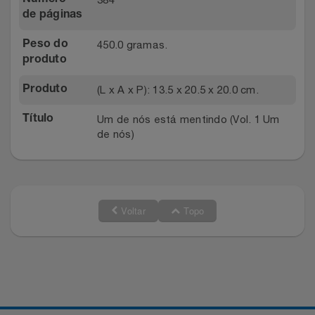
de páginas
450.0 gramas.
Peso do
produto
(L x A x P): 13.5 x 20.5 x 20.0 cm.
Produto
Um de nós está mentindo (Vol. 1 Um
Título
de nós)
Voltar
Topo