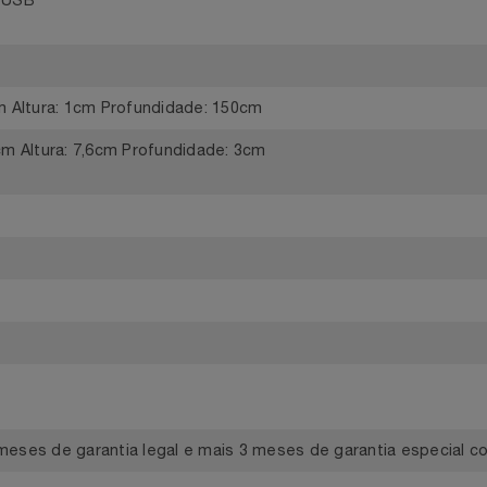
(power bank) entre outros
cro USB
1,5cm Altura: 1cm Profundidade: 150cm
6,4cm Altura: 7,6cm Profundidade: 3cm