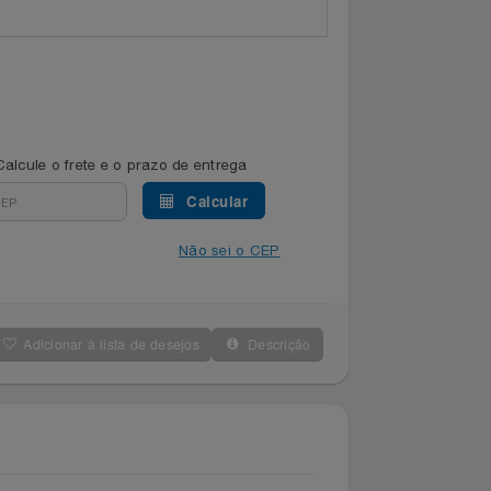
Calcule o frete e o prazo de entrega
Calcular
Não sei o CEP
Adicionar à lista de desejos
Descrição