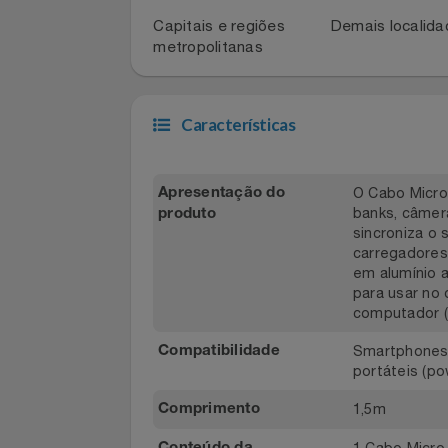
Para atualizar sua conta, entre em co
Azul Fidelidade pelos telefones:
Filmes
4003-1141
0800-880-11
Informática
Capitais e regiões
Demais local
metropolitanas
Jardim
Jogos E Consoles
Características
Livros
O Cabo Mi
Apresentação do
Malas E Mochilas
banks, câm
produto
sincroniz
carregador
Mercado
em alumín
para usar 
Móveis
computado
Smartphon
Compatibilidade
Natal