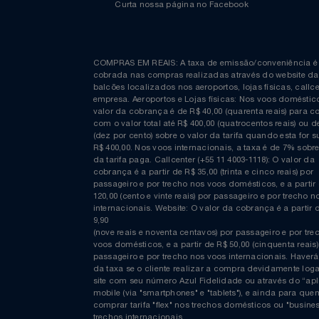
Curta nossa página no Facebook
COMPRAS EM REAIS: A taxa de emissão/conveniênc
cobrada nas compras realizadas através do website
balcões localizados nos aeroportos, lojas físicas, c
empresa. Aeroportos e Lojas físicas: Nos voos domés
valor da cobrança é de R$ 40,00 (quarenta reais) p
com o valor total até R$ 400,00 (quatrocentos reais)
(dez por cento) sobre o valor da tarifa quando esta f
R$ 400,00. Nos voos internacionais, a taxa é de 7% s
da tarifa paga. Callcenter (+55 11 4003-1118): O valor
cobrança é a partir de R$ 35,00 (trinta e cinco reais) 
passageiro e por trecho nos voos domésticos, e a pa