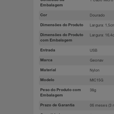
portáteis 
Notebooks E Tablet
1,5m
Comprimento
1 Cabo Mi
Conteúdo da
Óculos
Embalagem
Papelaria
Dourado
Cor
Largura: 
Dimensões do Produto
Páscoa
Largura: 1
Dimensões do Produto
Perfumaria
com Embalagem
USB
Entrada
Perfume
Geonav
Marca
Perfumes
Nylon
Material
Pet
MIC15G
Modelo