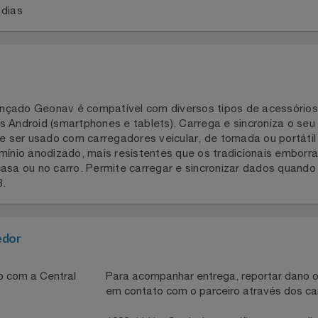
a 2 dias
rançado Geonav é compatível com diversos tipos de acess
tivos Android (smartphones e tablets). Carrega e sincroniz
e ser usado com carregadores veicular, de tomada ou por
alumínio anodizado, mais resistentes que os tradicionais
a em casa ou no carro. Permite carregar e sincronizar dad
USB.
necedor