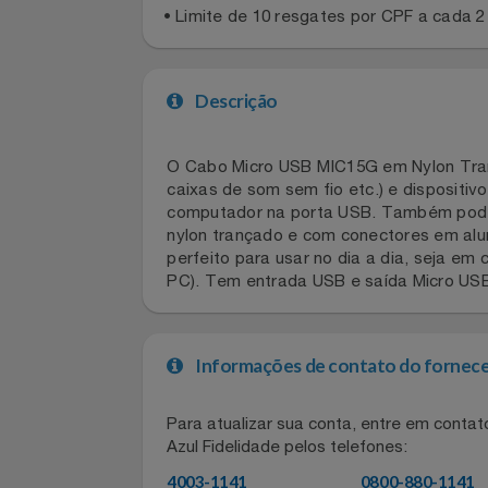
Regras gerais
Celulares E Smartphone
• Limite de 10 resgates por CPF a cad
Cosméticos
Cozinha
Descrição
Doações
O Cabo Micro USB MIC15G em Nylon T
Eletrodomésticos
caixas de som sem fio etc.) e disposi
computador na porta USB. Também pod
Eletroportáteis
nylon trançado e com conectores em 
perfeito para usar no dia a dia, sej
PC). Tem entrada USB e saída Micro 
Esportes
Experiências
Informações de contato do for
Ferramentas