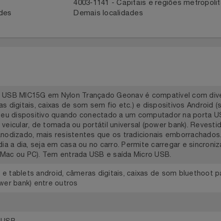
ntato com a Central
Para acompanhar entrega, reportar 
em contato com o parceiro através 
41
4003-1141 - Capitais e regiões met
idades
Demais localidades
cro USB MIC15G em Nylon Trançado Geonav é compatível co
eras digitais, caixas de som sem fio etc.) e dispositivos An
a o seu dispositivo quando conectado a um computador na
es veicular, de tomada ou portátil universal (power bank).
io anodizado, mais resistentes que os tradicionais emborr
no dia a dia, seja em casa ou no carro. Permite carregar e 
r (Mac ou PC). Tem entrada USB e saída Micro USB.
es e tablets android, câmeras digitais, caixas de som blue