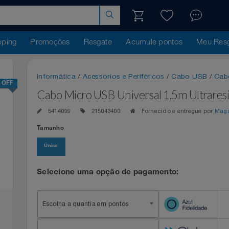
hopping
Promoções
Resgate
Acumule pontos
Me
Informática
/
Acessórios e Periféricos
/
Cabo US
56% OFF
Cabo Micro USB Universal 1,5m Ul
5414099
215043400
Fornecido e entregue 
Tamanho
Único
Selecione uma opção de pagamento:
Escolha a quantia em pontos