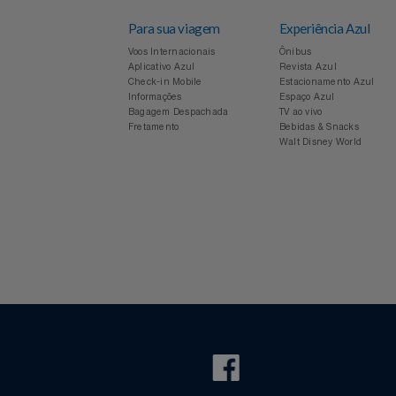
Para sua viagem
Experiência Azul
Voos Internacionais
Ônibus
Aplicativo Azul
Revista Azul
Check-in Mobile
Estacionamento Azul
Informações
Espaço Azul
Bagagem Despachada
TV ao vivo
Fretamento
Bebidas & Snacks
Walt Disney World