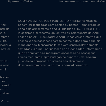
Voltar ao topo
Siga-nos no Twitter
Inscreva-se no nosso cana
ia é
COMPRAS EM PONTOS e PONTOS + DINHEIRO: As reserva
 da Azul,
podem ser realizadas com pontos ou pontos + dinheiro p
allcenter da
canais de atendimento da Azul Fidelidade (+55 11 4003-11
ticos, o
lojas físicas, aeroportos, aplicativos ou pelo website da 
ara compras
(logado na Azul Fidelidade). A Azul Linhas Aéreas inform
 ou de 10%
apenas vende passagens aéreas por meio dos canais ofic
or superior a
mencionados. Mensagens falsas vêm sendo indevidamen
obre o valor
enviadas via e-mail por pessoas não autorizadas. Infor
 da
que não enviamos e-mails para concessão de passagens
por
aéreas mediante a apresentação de cupom numerado e
rtir de R$
guichês da companhia e solicita aos clientes que