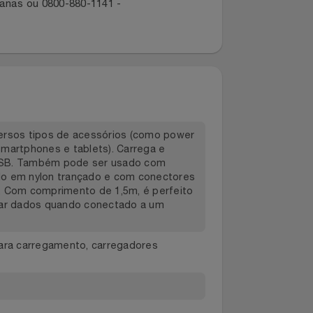
dano ou extravio de produto entre
dos canais:
ropolitanas ou 0800-880-1141 -
m diversos tipos de acessórios (como power
droid (smartphones e tablets). Carrega e
 porta USB. Também pode ser usado com
 Revestido em nylon trançado e com conectores
achados. Com comprimento de 1,5m, é perfeito
sincronizar dados quando conectado a um
thoot para carregamento, carregadores