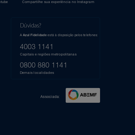
l do Youtube
Compartilhe sua experiência no Instagram
Dúvidas?
s
elos
A
está à disposição pelos telefones:
Azul Fidelidade
41),
AZUL
4003 1141
a que
iais
Capitais e regiões metropolitanas
te
mamos
0800 880 1141
m
Demais localidades