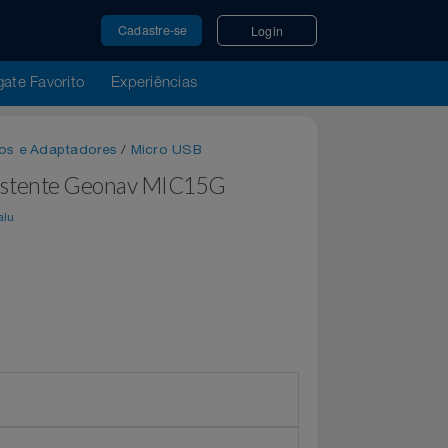
Cadastre-se
Login
u Resgate Favorito
Experiências
B
/
Cabos e Adaptadores
/
Micro USB
traresistente Geonav MIC15G
por
Magalu