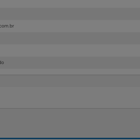
3 meses de garantia legal e mais 3 meses de garantia espec
av.com.br
B
B
nçado