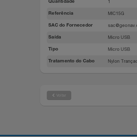
38g
Relógios
Peso do Produto com
Embalagem
Saúde E Bem-Estar
06 meses (
Prazo de Garantia
1
TV
Quantidade
MIC15G
Referência
Utilidades Industriais
sac@geon
SAC do Fornecedor
Vestuário
Micro US
Saída
Micro US
Tipo
Nylon Tra
Tratamento do Cabo
Voltar