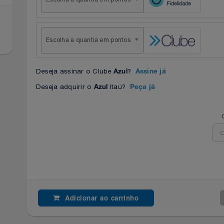
Escolha a quantia em pontos
Escolha a quantia em pontos
Deseja assinar o Clube
?
Azul
Assine já
Deseja adquirir o
Itaú?
Azul
Peça já
Adicionar ao carrinho