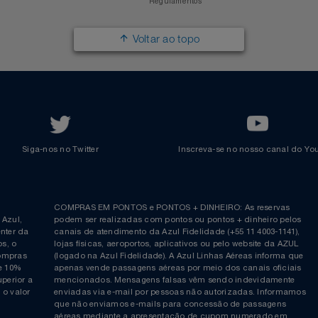
Política de Privacidade
Cartão Azul Itaú
Responsabilidade Social
Passagens Internacionais
Parcerias
Comprar Pontos
Renovar Pontos
Transferir Pontos
Azul Incentivo
Regulamentos
Voltar ao topo
Siga-nos no Twitter
Inscreva-se no nosso cana
ia é
COMPRAS EM PONTOS e PONTOS + DINHEIRO: As reserva
 da Azul,
podem ser realizadas com pontos ou pontos + dinheiro p