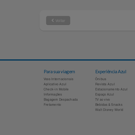
4003-1141
0800-880-11
Capitais e regiões
Demais local
Notebooks E Tablet
metropolitanas
Óculos
Papelaria
Voltar
Páscoa
Perfumaria
Perfume
Para sua viagem
Experiência Azul
Perfumes
Voos Internacionais
Ônibus
Aplicativo Azul
Revista Azul
Check-in Mobile
Estacionamento Azul
Pet
Informações
Espaço Azul
Bagagem Despachada
TV ao vivo