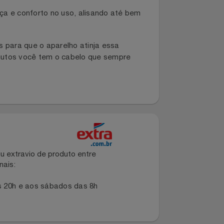
 através do display LCD digital que permite o
ordo com o resultado desejado, até mesmo
gurança e conforto no uso, alisando até bem
egundos para que o aparelho atinja essa
ucos minutos você tem o cabelo que sempre
dano ou extravio de produto entre
dos canais: