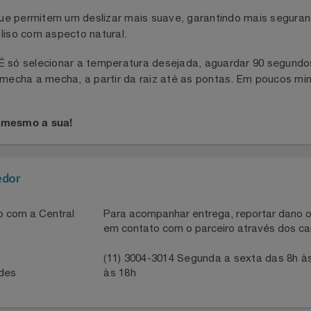
, a
conta com controle de temperatura
Escova Golden Rose
 poderá escolher o que é melhor para suas madeixas de ac
ágeis e os quimicamente tratados.
que permitem um deslizar mais suave, garantindo mais se
s
ito liso com aspecto natural.
! É só selecionar a temperatura desejada, aguardar 90 s
co
elo mecha a mecha, a partir da raiz até as pontas. Em po
ora mesmo a sua!
necedor
ntato com a Central
Para acompanhar entrega, reportar 
em contato com o parceiro através 