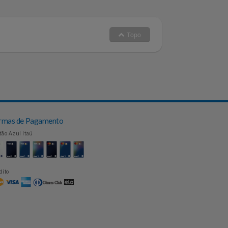
s 8h às 20h e aos sábados das 8h
Topo
Formas de Pagamento
Cartão Azul Itaú