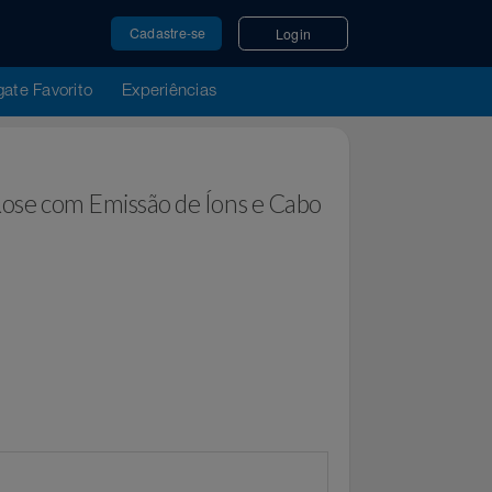
Cadastre-se
Login
u Resgate Favorito
Experiências
den Rose com Emissão de Íons e Cabo
or
Extra