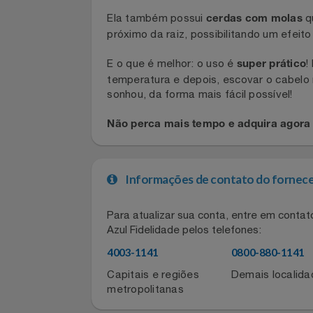
Indicada para qualquer tipo de cabelo
ajuste de
. Assim, você
Filmes
80°C a 230°C
para quem possui fios mais finos, fr
Informática
Ela também possui
cerdas com mola
próximo da raiz, possibilitando um efe
Jardim
E o que é melhor: o uso é
super práti
Jogos E Consoles
temperatura e depois, escovar o cab
sonhou, da forma mais fácil possível!
Livros
Não perca mais tempo e adquira ag
Malas E Mochilas
Informações de contato do for
Mercado
Para atualizar sua conta, entre em co
Móveis
Azul Fidelidade pelos telefones:
Natal