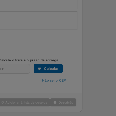
Calcule o frete e o prazo de entrega
Calcular
Não sei o CEP
Adicionar à lista de desejos
Descrição