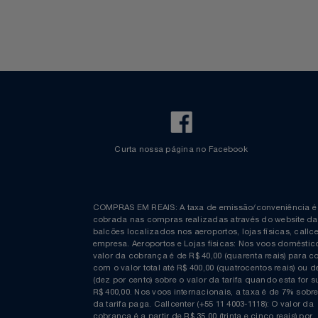
Fretamento
Bebidas & Snacks
Relógios
Walt Disney World
Saúde E Bem-Estar
TV
Utilidades Industriais
Vestuário
Curta nossa página no Facebook
COMPRAS EM REAIS: A taxa de emissão/conveniênc
cobrada nas compras realizadas através do website