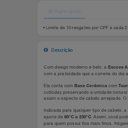
Celulares E Smartphone
Cosméticos
Regras gerais
Cozinha
• Limite de 10 resgates por CPF a cad
Doações
Eletrodomésticos
Descrição
Eletroportáteis
Com design moderno e belo, a
Escov
com a praticidade que a correria do di
Esportes
Ela conta com
com
Base Cerâmica
T
Experiências
cutículas preservando a umidade natur
assim o aspecto de cabelo arrepiado.
Ferramentas