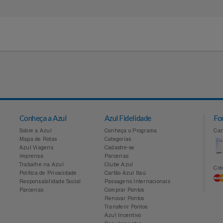
41
(11) 3004-3014 Segunda a sexta da
idades
às 18h
Conheça a Azul
Azul Fidelidade
Sobre a Azul
Conheça o Programa
Mapa de Rotas
Categorias
Azul Viagens
Cadastre-se
Imprensa
Parcerias
Trabalhe na Azul
Clube Azul