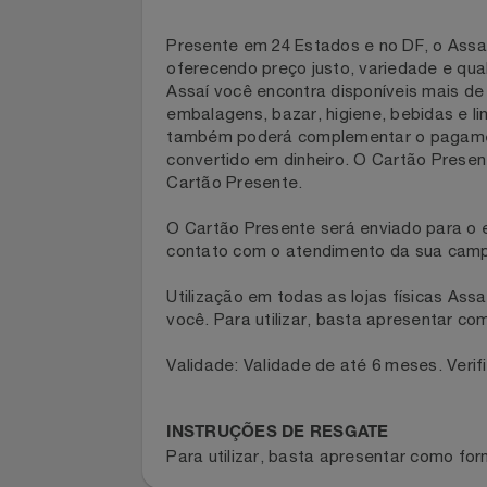
Celulares E Smartphone
Descrição
Cosméticos
Presente em 24 Estados e no DF, o As
oferecendo preço justo, variedade e 
Cozinha
Assaí você encontra disponíveis mais 
embalagens, bazar, higiene, bebidas 
Doações
também poderá complementar o pagame
convertido em dinheiro. O Cartão Pres
Eletrodomésticos
Cartão Presente.
O Cartão Presente será enviado para 
Eletroportáteis
contato com o atendimento da sua 
Esportes
Utilização em todas as lojas físicas 
você. Para utilizar, basta apresenta
Experiências
Validade: Validade de até 6 meses. Ve
Ferramentas