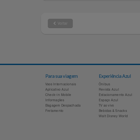
INSTRUÇÕES DE RESGATE
Filmes
Para utilizar, basta apresentar como
Informática
Jardim
Voltar
Jogos E Consoles
Livros
Malas E Mochilas
Para sua viagem
Experiência Azul
Mercado
Voos Internacionais
Ônibus
Aplicativo Azul
Revista Azul
Check-in Mobile
Estacionamento Azul
Móveis
Informações
Espaço Azul
Bagagem Despachada
TV ao vivo
Fretamento
Bebidas & Snacks
Natal