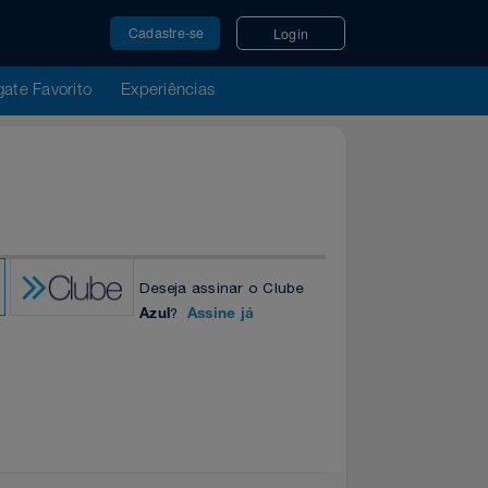
Cadastre-se
Login
u Resgate Favorito
Experiências
100
iftty
ntos
Deseja assinar o Clube
?
Azul
Assine já