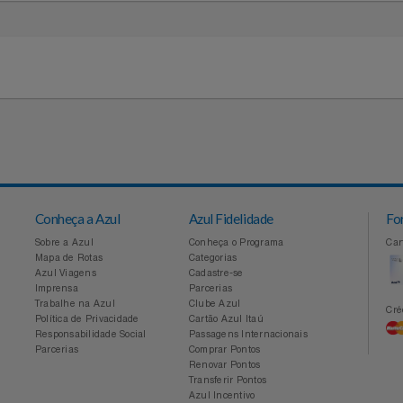
 forma de pagamento nos caixas das lojas.
Conheça a Azul
Azul Fidelidade
Sobre a Azul
Conheça o Programa
Mapa de Rotas
Categorias
Azul Viagens
Cadastre-se
Imprensa
Parcerias
Trabalhe na Azul
Clube Azul
Política de Privacidade
Cartão Azul Itaú