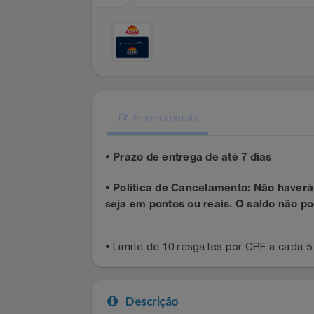
Experiências
Automotivo
PAIS 60% OFF CASAS BAHIA
CINEMA
Favoritos
Aviação
SEU PAI MERECE TUDO NOVO
Sala VIP
Carrinho De Compras
Bebê
SEU VALE TE ESPERANDO
Shows
Meus Pedidos
Brinquedos
TOP STORE 8.8
Regras gerais
Fale Conosco
Calçados
•
Prazo de entrega de até 7 dias
Abrir Chamados
Câmeras E Drones
•
Política de Cancelamento: Não have
seja em pontos ou reais. O saldo não
Lista De Chamados
Cartão Presente
Perguntas Frequentes
• Limite de 10 resgates por CPF a cad
Casa