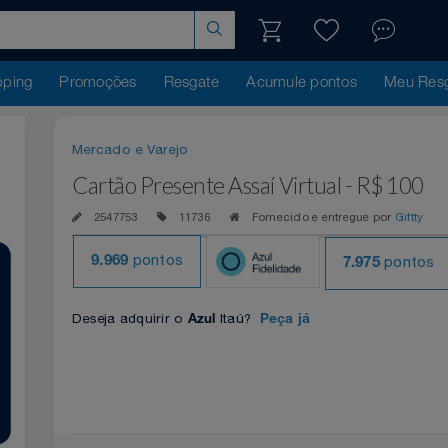
hopping
Promoções
Resgate
Acumule pontos
Me
Mercado e Varejo
Cartão Presente Assaí Virtual - R$ 
2547753
11736
Fornecido e entregue por
G
pontos
po
9.969
7.975
Deseja adquirir o
Itaú?
Azul
Peça já