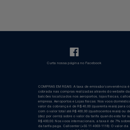
Walt Disney World
Notebooks E Tablet
Óculos
Papelaria
Páscoa
Perfumaria
Perfume
Curta nossa página no Facebook
Perfumes
COMPRAS EM REAIS: A taxa de emissão/conveniênc
Pet
cobrada nas compras realizadas através do website
balcões localizados nos aeroportos, lojas físicas, c