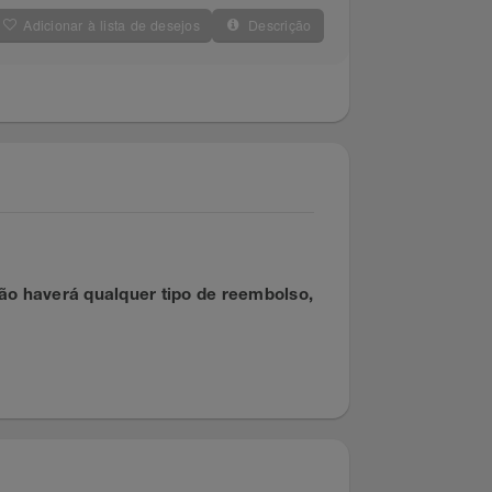
Adicionar à lista de desejos
Descrição
ado. Não haverá qualquer tipo de reembolso,
eiro.