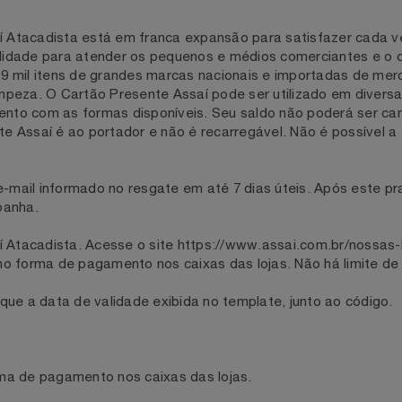
saí Atacadista está em franca expansão para satisfazer ca
qualidade para atender os pequenos e médios comerciantes
de 9 mil itens de grandes marcas nacionais e importadas de
e limpeza. O Cartão Presente Assaí pode ser utilizado em 
nto com as formas disponíveis. Seu saldo não poderá se
ente Assaí é ao portador e não é recarregável. Não é possí
o e-mail informado no resgate em até 7 dias úteis. Após 
campanha.
Assaí Atacadista. Acesse o site https://www.assai.com.br/no
r como forma de pagamento nos caixas das lojas. Não há li
rifique a data de validade exibida no template, junto ao có