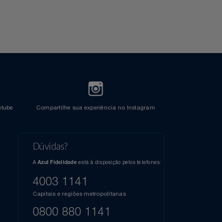
l do Youtube
Compartilhe sua experiência no Instagram
Dúvidas?
s
elos
A
está à disposição pelos telefones:
Azul Fidelidade
41),