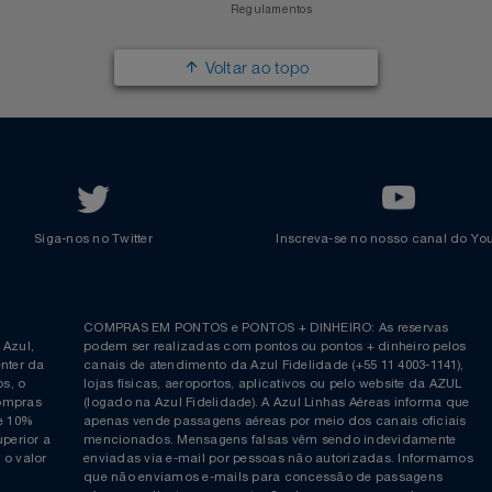
Responsabilidade Social
Passagens Internacionais
Parcerias
Comprar Pontos
Renovar Pontos
Transferir Pontos
Azul Incentivo
Regulamentos
Voltar ao topo
Siga-nos no Twitter
Inscreva-se no nosso cana
ia é
COMPRAS EM PONTOS e PONTOS + DINHEIRO: As reserva
 da Azul,
podem ser realizadas com pontos ou pontos + dinheiro p
allcenter da
canais de atendimento da Azul Fidelidade (+55 11 4003-11