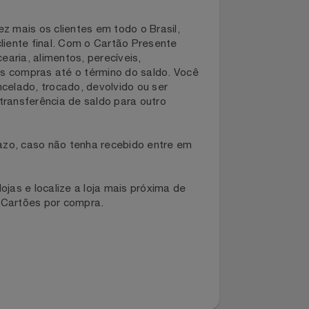
da vez mais os clientes em todo o Brasil,
 e o cliente final. Com o Cartão Presente
 mercearia, alimentos, perecíveis,
diversas compras até o término do saldo. Você
r cancelado, trocado, devolvido ou ser
vel a transferência de saldo para outro
este prazo, caso não tenha recebido entre em
ssas-lojas e localize a loja mais próxima de
mite de Cartões por compra.
digo.