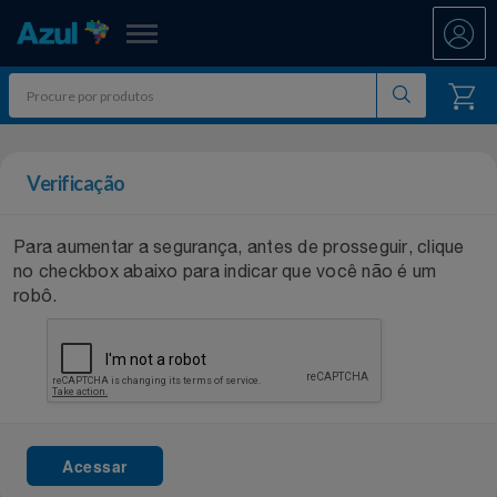
Azul Fidelidade
Shopping
Verificação
Promoções
Para aumentar a segurança, antes de prosseguir, clique
ATÉ 50% OFF DIA DOS PAIS
no checkbox abaixo para indicar que você não é um
Departamentos
robô.
Ar E Ventilação
DIA DOS PAIS ATÉ 60% OFF
Resgate
Artesanato
ENTRETENIMENTO PARA TODOS
All Accor
Acumule Pontos
Artigos Para Festa
EXPERÊNCIAS VIVIDAS AO VIVO
Asics
Abastece Aí
Meu Resgate Favorito
Acessar
Áudio E Som
MARATONA DE DESCONTOS 80% OFF
Associação Voar
Accor