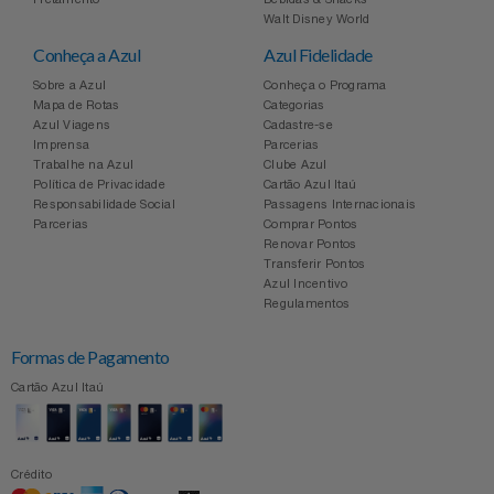
Celulares E Smartphone
Easylive
Estoque
Walt Disney World
Conheça a Azul
Azul Fidelidade
Cosméticos
Electrolux
Extra
Sobre a Azul
Conheça o Programa
Mapa de Rotas
Categorias
Azul Viagens
Cadastre-se
Cozinha
Extra
Individual
Imprensa
Parcerias
Trabalhe na Azul
Clube Azul
Doações
Política de Privacidade
Cartão Azul Itaú
Fortaleza
Insider
Responsabilidade Social
Passagens Internacionais
Parcerias
Comprar Pontos
Eletrodomésticos
Renovar Pontos
Gama Italy
John John
Transferir Pontos
Azul Incentivo
Eletroportáteis
Giftty
Le Lis
Regulamentos
Formas de Pagamento
Esportes
Havanna
Magalu
Cartão Azul Itaú
Experiências
Hospital De Amor
Méliuz
Ferramentas
Crédito
Jbl
Natura