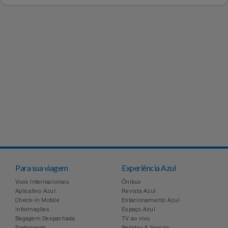
Experiências
Automotivo
PAIS 60% OFF CASAS BAHIA
CINEMA
Blackedecker
Airport Park
Favoritos
Aviação
SEU PAI MERECE TUDO NOVO
Sala VIP
Bosch
Assist Card
Carrinho De Compras
Bebê
Shows
Buettner
Bo.bô
Meus Pedidos
Brinquedos
Camicado Houseware
Camicado
Fale Conosco
Calçados
Carolina Herrera
Casas Bahia
Abrir Chamados
Câmeras E Drones
Casa Flora
Dudalina
Para sua viagem
Experiência Azul
Lista De Chamados
Cartão Presente
Voos Internacionais
Ônibus
Casas Bahia
Easylive Entretenimento
Aplicativo Azul
Revista Azul
Perguntas Frequentes
Check-in Mobile
Estacionamento Azul
Casa
Colcci
Easylive Vouchers
Informações
Espaço Azul
Bagagem Despachada
TV ao vivo
Fretamento
Bebidas & Snacks