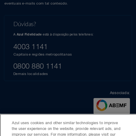
eventuais e-mails com tal conteúdo.
Relógios
Stanley Pmi
Saúde E Bem-Estar
Dúvidas?
The Bar
A
está à disposição pelos telefones:
Azul Fidelidade
TV
Top Store
4003 1141
Utilidades Industriais
Tramontina
Capitais e regiões metropolitanas
0800 880 1141
Vestuário
Três Corações
Demais localidades
Weconnect
Associada:
Azul uses cookies and other similar technologies to improve
the user experience on the website, provide relevant ads, and
© 2026 Azul - Linhas Aéreas Brasileiras
improve our services. For more information, please visit our