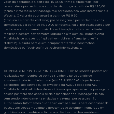
Natal
Natura
valor da cobrança é a partir de R$ 35,00 (trinta e cinco reais) por
passageiro e por trecho nos voos domésticos, e a partir de R$ 120,00
(cento e vinte reais) por passageiro e por trecho nos voos internacionais.
Notebooks E Tablet
Netshoes
Website: O valor da cobrança é a partir de R$ 9,90
(nove reais e noventa centavos) por passageiro e por trecho nos voos
domésticos, e a partir de R$ 50,00 (cinquenta reais) por passageiro e por
Óculos
Oster
trecho nos voos internacionais. Haverá isenção da taxa se o cliente
realizar a compra devidamente logado no site com seu número Azul
Fidelidade ou através do “aplicativo mobile (via "smartphones" e
Papelaria
Perfumes & Cosméticos
"tablets"), e ainda para quem comprar tarifa "flex" nos trechos
domésticos ou "business" nos trechos internacionais.
Páscoa
Ponto Frio
Perfumaria
Portal Das Malas
COMPRAS EM PONTOS e PONTOS + DINHEIRO: As reservas podem ser
realizadas com pontos ou pontos + dinheiro pelos canais de
Perfume
Porto Brasil
atendimento da Azul Fidelidade (+55 11 4003-1141), lojas físicas,
aeroportos, aplicativos ou pelo website da AZUL (logado na Azul
Fidelidade). A Azul Linhas Aéreas informa que apenas vende passagens
Perfumes
Renner
aéreas por meio dos canais oficiais mencionados. Mensagens falsas
vêm sendo indevidamente enviadas via e-mail por pessoas não
autorizadas. Informamos que não enviamos e-mails para concessão de
Pet
Safe – Escola De Aviação
passagens aéreas mediante a apresentação de cupom numerado em
guichês da companhia e solicita aos clientes que desconsiderem