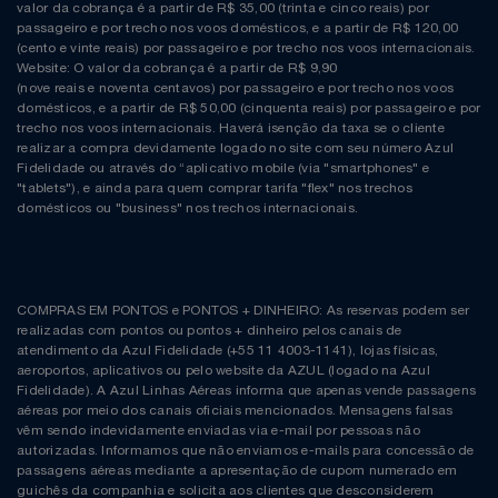
Natal
Natura
valor da cobrança é a partir de R$ 35,00 (trinta e cinco reais) por
passageiro e por trecho nos voos domésticos, e a partir de R$ 120,00
(cento e vinte reais) por passageiro e por trecho nos voos internacionais.
Notebooks E Tablet
Netshoes
Website: O valor da cobrança é a partir de R$ 9,90
(nove reais e noventa centavos) por passageiro e por trecho nos voos
domésticos, e a partir de R$ 50,00 (cinquenta reais) por passageiro e por
Óculos
Oster
trecho nos voos internacionais. Haverá isenção da taxa se o cliente
realizar a compra devidamente logado no site com seu número Azul
Fidelidade ou através do “aplicativo mobile (via "smartphones" e
Papelaria
Perfumes & Cosméticos
"tablets"), e ainda para quem comprar tarifa "flex" nos trechos
domésticos ou "business" nos trechos internacionais.
Páscoa
Ponto Frio
Perfumaria
Portal Das Malas
COMPRAS EM PONTOS e PONTOS + DINHEIRO: As reservas podem ser
realizadas com pontos ou pontos + dinheiro pelos canais de
Perfume
Porto Brasil
atendimento da Azul Fidelidade (+55 11 4003-1141), lojas físicas,
aeroportos, aplicativos ou pelo website da AZUL (logado na Azul
Fidelidade). A Azul Linhas Aéreas informa que apenas vende passagens
Perfumes
Renner
aéreas por meio dos canais oficiais mencionados. Mensagens falsas
vêm sendo indevidamente enviadas via e-mail por pessoas não
autorizadas. Informamos que não enviamos e-mails para concessão de
Pet
Safe – Escola De Aviação
passagens aéreas mediante a apresentação de cupom numerado em
guichês da companhia e solicita aos clientes que desconsiderem