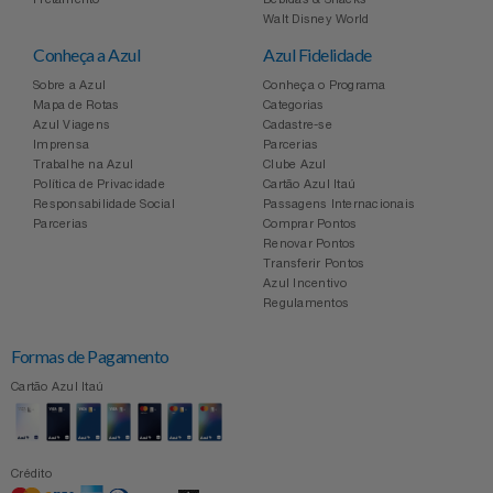
Celulares E Smartphone
SEU VALE TE ESPERANDO
Easylive
Estoque
Walt Disney World
Conheça a Azul
Azul Fidelidade
Cosméticos
TOP STORE 8.8
Electrolux
Extra
Sobre a Azul
Conheça o Programa
Mapa de Rotas
Categorias
Azul Viagens
Cadastre-se
Cozinha
Extra
Individual
Imprensa
Parcerias
Trabalhe na Azul
Clube Azul
Doações
Política de Privacidade
Cartão Azul Itaú
Fortaleza
Insider
Responsabilidade Social
Passagens Internacionais
Parcerias
Comprar Pontos
Eletrodomésticos
Renovar Pontos
Gama Italy
John John
Transferir Pontos
Azul Incentivo
Eletroportáteis
Giftty
Le Lis
Regulamentos
Formas de Pagamento
Esportes
Havanna
Magalu
Cartão Azul Itaú
Experiências
Hospital De Amor
Méliuz
Ferramentas
Crédito
Jbl
Natura