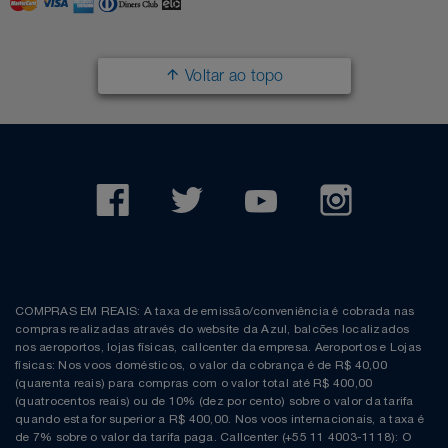
Filmes
Lity
Netshoes
Voltar ao topo
Informática
Loccitane Au Bresil
Pet Love Saúde
Jardim
Loccitane En Provence
Ponto Frio
Jogos E Consoles
Magalu
Pontos Por Opiniões
Livros
Meu Resgate Favorito
Portal Das Malas
Malas E Mochilas
Mondial
Renner
COMPRAS EM REAIS: A taxa de emissão/conveniência é cobrada nas
compras realizadas através do website da Azul, balcões localizados
Mercado
Mormaii
Sams Club
nos aeroportos, lojas físicas, callcenter da empresa. Aeroportos e Lojas
físicas: Nos voos domésticos, o valor da cobrança é de R$ 40,00
(quarenta reais) para compras com o valor total até R$ 400,00
Móveis
Multi
Topstore
(quatrocentos reais) ou de 10% (dez por cento) sobre o valor da tarifa
quando esta for superior a R$ 400,00. Nos voos internacionais, a taxa é
de 7% sobre o valor da tarifa paga. Callcenter (+55 11 4003-1118): O