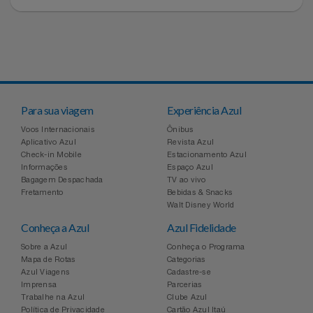
Para sua viagem
Experiência Azul
Voos Internacionais
Ônibus
Aplicativo Azul
Revista Azul
Check-in Mobile
Estacionamento Azul
Informações
Espaço Azul
Bagagem Despachada
TV ao vivo
Fretamento
Bebidas & Snacks
Walt Disney World
Conheça a Azul
Azul Fidelidade
Sobre a Azul
Conheça o Programa
Mapa de Rotas
Categorias
Azul Viagens
Cadastre-se
Imprensa
Parcerias
Trabalhe na Azul
Clube Azul
Política de Privacidade
Cartão Azul Itaú