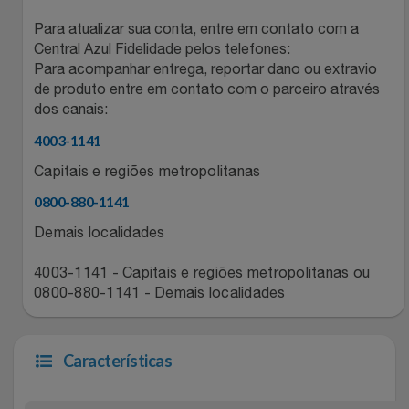
Natal
Natura
Para atualizar sua conta, entre em contato com a
Central Azul Fidelidade pelos telefones:
Notebooks E Tablet
Netshoes
Para acompanhar entrega, reportar dano ou extravio
de produto entre em contato com o parceiro através
Óculos
Oster
dos canais:
4003-1141
Papelaria
Perfumes & Cosméticos
Capitais e regiões metropolitanas
Páscoa
Ponto Frio
0800-880-1141
Demais localidades
Perfumaria
Portal Das Malas
4003-1141 - Capitais e regiões metropolitanas ou
Perfume
Porto Brasil
0800-880-1141 - Demais localidades
Perfumes
Renner
Características
Pet
Safe – Escola De Aviação