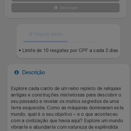
Celulares E Smartphone
Easylive
Estoque
Descrição
Cosméticos
Electrolux
Extra
Cozinha
Regras gerais
Extra
Individual
Doações
• Limite de 10 resgates por CPF a cada 2 dias
Fortaleza
Insider
Eletrodomésticos
Gama Italy
John John
Descrição
Eletroportáteis
Giftty
Le Lis
Explore cada canto de um reino repleto de relíquias
antigas e construções misteriosas para descobrir o
Esportes
Havanna
Magalu
seu passado e revelar os muitos segredos de uma
terra esquecida. Como as máquinas dominaram este
Experiências
Hospital De Amor
Méliuz
mundo, qual é o seu objetivo – e o que aconteceu
com a civilização que havia aqui? Explore um mundo
Ferramentas
Jbl
Natura
vibrante e abundante com natureza de esplêndida