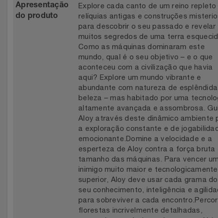
Explore cada canto de um reino repleto
Apresentação
Relógios
Stanley Pmi
relíquias antigas e construções misteri
do produto
para descobrir o seu passado e revelar
Saúde E Bem-Estar
muitos segredos de uma terra esquecid
The Bar
Como as máquinas dominaram este
mundo, qual é o seu objetivo – e o que
TV
Top Store
aconteceu com a civilização que havia
aqui? Explore um mundo vibrante e
Utilidades Industriais
abundante com natureza de esplêndida
Tramontina
beleza – mas habitado por uma tecnolo
altamente avançada e assombrosa. Gu
Vestuário
Três Corações
Aloy através deste dinâmico ambiente 
a exploração constante e de jogabilida
Weconnect
emocionante.Domine a velocidade e a
esperteza de Aloy contra a força bruta 
tamanho das máquinas. Para vencer u
inimigo muito maior e tecnologicamente
superior, Aloy deve usar cada grama do
seu conhecimento, inteligência e agilid
para sobreviver a cada encontro.Percor
florestas incrivelmente detalhadas,