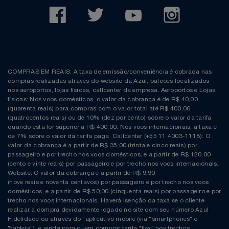
COMPRAS EM REAIS: A taxa de emissão/conveniência é cobrada nas
compras realizadas através do website da Azul, balcões localizados
nos aeroportos, lojas físicas, callcenter da empresa. Aeroportos e Lojas
físicas: Nos voos domésticos, o valor da cobrança é de R$ 40,00
(quarenta reais) para compras com o valor total até R$ 400,00
(quatrocentos reais) ou de 10% (dez por cento) sobre o valor da tarifa
quando esta for superior a R$ 400,00. Nos voos internacionais, a taxa é
de 7% sobre o valor da tarifa paga. Callcenter (+55 11 4003-1118): O
valor da cobrança é a partir de R$ 35,00 (trinta e cinco reais) por
passageiro e por trecho nos voos domésticos, e a partir de R$ 120,00
(cento e vinte reais) por passageiro e por trecho nos voos internacionais.
Website: O valor da cobrança é a partir de R$ 9,90
(nove reais e noventa centavos) por passageiro e por trecho nos voos
domésticos, e a partir de R$ 50,00 (cinquenta reais) por passageiro e por
trecho nos voos internacionais. Haverá isenção da taxa se o cliente
realizar a compra devidamente logado no site com seu número Azul
Fidelidade ou através do “aplicativo mobile (via "smartphones" e
"tablets"), e ainda para quem comprar tarifa "flex" nos trechos