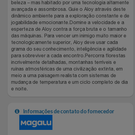
beleza – mas habitado por uma tecnologia altamente
avançada e assombrosa. Guie o Aloy através deste
Filmes
Lity
Netshoes
dinâmico ambiente para a exploração constante e de
jogabilidade emocionante.Domine a velocidade e a
Informática
Loccitane Au Bresil
Pet Love Saúde
esperteza de Aloy contra a força bruta e o tamanho
das máquinas. Para vencer um inimigo muito maior e
Jardim
tecnologicamente superior, Aloy deve usar cada
Loccitane En Provence
Ponto Frio
grama do seu conhecimento, inteligência e agilidade
para sobreviver a cada encontro.Percorra florestas
Jogos E Consoles
Magalu
Pontos Por Opiniões
incrivelmente detalhadas, montanhas terríveis e
ruínas atmosféricas de uma civilização extinta, em
Livros
Meu Resgate Favorito
Portal Das Malas
meio a uma paisagem realista com sistemas de
mudança de temperatura e um ciclo completo de dia
Malas E Mochilas
e noite.
Mondial
Renner
Mercado
Mormaii
Sams Club
Informações de contato do fornecedor
Móveis
Multi
Topstore