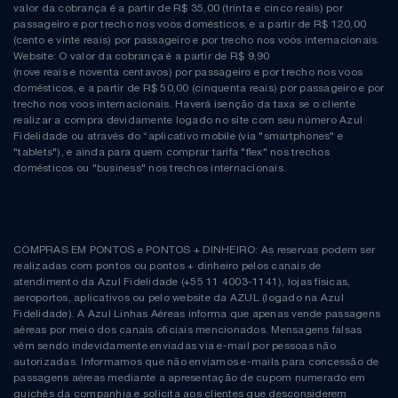
valor da cobrança é a partir de R$ 35,00 (trinta e cinco reais) por
passageiro e por trecho nos voos domésticos, e a partir de R$ 120,00
(cento e vinte reais) por passageiro e por trecho nos voos internacionais.
Website: O valor da cobrança é a partir de R$ 9,90
(nove reais e noventa centavos) por passageiro e por trecho nos voos
domésticos, e a partir de R$ 50,00 (cinquenta reais) por passageiro e por
trecho nos voos internacionais. Haverá isenção da taxa se o cliente
realizar a compra devidamente logado no site com seu número Azul
Fidelidade ou através do “aplicativo mobile (via "smartphones" e
"tablets"), e ainda para quem comprar tarifa "flex" nos trechos
domésticos ou "business" nos trechos internacionais.
COMPRAS EM PONTOS e PONTOS + DINHEIRO: As reservas podem ser
realizadas com pontos ou pontos + dinheiro pelos canais de
atendimento da Azul Fidelidade (+55 11 4003-1141), lojas físicas,
aeroportos, aplicativos ou pelo website da AZUL (logado na Azul
Fidelidade). A Azul Linhas Aéreas informa que apenas vende passagens
aéreas por meio dos canais oficiais mencionados. Mensagens falsas
vêm sendo indevidamente enviadas via e-mail por pessoas não
autorizadas. Informamos que não enviamos e-mails para concessão de
passagens aéreas mediante a apresentação de cupom numerado em
guichês da companhia e solicita aos clientes que desconsiderem