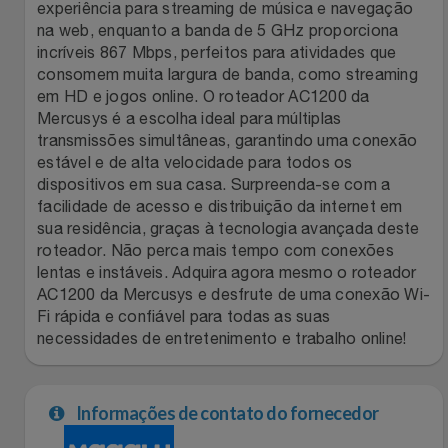
experiência para streaming de música e navegação
na web, enquanto a banda de 5 GHz proporciona
Filmes
Lity
Netshoes
incríveis 867 Mbps, perfeitos para atividades que
consomem muita largura de banda, como streaming
Informática
Loccitane Au Bresil
Pet Love Saúde
em HD e jogos online. O roteador AC1200 da
Mercusys é a escolha ideal para múltiplas
Jardim
transmissões simultâneas, garantindo uma conexão
Loccitane En Provence
Ponto Frio
estável e de alta velocidade para todos os
dispositivos em sua casa. Surpreenda-se com a
Jogos E Consoles
Magalu
Pontos Por Opiniões
facilidade de acesso e distribuição da internet em
sua residência, graças à tecnologia avançada deste
Livros
Meu Resgate Favorito
Portal Das Malas
roteador. Não perca mais tempo com conexões
lentas e instáveis. Adquira agora mesmo o roteador
Malas E Mochilas
AC1200 da Mercusys e desfrute de uma conexão Wi-
Mondial
Renner
Fi rápida e confiável para todas as suas
necessidades de entretenimento e trabalho online!
Mercado
Mormaii
Sams Club
Móveis
Multi
Topstore
Informações de contato do fornecedor