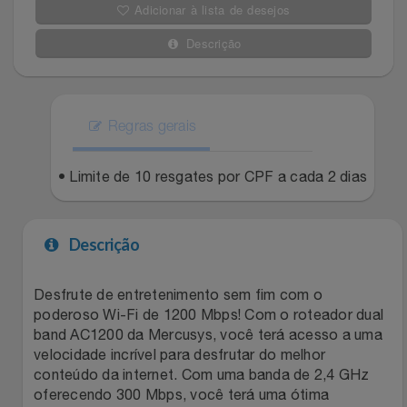
Adicionar à lista de desejos
Celulares E Smartphone
Easylive
Estoque
Descrição
Cosméticos
Electrolux
Extra
Cozinha
Extra
Individual
Regras gerais
Doações
Fortaleza
Insider
• Limite de 10 resgates por CPF a cada 2 dias
Eletrodomésticos
Gama Italy
John John
Descrição
Eletroportáteis
Giftty
Le Lis
Desfrute de entretenimento sem fim com o
Esportes
Havanna
Magalu
poderoso Wi-Fi de 1200 Mbps! Com o roteador dual
band AC1200 da Mercusys, você terá acesso a uma
Experiências
Hospital De Amor
Méliuz
velocidade incrível para desfrutar do melhor
conteúdo da internet. Com uma banda de 2,4 GHz
Ferramentas
Jbl
Natura
oferecendo 300 Mbps, você terá uma ótima