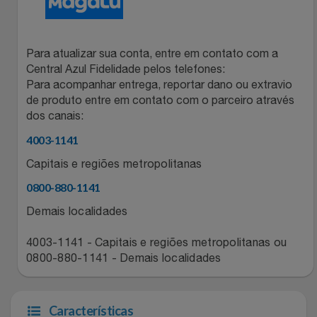
Natal
Natura
Notebooks E Tablet
Netshoes
Para atualizar sua conta, entre em contato com a
Central Azul Fidelidade pelos telefones:
Óculos
Oster
Para acompanhar entrega, reportar dano ou extravio
de produto entre em contato com o parceiro através
Papelaria
Perfumes & Cosméticos
dos canais:
4003-1141
Páscoa
Ponto Frio
Capitais e regiões metropolitanas
Perfumaria
0800-880-1141
Portal Das Malas
Demais localidades
Perfume
Porto Brasil
4003-1141 - Capitais e regiões metropolitanas ou
0800-880-1141 - Demais localidades
Perfumes
Renner
Pet
Safe – Escola De Aviação
Características