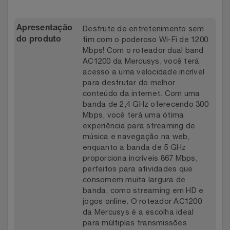
Relógios
Stanley Pmi
Desfrute de entretenimento sem
Apresentação
Saúde E Bem-Estar
The Bar
fim com o poderoso Wi-Fi de 1200
do produto
Mbps! Com o roteador dual band
AC1200 da Mercusys, você terá
TV
Top Store
acesso a uma velocidade incrível
para desfrutar do melhor
Utilidades Industriais
Tramontina
conteúdo da internet. Com uma
banda de 2,4 GHz oferecendo 300
Mbps, você terá uma ótima
Vestuário
Três Corações
experiência para streaming de
música e navegação na web,
Weconnect
enquanto a banda de 5 GHz
proporciona incríveis 867 Mbps,
perfeitos para atividades que
consomem muita largura de
banda, como streaming em HD e
jogos online. O roteador AC1200
da Mercusys é a escolha ideal
para múltiplas transmissões