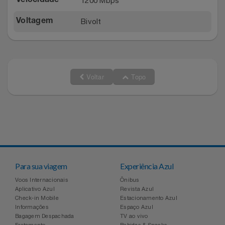
1200 Mbps
Velocidade
Bivolt
Voltagem
Voltar
Topo
Para sua viagem
Experiência Azul
Voos Internacionais
Ônibus
Aplicativo Azul
Revista Azul
Check-in Mobile
Estacionamento Azul
Informações
Espaço Azul
Bagagem Despachada
TV ao vivo