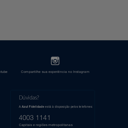
l do Youtube
Compartilhe sua experiência no Instagram
Dúvidas?
s
elos
A
está à disposição pelos telefones:
Azul Fidelidade
41),