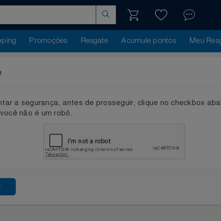
hopping
Promoções
Resgate
Acumule pontos
Me
ação
mentar a segurança, antes de prosseguir, clique no checkb
que você não é um robô.
ssar