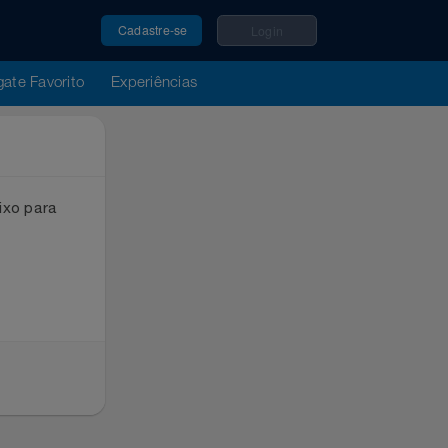
Cadastre-se
Login
u Resgate Favorito
Experiências
ox abaixo para