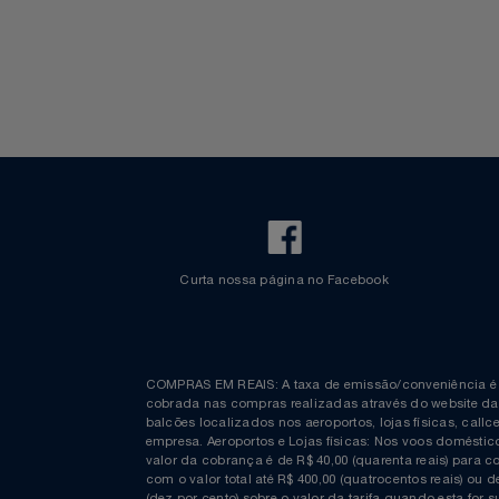
Walt Disney World
Celulares E Smartphone
Cosméticos
Cozinha
Doações
Eletrodomésticos
Eletroportáteis
Curta nossa página no Facebook
Esportes
Experiências
COMPRAS EM REAIS: A taxa de emissão/conveniênc
Ferramentas
cobrada nas compras realizadas através do website
balcões localizados nos aeroportos, lojas físicas, c