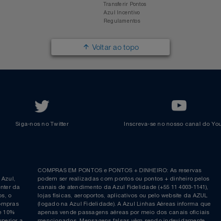
Responsabilidade Social
Passagens Internacionais
Parcerias
Comprar Pontos
Renovar Pontos
Transferir Pontos
Azul Incentivo
Regulamentos
Voltar ao topo
Siga-nos no Twitter
Inscreva-se no nosso cana
ia é
COMPRAS EM PONTOS e PONTOS + DINHEIRO: As reserva
 da Azul,
podem ser realizadas com pontos ou pontos + dinheiro p
allcenter da
canais de atendimento da Azul Fidelidade (+55 11 4003-11