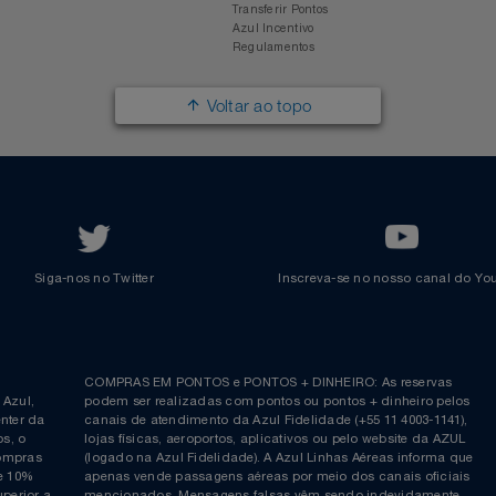
Responsabilidade Social
Passagens Internacionais
Parcerias
Comprar Pontos
Renovar Pontos
Transferir Pontos
Azul Incentivo
Regulamentos
Voltar ao topo
Siga-nos no Twitter
Inscreva-se no nosso cana
ia é
COMPRAS EM PONTOS e PONTOS + DINHEIRO: As reserva
 da Azul,
podem ser realizadas com pontos ou pontos + dinheiro p
allcenter da
canais de atendimento da Azul Fidelidade (+55 11 4003-11