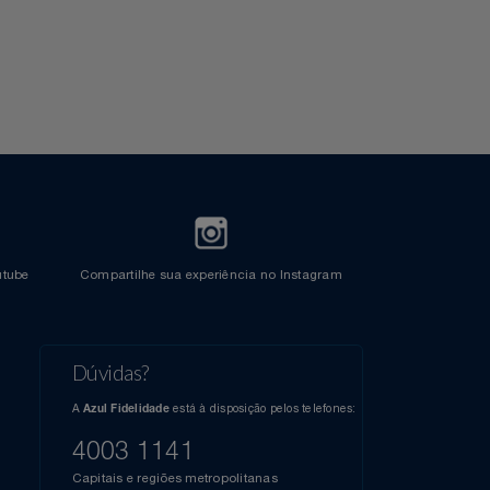
l do Youtube
Compartilhe sua experiência no Instagram
Dúvidas?
s
elos
A
está à disposição pelos telefones:
Azul Fidelidade
41),