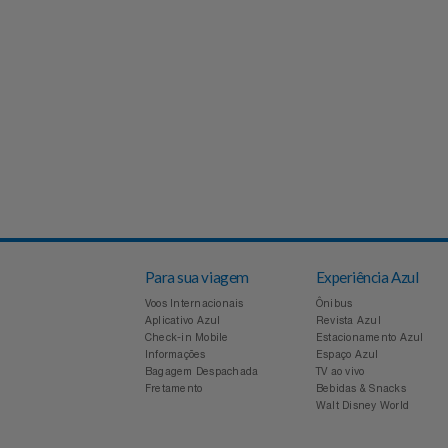
Experiências
Automotivo
PAIS 60% OFF CASAS BAHIA
CINEMA
Favoritos
Aviação
SEU PAI MERECE TUDO NOVO
Sala VIP
Carrinho De Compras
Bebê
Shows
Meus Pedidos
Brinquedos
Fale Conosco
Calçados
Abrir Chamados
Câmeras E Drones
Para sua viagem
Experiência Azul
Lista De Chamados
Voos Internacionais
Ônibus
Cartão Presente
Aplicativo Azul
Revista Azul
Check-in Mobile
Estacionamento Azul
Perguntas Frequentes
Informações
Espaço Azul
Casa
Bagagem Despachada
TV ao vivo
Fretamento
Bebidas & Snacks