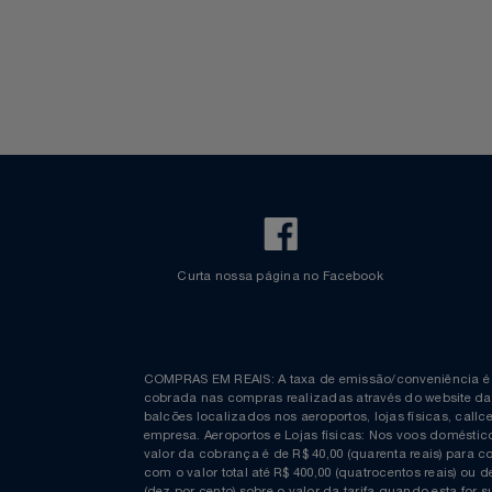
Walt Disney World
Celulares E Smartphone
Cosméticos
Cozinha
Doações
Eletrodomésticos
Eletroportáteis
Curta nossa página no Facebook
Esportes
Experiências
COMPRAS EM REAIS: A taxa de emissão/conveniênc
Ferramentas
cobrada nas compras realizadas através do website
balcões localizados nos aeroportos, lojas físicas, c