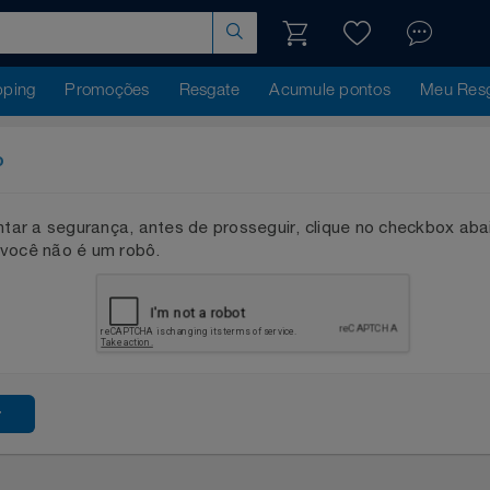
hopping
Promoções
Resgate
Acumule pontos
Me
ação
mentar a segurança, antes de prosseguir, clique no checkb
que você não é um robô.
ssar