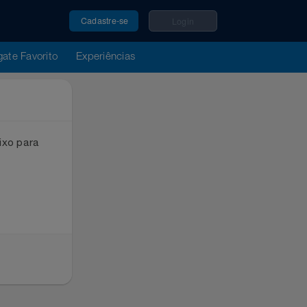
Cadastre-se
Login
u Resgate Favorito
Experiências
ox abaixo para