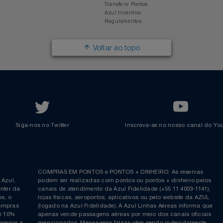
Responsabilidade Social
Passagens Internacionais
Parcerias
Comprar Pontos
Renovar Pontos
Transferir Pontos
Azul Incentivo
Regulamentos
Voltar ao topo
Siga-nos no Twitter
Inscreva-se no nosso cana
ia é
COMPRAS EM PONTOS e PONTOS + DINHEIRO: As reserva
 da Azul,
podem ser realizadas com pontos ou pontos + dinheiro p
allcenter da
canais de atendimento da Azul Fidelidade (+55 11 4003-11