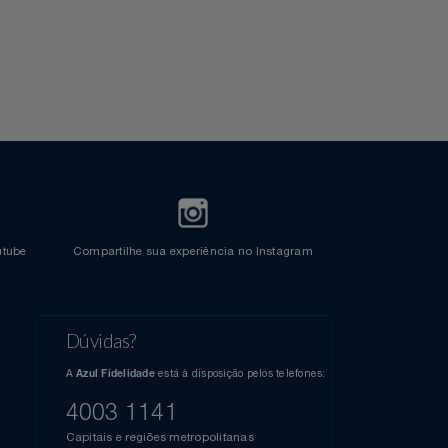
l do Youtube
Compartilhe sua experiência no Instagram
Dúvidas?
s
elos
A
está à disposição pelos telefones:
Azul Fidelidade
41),