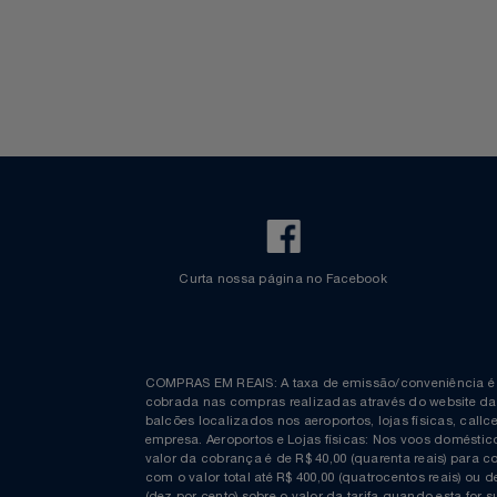
Walt Disney World
Celulares E Smartphone
SEU VALE TE ESPERANDO
Cosméticos
TOP STORE 8.8
Cozinha
Doações
Eletrodomésticos
Eletroportáteis
Curta nossa página no Facebook
Esportes
Experiências
COMPRAS EM REAIS: A taxa de emissão/conveniênc
Ferramentas
cobrada nas compras realizadas através do website
balcões localizados nos aeroportos, lojas físicas, c