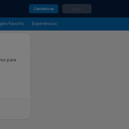
Cadastre-se
Login
u Resgate Favorito
Experiências
ox abaixo para