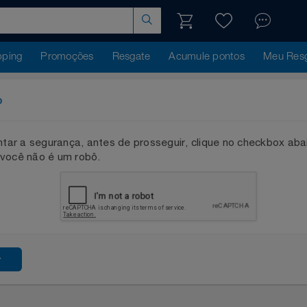
hopping
Promoções
Resgate
Acumule pontos
Me
ação
mentar a segurança, antes de prosseguir, clique no checkb
que você não é um robô.
ssar