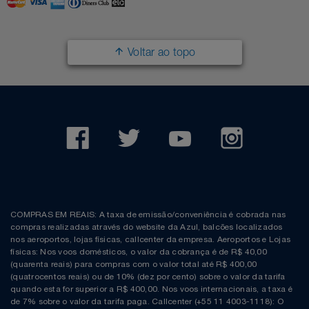
Filmes
Lity
Netshoes
Voltar ao topo
Informática
Loccitane Au Bresil
Pet Love Saúde
Jardim
Loccitane En Provence
Ponto Frio
Jogos E Consoles
Magalu
Pontos Por Opiniões
Livros
Meu Resgate Favorito
Portal Das Malas
Malas E Mochilas
Mondial
Renner
COMPRAS EM REAIS: A taxa de emissão/conveniência é cobrada nas
compras realizadas através do website da Azul, balcões localizados
Mercado
Mormaii
Sams Club
nos aeroportos, lojas físicas, callcenter da empresa. Aeroportos e Lojas
físicas: Nos voos domésticos, o valor da cobrança é de R$ 40,00
(quarenta reais) para compras com o valor total até R$ 400,00
Móveis
Multi
Topstore
(quatrocentos reais) ou de 10% (dez por cento) sobre o valor da tarifa
quando esta for superior a R$ 400,00. Nos voos internacionais, a taxa é
de 7% sobre o valor da tarifa paga. Callcenter (+55 11 4003-1118): O