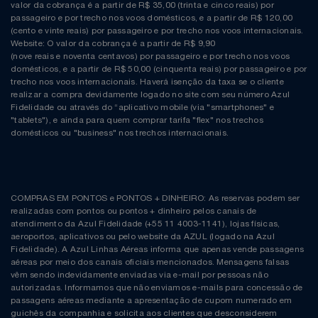
Natal
Natura
valor da cobrança é a partir de R$ 35,00 (trinta e cinco reais) por
passageiro e por trecho nos voos domésticos, e a partir de R$ 120,00
(cento e vinte reais) por passageiro e por trecho nos voos internacionais.
Notebooks E Tablet
Netshoes
Website: O valor da cobrança é a partir de R$ 9,90
(nove reais e noventa centavos) por passageiro e por trecho nos voos
domésticos, e a partir de R$ 50,00 (cinquenta reais) por passageiro e por
Óculos
Oster
trecho nos voos internacionais. Haverá isenção da taxa se o cliente
realizar a compra devidamente logado no site com seu número Azul
Fidelidade ou através do “aplicativo mobile (via "smartphones" e
Papelaria
Perfumes & Cosméticos
"tablets"), e ainda para quem comprar tarifa "flex" nos trechos
domésticos ou "business" nos trechos internacionais.
Páscoa
Ponto Frio
Perfumaria
Portal Das Malas
COMPRAS EM PONTOS e PONTOS + DINHEIRO: As reservas podem ser
realizadas com pontos ou pontos + dinheiro pelos canais de
Perfume
Porto Brasil
atendimento da Azul Fidelidade (+55 11 4003-1141), lojas físicas,
aeroportos, aplicativos ou pelo website da AZUL (logado na Azul
Fidelidade). A Azul Linhas Aéreas informa que apenas vende passagens
Perfumes
Renner
aéreas por meio dos canais oficiais mencionados. Mensagens falsas
vêm sendo indevidamente enviadas via e-mail por pessoas não
autorizadas. Informamos que não enviamos e-mails para concessão de
Pet
Safe – Escola De Aviação
passagens aéreas mediante a apresentação de cupom numerado em
guichês da companhia e solicita aos clientes que desconsiderem