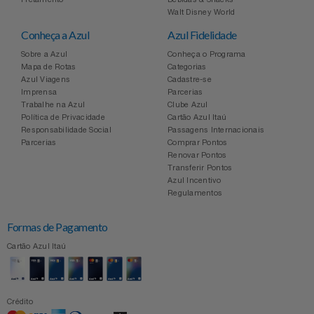
Celulares E Smartphone
SEU VALE TE ESPERANDO
Easylive
Estoque
Walt Disney World
Conheça a Azul
Azul Fidelidade
Cosméticos
TOP STORE 8.8
Electrolux
Extra
Sobre a Azul
Conheça o Programa
Mapa de Rotas
Categorias
Azul Viagens
Cadastre-se
Cozinha
Extra
Individual
Imprensa
Parcerias
Trabalhe na Azul
Clube Azul
Doações
Política de Privacidade
Cartão Azul Itaú
Fortaleza
Insider
Responsabilidade Social
Passagens Internacionais
Parcerias
Comprar Pontos
Eletrodomésticos
Renovar Pontos
Gama Italy
John John
Transferir Pontos
Azul Incentivo
Eletroportáteis
Giftty
Le Lis
Regulamentos
Formas de Pagamento
Esportes
Havanna
Magalu
Cartão Azul Itaú
Experiências
Hospital De Amor
Méliuz
Ferramentas
Crédito
Jbl
Natura