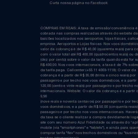
Relógios
Saúde E Bem-Estar
TV
Curta nossa página no Facebook
Utilidades Industriais
COMPRAS EM REAIS: A taxa de emissão/conveniênc
Vestuário
cobrada nas compras realizadas através do website
balcões localizados nos aeroportos, lojas físicas, c
empresa. Aeroportos e Lojas físicas: Nos voos domés
valor da cobrança é de R$ 40,00 (quarenta reais) p
com o valor total até R$ 400,00 (quatrocentos reais)
(dez por cento) sobre o valor da tarifa quando esta f
R$ 400,00. Nos voos internacionais, a taxa é de 7% s
da tarifa paga. Callcenter (+55 11 4003-1118): O valor
cobrança é a partir de R$ 35,00 (trinta e cinco reais) 
passageiro e por trecho nos voos domésticos, e a pa
120,00 (cento e vinte reais) por passageiro e por tre
internacionais. Website: O valor da cobrança é a par
9,90