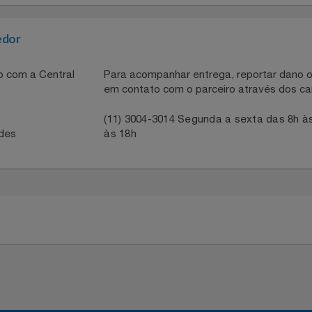
 de uso com uma única carga, dependendo da frequência d
ria dos livros físicos de capa dura, perfeito para levar par
o seu
Kindle
!
necedor
ntato com a Central
Para acompanhar entrega, reportar 
em contato com o parceiro através 
41
(11) 3004-3014 Segunda a sexta da
idades
às 18h