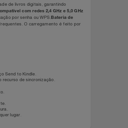
, o dispositivo é compacto e
 de espessura
 mochila ou utilizar com apenas uma
ntidade de livros digitais, garantindo
i-Fi compatível com redes 2,4 GHz e 5,0 GHz
autenticação por senha ou WPS.
Bateria de
argas frequentes. O carregamento é feito por
o:
 serviço Send to Kindle.
 com o recurso de sincronização.
conforto.
neamente.