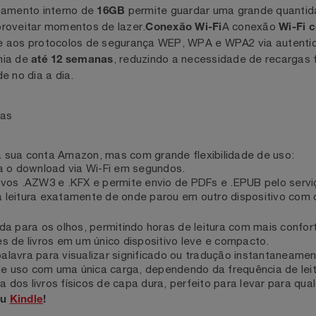
s de página 25% mais rápidas. Design fino de apenas
7,8 mm
 uso. Pesando apenas
, é perfeito para levar na bolsa,
211g
zenamento interno de
permite guardar uma grande qua
16GB
ou aproveitar momentos de lazer.
A conexão
Conexão Wi-Fi
W
uporte aos protocolos de segurança WEP, WPA e WPA2 via 
onomia de
, reduzindo a necessidade de rec
até 12 semanas
dade no dia a dia.
emanas
do à sua conta Amazon, mas com grande flexibilidade de us
faça o download via Wi-Fi em segundos.
rquivos .AZW3 e .KFX e permite envio de PDFs e .EPUB pelo
e a leitura exatamente de onde parou em outro dispositivo
sada para os olhos, permitindo horas de leitura com mais 
res de livros em um único dispositivo leve e compacto.
 palavra para visualizar significado ou tradução instanta