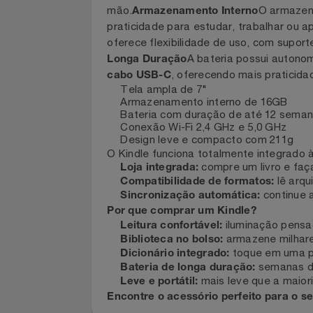
Celulares E Smartphone
Antirreflexo, Retroiluminada e troca
confortável para longos períodos de
mão.
O arma
Cosméticos
Armazenamento Interno
praticidade para estudar, trabalhar 
oferece flexibilidade de uso, com s
Cozinha
A bateria possui aut
Longa Duração
, oferecendo mais pratici
cabo USB-C
Doações
Tela ampla de 7"
Armazenamento interno de 16GB
Eletrodomésticos
Bateria com duração de até 12 s
Conexão Wi-Fi 2,4 GHz e 5,0 GHz
Design leve e compacto com 211g
Eletroportáteis
O Kindle funciona totalmente integra
compre um livro e 
Loja integrada:
lê a
Compatibilidade de formatos:
Esportes
continu
Sincronização automática:
Por que comprar um Kindle?
Experiências
iluminação pen
Leitura confortável:
armazene milha
Biblioteca no bolso:
Ferramentas
toque em uma
Dicionário integrado: