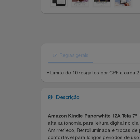
Experiências
Automotivo
PAIS 60% OFF CASAS BAHIA
CINEMA
Favoritos
Aviação
SEU PAI MERECE TUDO NOVO
Sala VIP
Carrinho De Compras
Bebê
Shows
Meus Pedidos
Brinquedos
Regras gerais
Fale Conosco
Calçados
• Limite de 10 resgates por CPF a cad
Abrir Chamados
Câmeras E Drones
Lista De Chamados
Descrição
Cartão Presente
Perguntas Frequentes
Casa
Amazon Kindle Paperwhite 12A Tela 7
alta autonomia para leitura digital no 