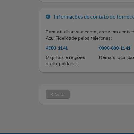
semanas
Bateria de longa duração:
mais leve que a maio
Leve e portátil:
Filmes
Encontre o acessório perfeito para 
Informática
Informações de contato do for
Jardim
Para atualizar sua conta, entre em co
Jogos E Consoles
Azul Fidelidade pelos telefones:
4003-1141
0800-880-11
Livros
Capitais e regiões
Demais local
Malas E Mochilas
metropolitanas
Mercado
Móveis
Voltar
Natal