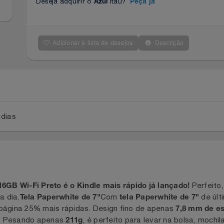
Deseja adquirir o
Itaú?
Azul
Peça já
Adicionar à lista de desejos
Descrição
a 2 dias
Pe
" 16GB Wi-Fi Preto é o Kindle mais rápido já lançado!
dia a dia.
Com
Tela Paperwhite de 7"
tela Paperwhite de 7"