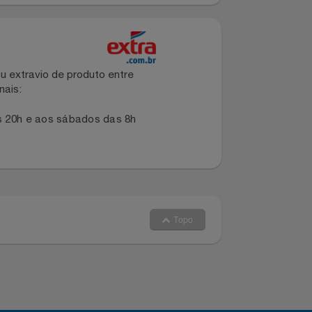
e leitura.
a qualquer lugar.
dano ou extravio de produto entre
dos canais:
s 8h às 20h e aos sábados das 8h
Topo