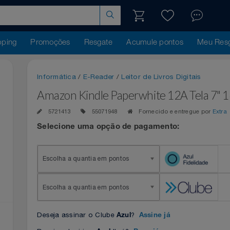
hopping
Promoções
Resgate
Acumule pontos
Me
Informática
/
E-Reader
/
Leitor de Livros Digitais
Amazon Kindle Paperwhite 12A Tela
5721413
55071948
Fornecido e entregue p
Selecione uma opção de pagamento:
Escolha a quantia em pontos
Escolha a quantia em pontos
Deseja assinar o Clube
?
Azul
Assine já