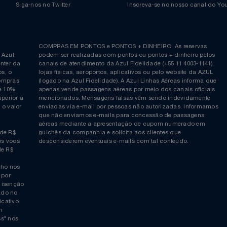
Siga-nos no Twitter
Inscreva-se no nosso cana
ia é
COMPRAS EM PONTOS e PONTOS + DINHEIRO: As reserva
 da Azul,
podem ser realizadas com pontos ou pontos + dinheiro p
allcenter da
canais de atendimento da Azul Fidelidade (+55 11 4003-11
ticos, o
lojas físicas, aeroportos, aplicativos ou pelo website da 
ara compras
(logado na Azul Fidelidade). A Azul Linhas Aéreas inform
 ou de 10%
apenas vende passagens aéreas por meio dos canais ofic
or superior a
mencionados. Mensagens falsas vêm sendo indevidamen
obre o valor
enviadas via e-mail por pessoas não autorizadas. Infor
 da
que não enviamos e-mails para concessão de passagens
por
aéreas mediante a apresentação de cupom numerado e
rtir de R$
guichês da companhia e solicita aos clientes que
cho nos voos
desconsiderem eventuais e-mails com tal conteúdo.
tir de R$