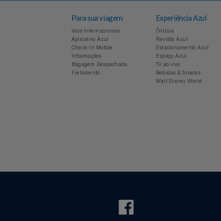
Notebooks E Tablet
Óculos
Para sua viagem
Experiência Azul
Papelaria
Voos Internacionais
Ônibus
Aplicativo Azul
Revista Azul
Check-in Mobile
Estacionamento Azul
Páscoa
Informações
Espaço Azul
Bagagem Despachada
TV ao vivo
Fretamento
Bebidas & Snacks
Perfumaria
Walt Disney World
Perfume
Perfumes
Pet