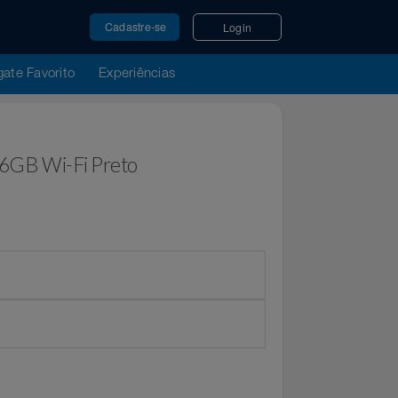
Cadastre-se
Login
u Resgate Favorito
Experiências
 7" 16GB Wi-Fi Preto
or
Extra